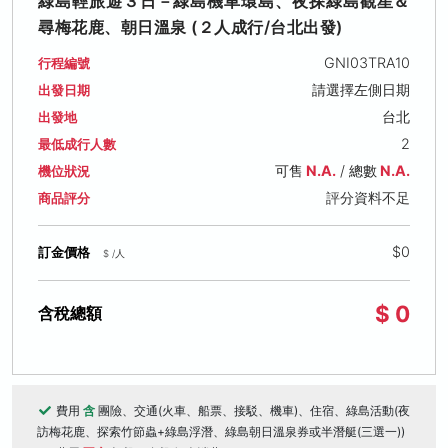
綠島輕旅遊３日－綠島機車環島、夜探綠島觀星＆
尋梅花鹿、朝日溫泉 (２人成行/台北出發)
GNI03TRA10
行程編號
請選擇左側日期
出發日期
台北
出發地
2
最低成行人數
可售
N.A.
/ 總數
N.A.
機位狀況
評分資料不足
商品評分
$0
訂金價格
$ /人
$ 0
含稅總額
費用
含
團險、交通(火車、船票、接駁、機車)、住宿、綠島活動(夜
訪梅花鹿、探索竹節蟲+綠島浮潛、綠島朝日溫泉券或半潛艇(三選一))