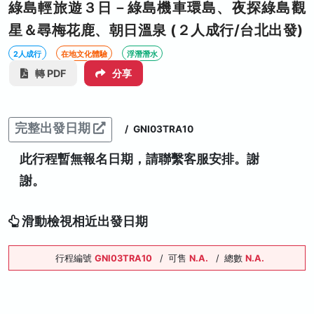
綠島輕旅遊３日－綠島機車環島、夜探綠島觀
星＆尋梅花鹿、朝日溫泉 (２人成行/台北出發)
2人成行
在地文化體驗
浮潛潛水
轉 PDF
分享
完整出發日期
/
GNI03TRA10
此行程暫無報名日期，請聯繫客服安排。謝
謝。
滑動檢視相近出發日期
行程編號
GNI03TRA10
/
可售
N.A.
/
總數
N.A.