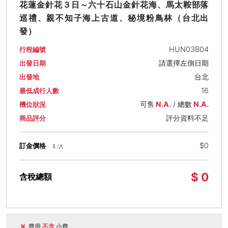
花蓮金針花３日～六十石山金針花海、馬太鞍部落
巡禮、親不知子海上古道、秘境粉鳥林（台北出
發）
HUN03B04
行程編號
請選擇左側日期
出發日期
台北
出發地
16
最低成行人數
可售
N.A.
/ 總數
N.A.
機位狀況
評分資料不足
商品評分
$0
訂金價格
$ /人
$ 0
含稅總額
費用
不含
小費