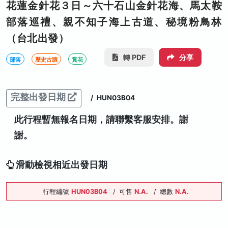
花蓮金針花３日～六十石山金針花海、馬太鞍
部落巡禮、親不知子海上古道、秘境粉鳥林
（台北出發）
轉 PDF
分享
部落
歷史古蹟
賞花
完整出發日期
/
HUN03B04
此行程暫無報名日期，請聯繫客服安排。謝
謝。
滑動檢視相近出發日期
行程編號
HUN03B04
/
可售
N.A.
/
總數
N.A.