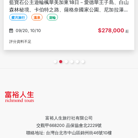
藍寶石公主遊輪楓華美加東18日－愛德華王子島、白山
森林秘境、卡伯特之路、薩格奈國家公園、尼加拉瀑布
【長榮玩美加族】
蜜月旅行
溫泉
遊輪
$278,000
09/20, 10/10
起
評分資料不足
富裕人生旅行社有限公司
交觀甲668200 品保協會北2229號
聯絡地址: 台灣台北市中山區錦州街46號10樓