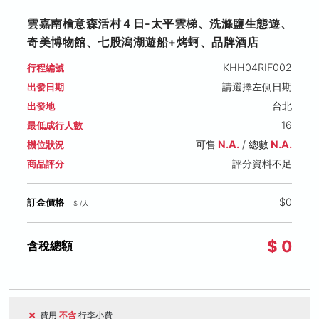
雲嘉南檜意森活村４日-太平雲梯、洗滌鹽生態遊、
奇美博物館、七股潟湖遊船+烤蚵、品牌酒店
KHH04RIF002
行程編號
請選擇左側日期
出發日期
台北
出發地
16
最低成行人數
可售
N.A.
/ 總數
N.A.
機位狀況
評分資料不足
商品評分
$0
訂金價格
$ /人
$ 0
含稅總額
費用
不含
行李小費