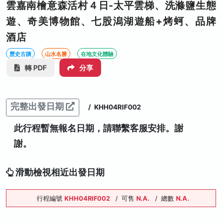
雲嘉南檜意森活村４日-太平雲梯、洗滌鹽生態
遊、奇美博物館、七股潟湖遊船+烤蚵、品牌
酒店
歷史古蹟
山水名勝
在地文化體驗
轉 PDF
分享
完整出發日期
/
KHH04RIF002
此行程暫無報名日期，請聯繫客服安排。謝
謝。
滑動檢視相近出發日期
行程編號
KHH04RIF002
/
可售
N.A.
/
總數
N.A.