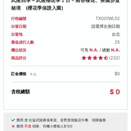
武陵四季～武陵櫻花季１日－南谷櫻花、茶園步道
秘境 (櫻花季保證入園)
TXG01WL02
行程編號
請選擇左側日期
出發日期
台北
出發地
25
最低成行人數
可售
N.A.
/ 總數
N.A.
機位狀況
(232)
商品評分
$0
訂金價格
$ /人
$ 0
含稅總額
費用
含
往返武陵農場車資、富野度假飯店午餐、領隊服務
費用
不含
領隊、司機小費每人$100