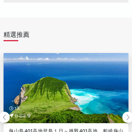
精選推薦
1天
台北出發
龜山島401高地登島１日～挑戰401高地、船繞龜山