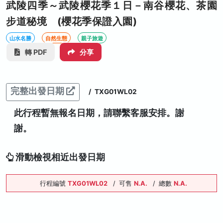
武陵四季～武陵櫻花季１日－南谷櫻花、茶園
步道秘境 (櫻花季保證入園)
山水名勝
自然生態
親子旅遊
轉 PDF
分享
完整出發日期
/
TXG01WL02
此行程暫無報名日期，請聯繫客服安排。謝
謝。
滑動檢視相近出發日期
行程編號
TXG01WL02
/
可售
N.A.
/
總數
N.A.