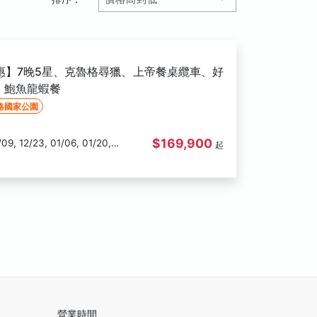
惠】7晚5星、克魯格尋獵、上帝餐桌纜車、好
、鮑魚龍蝦餐
格國家公園
$169,900
起
營業時間