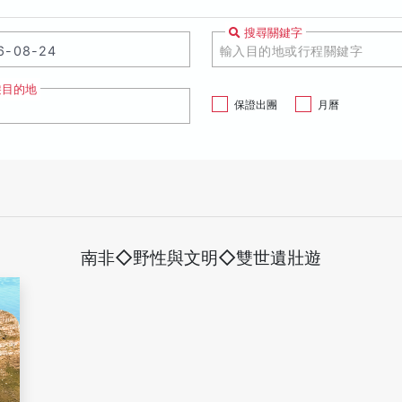
搜尋關鍵字
遊目的地
保證出團
月曆
南非◇野性與文明◇雙世遺壯遊