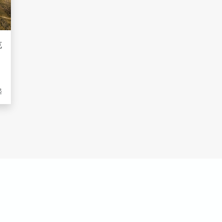
克
太
起