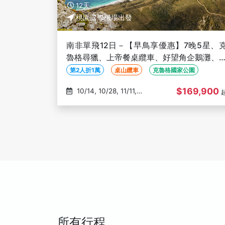
12天
桃園國際機場出發
南非單飛12日－【早鳥享優惠】7晚5星、
魯格尋獵、上帝餐桌纜車、好望角企鵝灘、
陽城渡假村、鮑魚龍蝦餐
第2人折1萬
桌山纜車
克魯格國家公園
$169,900
10/14, 10/28, 11/11,
11/25, 12/09
所有行程