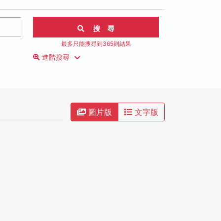
搜 尋
最多只能搜尋到365則結果
進階搜尋
圖片版
文字版