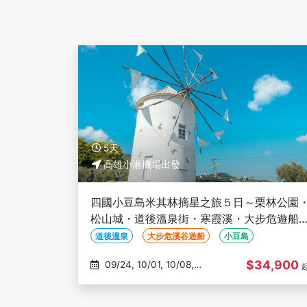
5天
高雄小港機場出發
四國小豆島米其林摘星之旅５日～栗林公園
松山城・道後溫泉街・寒霞溪・大步危遊船
天使之路・金刀比羅宮－高雄出發
道後溫泉
大步危溪谷遊船
小豆島
$34,900
09/24, 10/01, 10/08,
10/22, 11/05