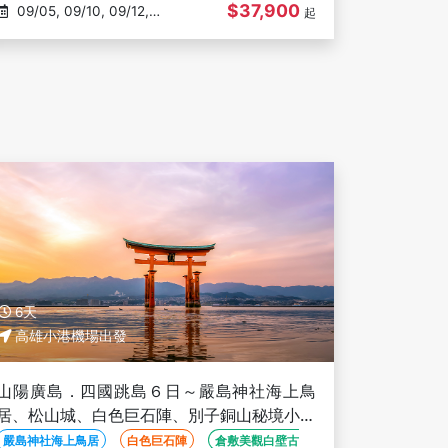
$37,900
09/05, 09/10, 09/12,
起
10/01, 10/03
6天
高雄小港機場出發
山陽廣島．四國跳島６日～嚴島神社海上鳥
居、松山城、白色巨石陣、別子銅山秘境小火
車、道後溫泉、倉敷古街、栗林公園－高雄出
嚴島神社海上鳥居
白色巨石陣
倉敷美觀白壁古