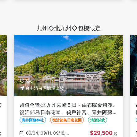
九州◇北九州◇包機限定
5天
台中清泉岡機場出發
試
超值全覽‧北九州宮崎５日 - 由布院金鱗湖、
電
復活節島日南花園、鵜戶神宮、青井阿蘇神
社、清酒試飲、巨無霸熊本熊-台中出發
青井阿蘇神社
復活節島日南花園
清酒試飲
$29,500
09/04, 09/11, 09/18,
起
起