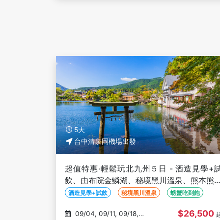
5天
台中清泉岡機場出發
超值特惠‧輕鬆玩北九州５日 - 酒造見學+
飲、由布院金鱗湖、秘境黑川溫泉、熊本熊
鐵、螃蟹吃到飽-台中出發
酒造見學+試飲
秘境黑川溫泉
螃蟹吃到飽
$26,500
09/04, 09/11, 09/18,