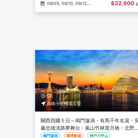
$32,900
09/05, 09/10, 09/12,
10/01, 10/03
5天
高雄小港機場出發
關西四國５日～鳴門漩渦・有馬千年名湯・
藤忠雄淡路夢舞台・嵐山竹林渡月橋・北野
人館・下鴨神社・大阪城－高雄出發
鳴門漩渦
環球影城
神戶六甲山