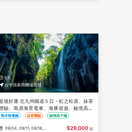
5天
台中清泉岡機場出發
超值好運‧北九州鐵道５日 - 虹之松原、抹茶
體驗、島原海景電車、海豚巡遊、秘境高千
穗、熊本熊電鐵、旅人觀光列車-台中出發
熊本熊電鐵
抹茶體驗
秘境高千穗
$29,000
09/04, 09/11, 09/18,
起