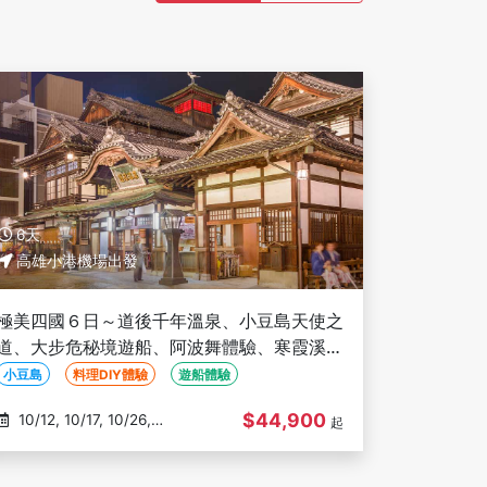
6天
高雄小港機場出發
極美四國６日～道後千年溫泉、小豆島天使之
道、大步危秘境遊船、阿波舞體驗、寒霞溪纜
車、金刀比羅宮、松山城-高雄出發
小豆島
料理DIY體驗
遊船體驗
$44,900
10/12, 10/17, 10/26,
起
11/09, 11/14