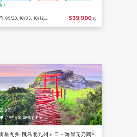
發
街
$39,900
09/28, 10/03, 10/12,
起
10/17, 10/26
6天
台中清泉岡機場出發
摘星九州‧跳島北九州６日 - 海崖元乃隅神