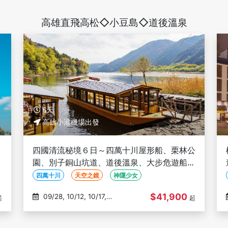
高雄直飛高松◇小豆島◇道後溫泉
6天
高雄小港機場出發
・
四國清流秘境６日～四萬十川屋形船、栗林公
・
園、別子銅山坑道、道後溫泉、大步危遊船、
祖谷葛藤橋、金刀比羅宮－高雄出發
四萬十川
天空之鏡
神隱少女
$41,900
09/28, 10/12, 10/17,
起
起
10/26, 11/09