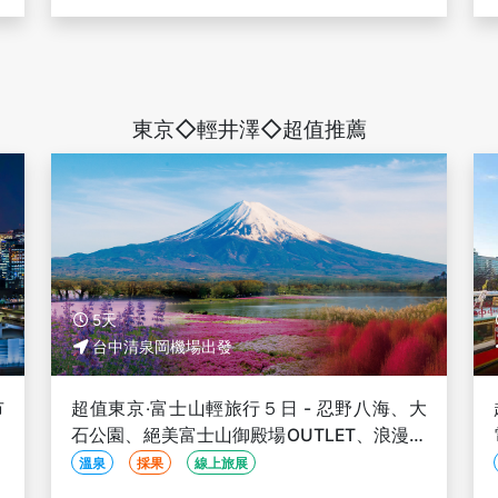
09/25, 10/02
東京◇輕井澤◇超值推薦
5天
台中清泉岡機場出發
市
超值東京‧富士山輕旅行５日 - 忍野八海、大
石公園、絕美富士山御殿場OUTLET、浪漫花
手水神社、川越小江戶-台中出發
溫泉
採果
線上旅展