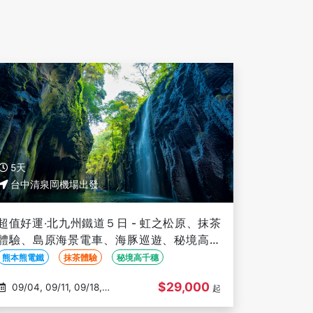
5天
台中清泉岡機場出發
超值好運‧北九州鐵道５日 - 虹之松原、抹茶
體驗、島原海景電車、海豚巡遊、秘境高千
穗、熊本熊電鐵、旅人觀光列車-台中出發
熊本熊電鐵
抹茶體驗
秘境高千穗
$29,000
09/04, 09/11, 09/18,
起
09/25, 10/02