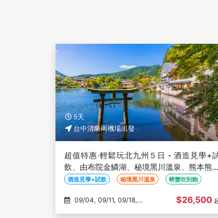
5天
台中清泉岡機場出發
超值特惠‧輕鬆玩北九州５日 - 酒造見學+
飲、由布院金鱗湖、秘境黑川溫泉、熊本熊
鐵、螃蟹吃到飽-台中出發
酒造見學+試飲
秘境黑川溫泉
螃蟹吃到飽
$26,500
09/04, 09/11, 09/18,
10/02, 10/09