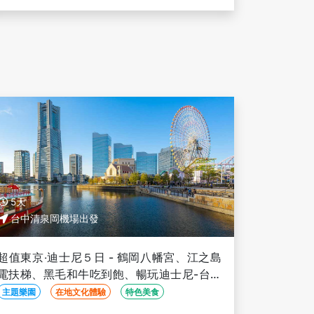
09/25, 10/02
5天
台中清泉岡機場出發
超值東京‧迪士尼５日 - 鶴岡八幡宮、江之島
電扶梯、黑毛和牛吃到飽、暢玩迪士尼-台中
出發
主題樂園
在地文化體驗
特色美食