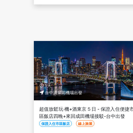
10/02, 10/09
5天
台中清泉岡機場出發
超值放鬆玩‧機+酒東京５日 - 保證入住便捷
區飯店四晚+來回成田機場接駁-台中出發
保證入住市區飯店
線上旅展