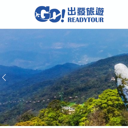
大和之美 日本全方位行旅
東北｜北陸｜東京｜中部｜關西｜中四國｜九州