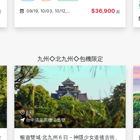
$36,900
09/19, 10/03, 10/12,
起
起
10/17, 10/26
九州◇北九州◇包機限定
6天
台中清泉岡機場出發
倉
暢遊雙城‧北九州６日 - 神隱少女道後古街、