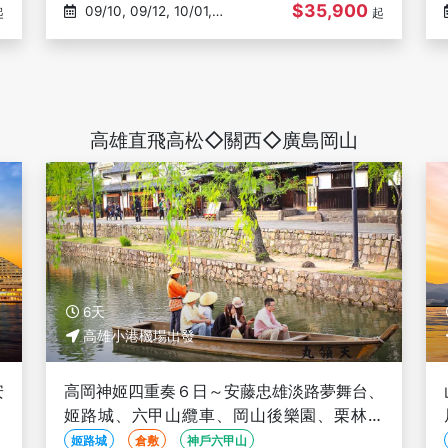
$35,900
09/10, 09/12, 10/01,
起
起
10/03, 10/15
高雄直飛高松◇關西◇廣島岡山
6天
高雄小港機場出發
安
高岡神姬四重奏６日～安藤忠雄淡路夢舞台、
異
姬路城、六甲山纜車、岡山後樂園、栗林公
園、神戶牛排、採果體驗－高雄出發
姬路城
倉敷
神戶六甲山