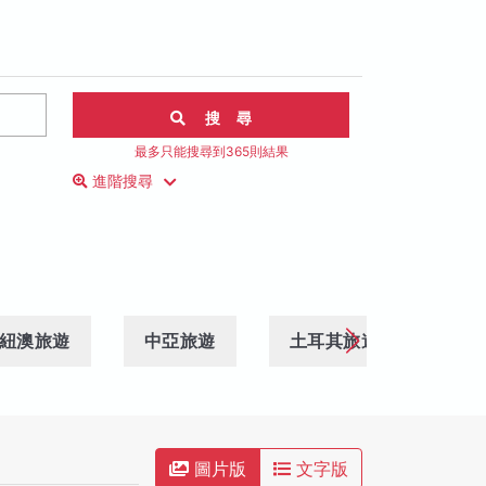
搜 尋
最多只能搜尋到365則結果
進階搜尋
紐澳旅遊
中亞旅遊
土耳其旅遊
中
圖片版
文字版