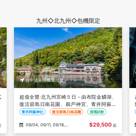
九州◇北九州◇包機限定
5天
台中清泉岡機場出發
試
超值全覽‧北九州宮崎５日 - 由布院金鱗湖、
電
復活節島日南花園、鵜戶神宮、青井阿蘇神
社、清酒試飲、巨無霸熊本熊-台中出發
青井阿蘇神社
復活節島日南花園
清酒試飲
$29,500
09/04, 09/11, 09/18,
起
起
09/25, 10/02