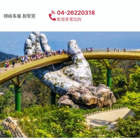
04-26220318
聯絡客服 顏聖憲
歡迎來電洽詢