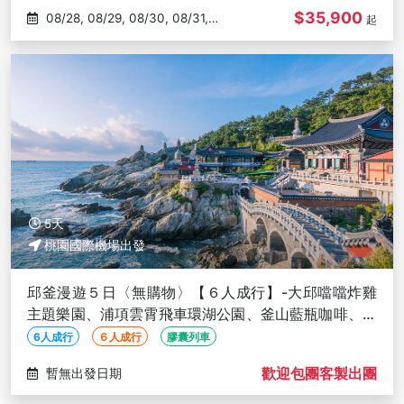
$35,900
08/28, 08/29, 08/30, 08/31,
起
09/01
5天
桃園國際機場出發
邱釜漫遊５日〈無購物〉【６人成行】-大邱噹噹炸雞
主題樂園、浦項雲霄飛車環湖公園、釜山藍瓶咖啡、機
張長腳蟹餐、一日自由活動
6人成行
６人成行
膠囊列車
歡迎包團客製出團
暫無出發日期