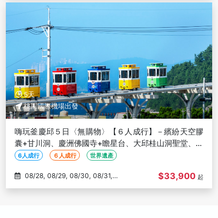
5天
桃園國際機場出發
嗨玩釜慶邱５日〈無購物〉【６人成行】－繽紛天空膠
囊+甘川洞、慶洲佛國寺+瞻星台、大邱桂山洞聖堂、網
美海景咖啡廳
6人成行
６人成行
世界遺產
$33,900
08/28, 08/29, 08/30, 08/31,
起
09/01