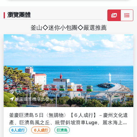
瀏覽團體
釜山◇迷你小包團◇嚴選推薦
5天
桃園國際機場出發
釜慶巨濟島５日〈無購物〉【６人成行】－慶州文化遺
產、巨濟島風之丘、統營斜坡滑車Luge、麗水海上纜
車、天空膠囊
6人成行
６人成行
巨濟島