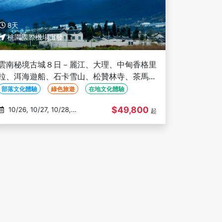
8天
桃園國際機場出發
雲南秘境古城８日－麗江、大理、中甸香格里
拉、洱海遊船、石卡雪山、松贊林寺、茶馬古
道騎馬、三排座椅、雙高鐵（文化參訪）
部落文化體驗
綠色旅遊
在地文化體驗
$49,800
10/26, 10/27, 10/28,
起
10/30, 10/31