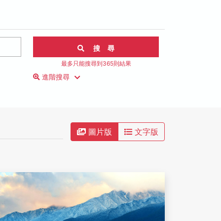
搜 尋
最多只能搜尋到365則結果
進階搜尋
圖片版
文字版