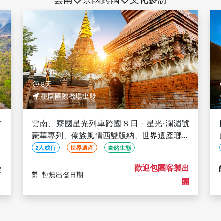
8天
桃園國際機場出發
古
雲南、寮國星光列車跨國８日－星光·瀾湄號
自
豪華專列、傣族風情西雙版納、世界遺產瑯勃
拉邦〔2人成行〕
2人成行
世界遺產
自然生態
歡迎包團客製出
起
暫無出發日期
團