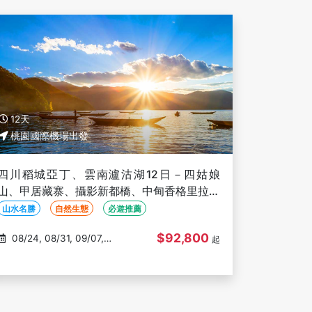
12天
桃園國際機場出發
四川稻城亞丁、雲南瀘沽湖12日－四姑娘
山、甲居藏寨、攝影新都橋、中甸香格里拉、
東方女兒國、雅西高速、三排椅(文化參訪)
山水名勝
自然生態
必遊推薦
$92,800
08/24, 08/31, 09/07,
起
09/21