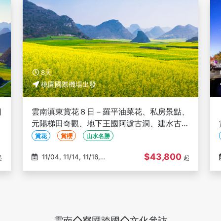
8天
桃園國際機場出發
日
雲南滇東賞花８日－羅平油菜花、私房景點、
南
元陽梯田奇觀、地下王國阿瀘古洞、建水古城
風情、三排椅(文化參訪)
賞花
賞櫻
山水名勝
$43,800
11/04, 11/14, 11/16,
起
起
11/27, 12/05
雲南◇寮國跨國◇文化參訪