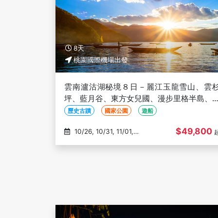
8天
桃園國際機場出發
雲南瀘沽湖秘境８日－麗江玉龍雪山、雲
坪、藍月谷、東方女兒國、漫步里格半島、
梭島龍宮、印象麗江秀、三排椅(文化參訪)
歷史古蹟
國家公園
遊船
$49,800
10/26, 10/31, 11/01,
11/04, 11/14