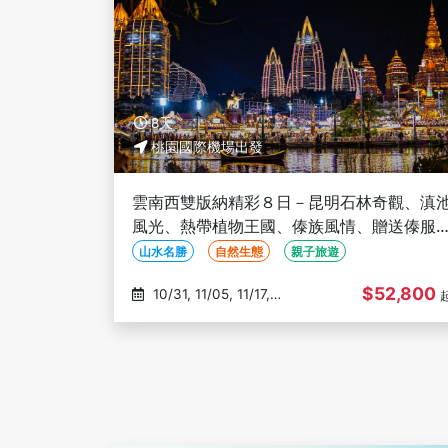
8天
桃園國際機場出發
雲南西雙版納精彩８日－昆明石林奇觀、滇
風光、熱帶植物王國、傣族風情、贈送傣服
拍、版納之傣魅秀 (文化參訪)
山水名勝
自然生態
親子旅遊
$52,800
10/31, 11/05, 11/17,
11/28, 12/05