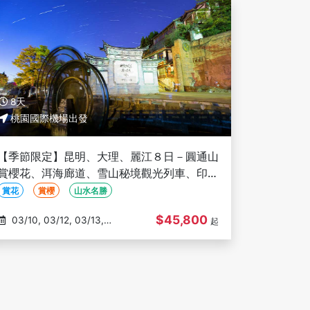
8天
桃園國際機場出發
【季節限定】昆明、大理、麗江８日－圓通山
賞櫻花、洱海廊道、雪山秘境觀光列車、印象
麗江、篝火晚會、三排椅(文化參訪)
賞花
賞櫻
山水名勝
$45,800
03/10, 03/12, 03/13,
起
03/17, 03/20