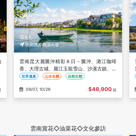
8天
桃園國際機場出發
池
雲南昆大麗騰沖精彩８日－騰沖、潞江咖啡
旅
香、大理古城、麗江玉龍雪山、沙溪古鎮、印
象麗江秀、藍月谷、三排座椅(文化參訪)
世界遺產
山水名勝
自然生態
$48,900
09/07, 10/26
起
起
雲南賞花◇油菜花◇文化參訪