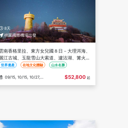
8天
桃園國際機場出發
雲南香格里拉、東方女兒國８日－大理洱海、
麗江古城、玉龍雪山大索道、瀘沽湖、篝火晚
會、印象麗江秀、三排座椅 (文化參訪)
世界遺產
在地文化體驗
山水名勝
$52,800
09/15, 10/15, 10/27,
起
10/31, 11/02