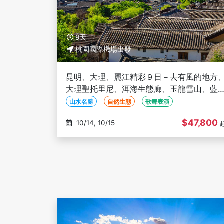
9天
桃園國際機場出發
昆明、大理、麗江精彩９日－去有風的地方
大理聖托里尼、洱海生態廊、玉龍雪山、藍
谷、印象麗江秀、三排座椅(文化參訪)
山水名勝
自然生態
歌舞表演
$47,800
10/14, 10/15