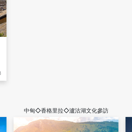
、
月
起
中甸◇香格里拉◇瀘沽湖文化參訪