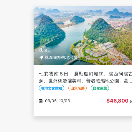
8天
桃園國際機場出發
七彩雲南８日－彌勒魔幻城堡、瀘西阿瀘
洞、世外桃源壩美村、普者黑濕地公園、蒙
最美先峰書店(文化參訪)
在地文化體驗
山水名勝
自然生態
$46,800
09/05, 10/03