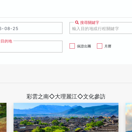
搜尋關鍵字
遊目的地
保證出團
月曆
彩雲之南◇大理麗江◇文化參訪