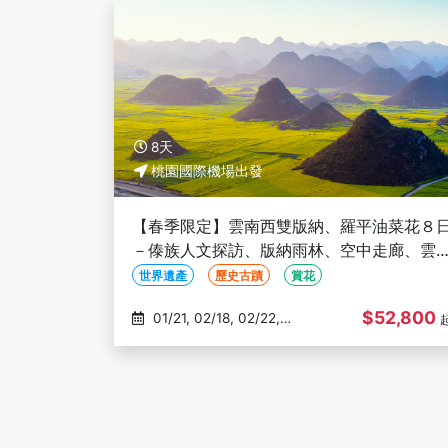
8天
桃園國際機場出發
【春季限定】雲南西雙版納、羅平油菜花８
－傣族人文探訪、版納雨林、空中走廊、雲
印象、高鐵+飛機、三排椅(文化參訪)
世界遺產
歷史古蹟
賞花
$52,800
01/21, 02/18, 02/22,
02/25, 02/28