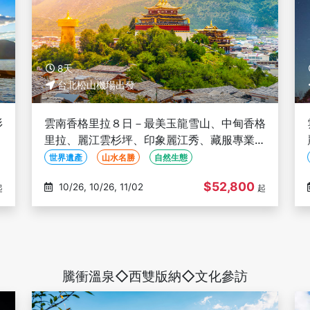
8天
台北松山機場出發
杉
雲南香格里拉８日－最美玉龍雪山、中甸香格
金
里拉、麗江雲杉坪、印象麗江秀、藏服專業旅
拍、三排椅(文化參訪)
世界遺產
山水名勝
自然生態
$52,800
10/26, 10/26, 11/02
起
起
騰衝溫泉◇西雙版納◇文化參訪