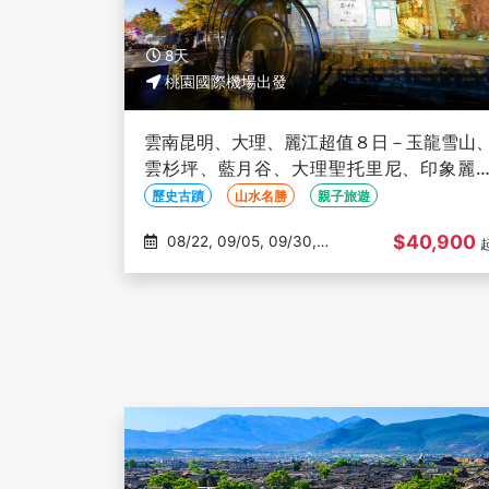
8天
桃園國際機場出發
雲南昆明、大理、麗江超值８日－玉龍雪山
雲杉坪、藍月谷、大理聖托里尼、印象麗
秀、篝火晚會、三排椅(文化參訪)
歷史古蹟
山水名勝
親子旅遊
$40,900
08/22, 09/05, 09/30,
10/03, 10/17