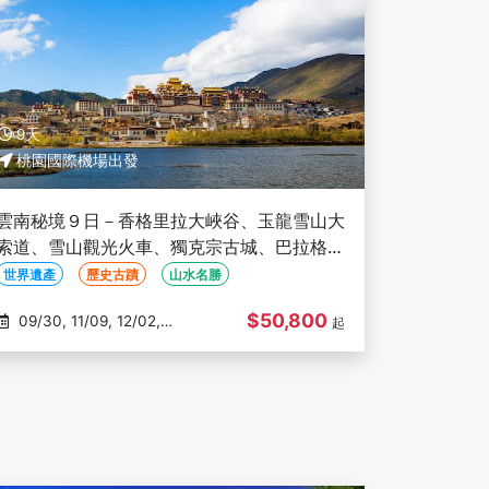
9天
桃園國際機場出發
雲南秘境９日－香格里拉大峽谷、玉龍雪山大
索道、雪山觀光火車、獨克宗古城、巴拉格宗
景區、印象麗江秀、三排椅(文化參訪)
世界遺產
歷史古蹟
山水名勝
$50,800
09/30, 11/09, 12/02,
起
12/07, 01/18