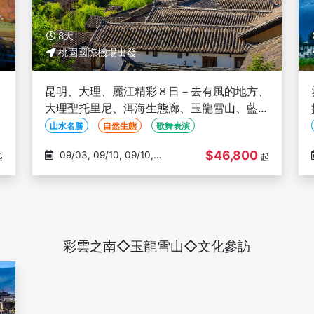
8天
桃園國際機場出發
、
昆明、大理、麗江精彩８日－去有風的地方、
江
大理聖托里尼、洱海生態廊、玉龍雪山、藍月
谷、印象麗江秀、三排座椅(文化參訪)
山水名勝
自然生態
歌舞表演
$46,800
09/03, 09/10, 09/10,
起
起
10/13, 10/16
彩雲之南◇玉龍雪山◇文化參訪