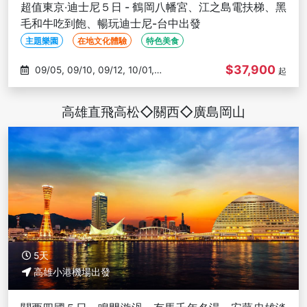
超值東京‧迪士尼５日 - 鶴岡八幡宮、江之島電扶梯、黑
毛和牛吃到飽、暢玩迪士尼-台中出發
主題樂園
在地文化體驗
特色美食
$37,900
09/05, 09/10, 09/12, 10/01,
起
10/03
高雄直飛高松◇關西◇廣島岡山
5天
高雄小港機場出發