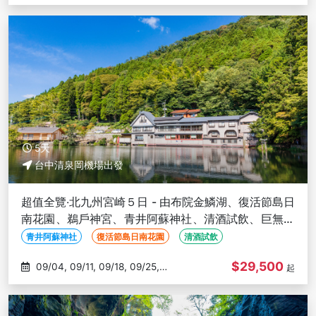
10/09
5天
台中清泉岡機場出發
超值全覽‧北九州宮崎５日 - 由布院金鱗湖、復活節島日
南花園、鵜戶神宮、青井阿蘇神社、清酒試飲、巨無霸
熊本熊-台中出發
青井阿蘇神社
復活節島日南花園
清酒試飲
$29,500
09/04, 09/11, 09/18, 09/25,
起
10/02