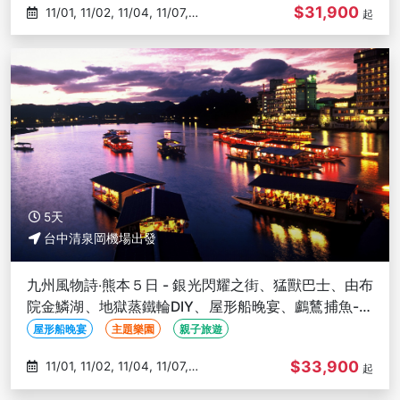
$31,900
11/01, 11/02, 11/04, 11/07,
起
11/08
5天
台中清泉岡機場出發
九州風物詩‧熊本５日 - 銀光閃耀之街、猛獸巴士、由布
院金鱗湖、地獄蒸鐵輪DIY、屋形船晚宴、鸕鶿捕魚-台
中出發
屋形船晚宴
主題樂園
親子旅遊
$33,900
11/01, 11/02, 11/04, 11/07,
起
11/08