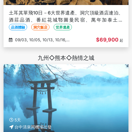
土耳其單飛10日－6大世界遺產、洞穴頂級酒店連泊、
酒莊品酒、番紅花城鄂圖曼民宿、萬年加泰土丘
【TK125/124】
品酒體驗
洞穴飯店
世界遺產
$69,900
09/03, 10/05, 10/13, 10/16,
起
10/27
九州◇熊本◇熱情之城
5天
台中清泉岡機場出發