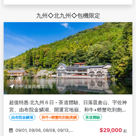
10/26
九州◇北九州◇包機限定
6天
台中清泉岡機場出發
超值特惠‧北九州６日 - 茶道體驗、日落皿倉山、宇佐神
宮、由布院金鱗湖、開運宮地嶽、和牛+螃蟹吃到飽美
饌-台中出發
由布院金鱗湖
和牛+螃蟹吃到飽美饌
茶道體驗
$29,000
09/01, 09/06, 09/08, 09/13,
起