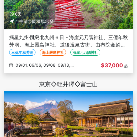
6天
台中清泉岡機場出發
摘星九州‧跳島北九州６日 - 海崖元乃隅神社、三億年秋
芳洞、海上嚴島神社、道後溫泉古街、由布院金鱗湖-
台中出發
三億年秋芳洞
海上嚴島神社
海崖元乃隅神社
$37,000
09/01, 09/06, 09/08, 09/13,
起
09/15
東京◇輕井澤◇富士山