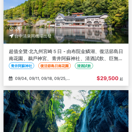
5天
台中清泉岡機場出發
超值全覽‧北九州宮崎５日 - 由布院金鱗湖、復活節島日
南花園、鵜戶神宮、青井阿蘇神社、清酒試飲、巨無霸
熊本熊-台中出發
青井阿蘇神社
復活節島日南花園
清酒試飲
$29,500
09/04, 09/11, 09/18, 09/25,
起
10/02