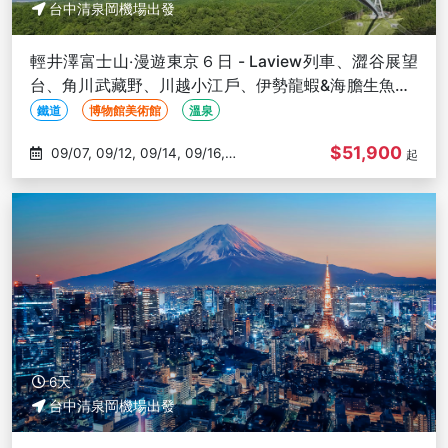
台中清泉岡機場出發
輕井澤富士山‧漫遊東京６日 - Laview列車、澀谷展望
台、角川武藏野、川越小江戶、伊勢龍蝦&海膽生魚片-
台中出發
鐵道
博物館美術館
溫泉
$51,900
09/07, 09/12, 09/14, 09/16,
起
09/28
6天
台中清泉岡機場出發