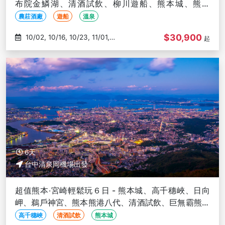
布院金鱗湖、清酒試飲、柳川遊船、熊本城、熊本
AEON-台中出發
農莊酒廠
遊船
溫泉
$30,900
10/02, 10/16, 10/23, 11/01,
起
11/02
6天
台中清泉岡機場出發
超值熊本‧宮崎輕鬆玩６日 - 熊本城、高千穗峽、日向
岬、鵜戶神宮、熊本熊港八代、清酒試飲、巨無霸熊本
熊-台中出發
高千穗峽
清酒試飲
熊本城