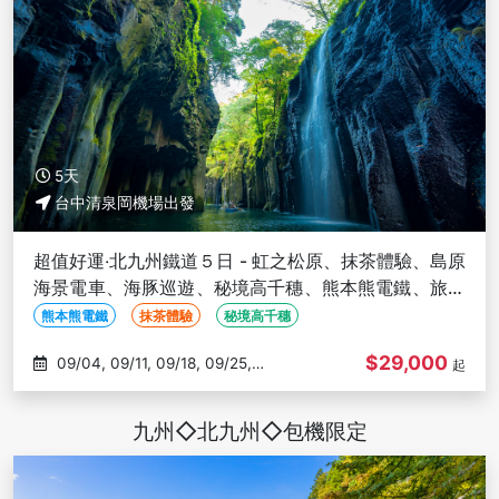
5天
台中清泉岡機場出發
超值好運‧北九州鐵道５日 - 虹之松原、抹茶體驗、島原
海景電車、海豚巡遊、秘境高千穗、熊本熊電鐵、旅人
觀光列車-台中出發
熊本熊電鐵
抹茶體驗
秘境高千穗
$29,000
09/04, 09/11, 09/18, 09/25,
起
10/02
九州◇北九州◇包機限定