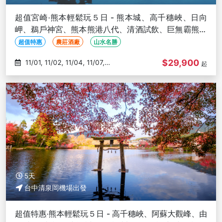
超值宮崎‧熊本輕鬆玩５日 - 熊本城、高千穗峽、日向
岬、鵜戶神宮、熊本熊港八代、清酒試飲、巨無霸熊本
熊-台中出發
超值特惠
農莊酒廠
山水名勝
$29,900
11/01, 11/02, 11/04, 11/07,
起
11/08
5天
台中清泉岡機場出發
超值特惠‧熊本輕鬆玩５日 - 高千穗峽、阿蘇大觀峰、由