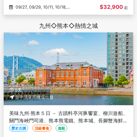
$32,900
09/27, 09/29, 10/11, 10/18,
起
10/20
九州◇熊本◇熱情之城
5天
台中清泉岡機場出發
美味九州‧熊本５日 － 古蹟料亭河豚饗宴、柳川遊船、
關門海峽門司港、熊本熊電鐵、熊本城、長腳蟹海鮮美
食-台中出發
歷史古蹟
頂級餐食
遊船