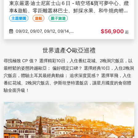
東京嚴選‧迪士尼富士山６日 - 晴空塔&寶可夢中心、纜
車&遊船、零距離叢林巴士、鮮採水果、和牛燒肉螃蟹
食べ放題-台中出發
主題樂園
遊船
親子旅遊
$56,900
09/02, 09/07, 09/12, 09/14,
起
09/16
世界遺產◇歐亞巡禮
尋找極致 CP 值？ 選擇精彩10日，入住番紅花城、2晚洞穴飯店，以
最輕鬆的姿態跨越歐亞； 偏好穩定口碑？ 選擇經典10日，入住2晚洞
穴飯店，體驗土耳其最經典動線； 追求深度質感？ 選擇單飛，入住
番紅花城、2晚洞穴飯店、伊斯坦堡特選飯店，讓星月國度的食宿體
驗全面升級！