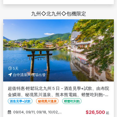
11/14
九州◇北九州◇包機限定
5天
台中清泉岡機場出發
超值特惠‧輕鬆玩北九州５日 - 酒造見學+試飲、由布院
金鱗湖、秘境黑川溫泉、熊本熊電鐵、螃蟹吃到飽-台
中出發
酒造見學+試飲
秘境黑川溫泉
螃蟹吃到飽
$26,500
09/04, 09/11, 09/18, 10/02,
起