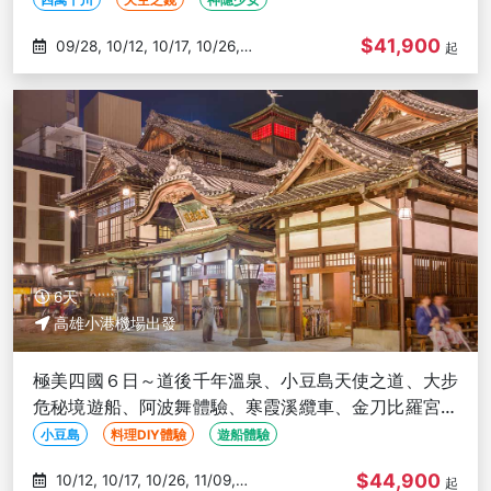
$41,900
09/28, 10/12, 10/17, 10/26,
起
11/09
6天
高雄小港機場出發
極美四國６日～道後千年溫泉、小豆島天使之道、大步
危秘境遊船、阿波舞體驗、寒霞溪纜車、金刀比羅宮、
松山城-高雄出發
小豆島
料理DIY體驗
遊船體驗
$44,900
10/12, 10/17, 10/26, 11/09,
起