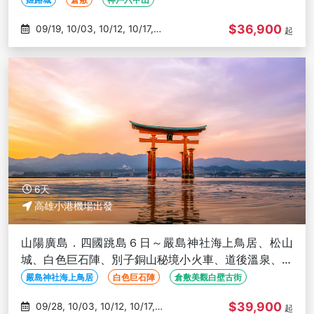
$36,900
09/19, 10/03, 10/12, 10/17,
起
10/26
6天
高雄小港機場出發
山陽廣島．四國跳島６日～嚴島神社海上鳥居、松山
城、白色巨石陣、別子銅山秘境小火車、道後溫泉、倉
敷古街、栗林公園－高雄出發
嚴島神社海上鳥居
白色巨石陣
倉敷美觀白壁古街
$39,900
09/28, 10/03, 10/12, 10/17,
起