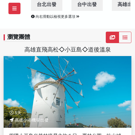
台北出發
台中出發
高雄出
向右滑動以檢視更多選項
瀏覽團體
高雄直飛高松◇小豆島◇道後溫泉
5天
高雄小港機場出發