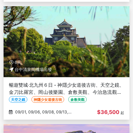
09/15
6天
台中清泉岡機場出發
暢遊雙城‧北九州６日 - 神隱少女道後古街、天空之鏡、
金刀比羅宮、岡山後樂園、倉敷美觀、今治急流觀潮-
台中出發
天空之鏡
神隱少女道後古街
倉敷美觀
$36,500
09/01, 09/06, 09/08, 09/13,
起
09/15