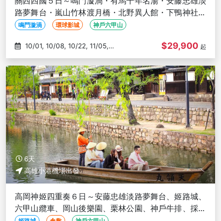
關西四國５日～鳴門漩渦・有馬千年名湯・安藤忠雄淡
路夢舞台・嵐山竹林渡月橋・北野異人館・下鴨神社・
大阪城－高雄出發
鳴門漩渦
環球影城
神戶六甲山
$29,900
10/01, 10/08, 10/22, 11/05,
起
11/12
6天
高雄小港機場出發
高岡神姬四重奏６日～安藤忠雄淡路夢舞台、姬路城、
六甲山纜車、岡山後樂園、栗林公園、神戶牛排、採果
體驗－高雄出發
姬路城
倉敷
神戶六甲山