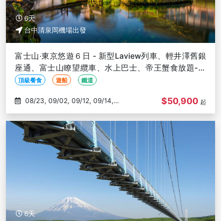
6天
台中清泉岡機場出發
富士山‧東京悠遊６日 - 新型Laview列車、輕井澤舊銀
座通、富士山瞭望纜車、水上巴士、帝王蟹食放題-台
中出發
頂級餐食
遊船
鐵道
$50,900
08/23, 09/02, 09/12, 09/14,
起
09/28
6天