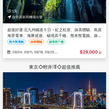
5天
台中清泉岡機場出發
超值好運‧北九州鐵道５日 - 虹之松原、抹茶體驗、島原
海景電車、海豚巡遊、秘境高千穗、熊本熊電鐵、旅人
觀光列車-台中出發
熊本熊電鐵
抹茶體驗
秘境高千穗
$29,000
09/04, 09/11, 09/18, 09/25,
起
10/02
東京◇輕井澤◇超值推薦