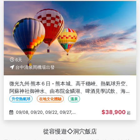
6天
台中清泉岡機場出發
微光九州‧熊本６日 - 熊本城、高千穗峽、熱氣球升空、
阿蘇神社御神水、由布院金鱗湖、啤酒見學試飲、海鮮
盛宴-台中出發
升空熱氣球
在地文化體驗
溫泉
$38,900
09/08, 09/20, 09/22, 09/27,
起
09/29
從容慢遊◇洞穴飯店