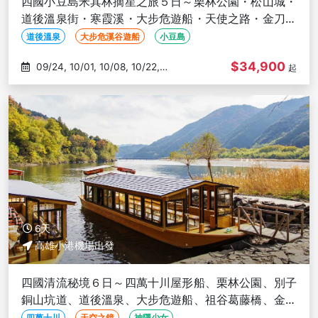
四國小豆島米其林摘星之旅５日～栗林公園・松山城・
道後溫泉街・寒霞溪・大步危遊船・天使之路・金刀比
羅宮－高雄出發
道後溫泉
大步危溪谷遊船
小豆島
$34,900
09/24, 10/01, 10/08, 10/22,
起
11/05
6天
高雄小港機場出發
四國清流秘境６日～四萬十川屋形船、栗林公園、別子
銅山坑道、道後溫泉、大步危遊船、祖谷葛藤橋、金刀
比羅宮－高雄出發
四萬十川
天空之鏡
神隱少女