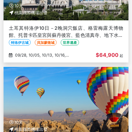
10天
桃園國際機場出發
土耳其特洛伊10日－2晚洞穴飯店、格雷梅露天博物
館、托普卡匹皇宮與蘇丹後宮、藍色清真寺、地下水宮
殿【TK25/24】
特洛伊古城
貝加蒙衛城
世界遺產
$64,900
09/28, 10/05, 10/13, 10/16,
起
10/27
10天
桃園國際機場出發