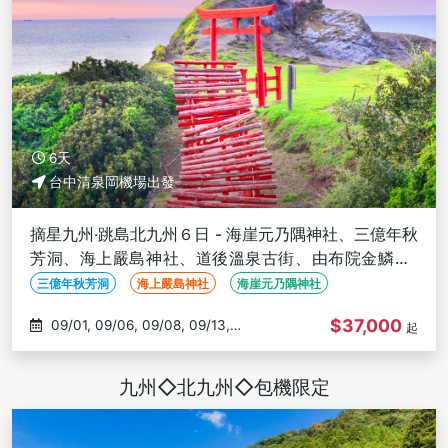
6天
台中清泉岡機場出發
摘星九州‧跳島北九州６日 - 海崖元乃隅神社、三億年秋
芳洞、海上嚴島神社、道後溫泉古街、由布院金鱗湖-
台中出發
三億年秋芳洞
海上嚴島神社
海崖元乃隅神社
$37,000
09/01, 09/06, 09/08, 09/13,
起
09/15
九州◇北九州◇包機限定