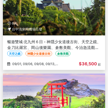
6天
台中清泉岡機場出發
暢遊雙城‧北九州６日 - 神隱少女道後古街、天空之鏡、
金刀比羅宮、岡山後樂園、倉敷美觀、今治急流觀潮-
台中出發
天空之鏡
神隱少女道後古街
倉敷美觀
$36,500
09/01, 09/06, 09/08, 09/13,
起
09/15