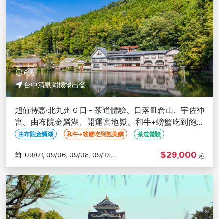
6天
台中清泉岡機場出發
超值特惠‧北九州６日 - 茶道體驗、日落皿倉山、宇佐神
宮、由布院金鱗湖、開運宮地嶽、和牛+螃蟹吃到飽美
饌-台中出發
由布院金鱗湖
和牛+螃蟹吃到飽美饌
茶道體驗
$29,000
09/01, 09/06, 09/08, 09/13,
起
09/15