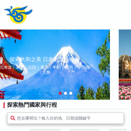
漫遊春夏歐洲
鬱金香花季 | 景觀列車 | 中世紀古堡｜峽灣
探索熱門國家與行程
想去哪裡玩？輸入目的地、日期或關鍵字