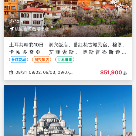
10天
桃園國際機場出發
土耳其精彩10日－洞穴飯店、番紅花古城民宿、棉堡、
卡帕多奇亞、艾菲索斯、博斯普魯斯遊船
【TK125/124】
番紅花城
洞穴飯店
世界遺產
$51,900
08/31, 09/02, 09/03, 09/07,
起
09/11