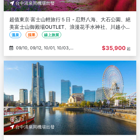
台中清泉岡機場出發
超值東京‧富士山輕旅行５日 - 忍野八海、大石公園、絕
美富士山御殿場OUTLET、浪漫花手水神社、川越小江
戶-台中出發
溫泉
採果
線上旅展
$35,900
09/10, 09/12, 10/01, 10/03,
起
10/15
5天
台中清泉岡機場出發