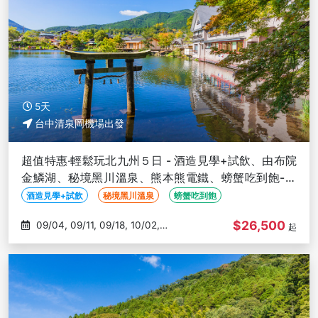
5天
台中清泉岡機場出發
超值特惠‧輕鬆玩北九州５日 - 酒造見學+試飲、由布院
金鱗湖、秘境黑川溫泉、熊本熊電鐵、螃蟹吃到飽-台
中出發
酒造見學+試飲
秘境黑川溫泉
螃蟹吃到飽
$26,500
09/04, 09/11, 09/18, 10/02,
起
10/09