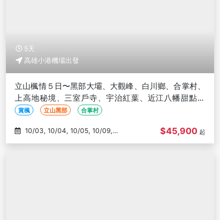
5天
高雄小港機場出發
立山楓情５日〜黑部大壩、大觀峰、白川鄉、合掌村、
上高地秘境、三室戶寺、宇治紅葉、近江八幡甜點小
屋-高雄出發
賞楓
立山黑部
合掌村
$45,900
10/03, 10/04, 10/05, 10/09,
起
10/19