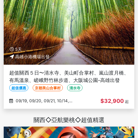
5天
高雄小港機場出發
超值關西５日〜清水寺、美山町合掌村、嵐山渡月橋、
有馬溫泉、嵯峨野竹林步道、大阪城公園-高雄出發
超值優惠
京都美山合掌村
清水寺
$32,900
09/19, 09/20, 09/21, 10/14,
起
10/18
關西◇亞航樂桃◇超值精選