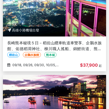
5天
高雄小港機場出發
長崎熊本秘境５日－稻佐山纜車軌道車雙享、企鵝水族
館、佑德稻荷神社、柳川職人搖船、錦鯉街道、熊本
城、海中鳥居-高雄出發
稻佐山
企鵝水族館
熊本城
$37,900
09/18, 09/26, 09/30, 10/05,
起
10/09