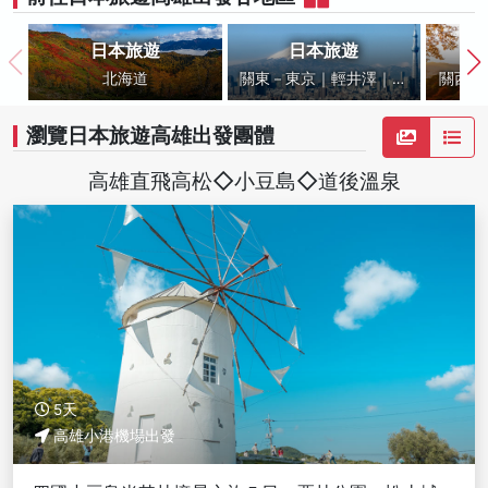
日本旅遊
日本旅遊
北海道
關東－東京｜輕井澤｜仙
關西－
台｜東北
瀏覽日本旅遊高雄出發團體
高雄直飛高松◇小豆島◇道後溫泉
5天
高雄小港機場出發