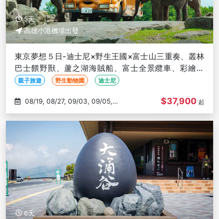
5天
高雄小港機場出發
東京夢想５日-迪士尼×野生王國×富士山三重奏、叢林
巴士餵野獸、蘆之湖海賊船、富士全景纜車、彩繪杯
麵-高雄出發
親子旅遊
野生動物園
迪士尼
$37,900
08/19, 08/27, 09/03, 09/05,
起
09/07
6天