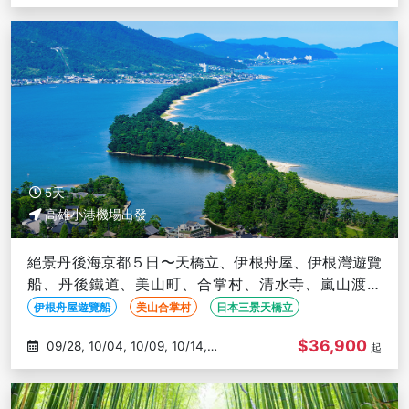
09/26
5天
高雄小港機場出發
絕景丹後海京都５日〜天橋立、伊根舟屋、伊根灣遊覽
船、丹後鐵道、美山町、合掌村、清水寺、嵐山渡月
橋、奈良東大寺-高雄出發
伊根舟屋遊覽船
美山合掌村
日本三景天橋立
$36,900
09/28, 10/04, 10/09, 10/14,
起
10/18