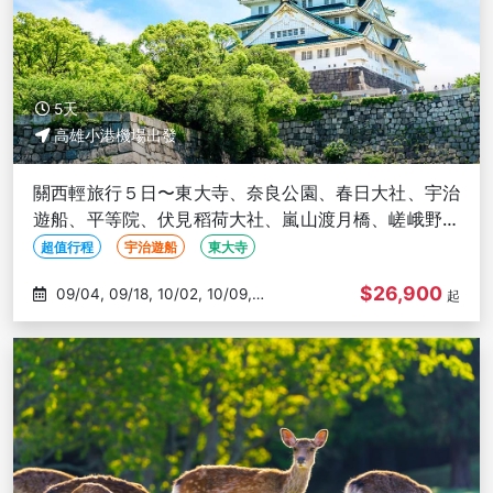
5天
高雄小港機場出發
關西輕旅行５日〜東大寺、奈良公園、春日大社、宇治
遊船、平等院、伏見稻荷大社、嵐山渡月橋、嵯峨野竹
林、大阪城公園-高雄出發
超值行程
宇治遊船
東大寺
$26,900
09/04, 09/18, 10/02, 10/09,
起
10/16