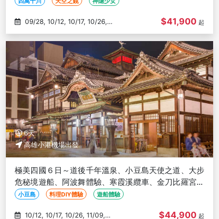
比羅宮－高雄出發
四萬十川
天空之鏡
神隱少女
$41,900
09/28, 10/12, 10/17, 10/26,
起
11/09
6天
高雄小港機場出發
極美四國６日～道後千年溫泉、小豆島天使之道、大步
危秘境遊船、阿波舞體驗、寒霞溪纜車、金刀比羅宮、
松山城-高雄出發
小豆島
料理DIY體驗
遊船體驗
$44,900
10/12, 10/17, 10/26, 11/09,
起