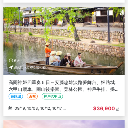
11/12
6天
高雄小港機場出發
高岡神姬四重奏６日～安藤忠雄淡路夢舞台、姬路城、
六甲山纜車、岡山後樂園、栗林公園、神戶牛排、採果
體驗－高雄出發
姬路城
倉敷
神戶六甲山
$36,900
09/19, 10/03, 10/12, 10/17,
起
10/26