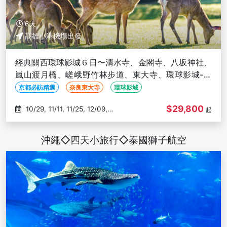
6天
高雄小港機場出發
經典關西環球影城６日〜清水寺、金閣寺、八坂神社、
嵐山渡月橋、嵯峨野竹林步道、東大寺、環球影城-高
雄往返
京都必訪精選
奈良東大寺
環球影城
$29,800
10/29, 11/11, 11/25, 12/09,
起
12/16
沖繩◇四天小旅行◇泰國獅子航空