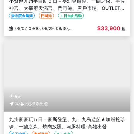
小資遊九州半自助５日－夢幻金麟湖、一蘭之森、宇佐
神宮、太宰府天滿宮、門司港、唐戶市場、OUTLET、
溫泉飯店-高雄出發
湯布院金麟湖
門司港
１日自由活動
$33,900
09/07, 09/10, 09/29, 09/30,
起
10/04
5天
高雄小港機場出發
九州豪豪玩５日－豪斯登堡、九十九島遊船★加贈挖珍
珠、一蘭之森、燒肉放題、河豚料理-高雄出發