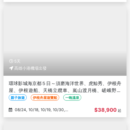
09/26
5天
高雄小港機場出發
環球影城海京都５日～須磨海洋世界、虎鯨秀、伊根舟
屋、伊根遊船、天橋立纜車、嵐山渡月橋、嵯峨野竹
林、溫泉美食饗宴-高雄出發
親子旅遊
伊根舟屋遊覽船
一晚溫泉
$38,900
08/24, 10/18, 10/19, 10/30,
起
11/01