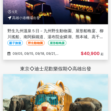
5天
高雄小港機場出發
野生九州溫泉５日－九州野生動物園、屋形船晚宴、柳
川搖船、南阿蘇鐵道、湯布院金鱗湖、熊本城、高千穗
峽-高雄出發
親子旅遊
野生動物園
屋形船晚宴
$40,900
09/05, 09/15, 09/18, 09/21,
起
09/22
東京◇迪士尼歡樂假期◇高雄出發