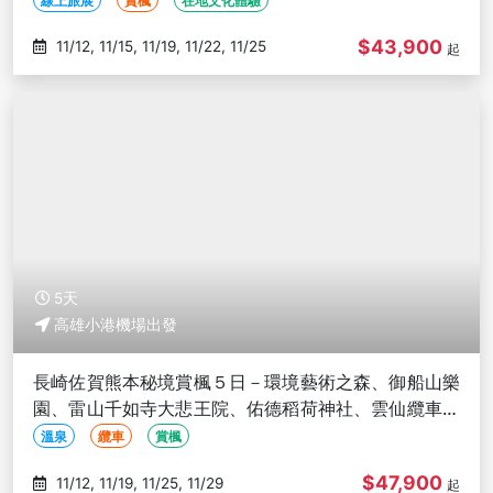
線上旅展
賞楓
在地文化體驗
$43,900
11/12, 11/15, 11/19, 11/22, 11/25
起
5天
高雄小港機場出發
長崎佐賀熊本秘境賞楓５日－環境藝術之森、御船山樂
園、雷山千如寺大悲王院、佑德稻荷神社、雲仙纜車、
光明禪寺-高雄出發
溫泉
纜車
賞楓
$47,900
11/12, 11/19, 11/25, 11/29
起