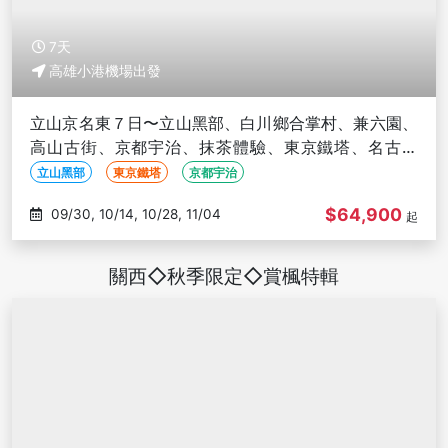
7天
高雄小港機場出發
立山京名東７日〜立山黑部、白川鄉合掌村、兼六園、
高山古街、京都宇治、抹茶體驗、東京鐵塔、名古屋
城、銀座金魚館-高雄出發
立山黑部
東京鐵塔
京都宇治
$64,900
09/30, 10/14, 10/28, 11/04
起
關西◇秋季限定◇賞楓特輯