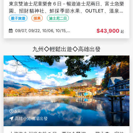
東京雙迪士尼童樂會６日－暢遊迪士尼兩日、富士急樂
園、招財貓神社、鮮採季節水果、OUTLET、溫泉飯
店-高雄出發
親子旅遊
採果
迪士尼二日
$43,900
09/07, 09/22, 10/06, 10/15,
起
10/19
九州◇輕鬆出遊◇高雄出發
5天
高雄小港機場出發