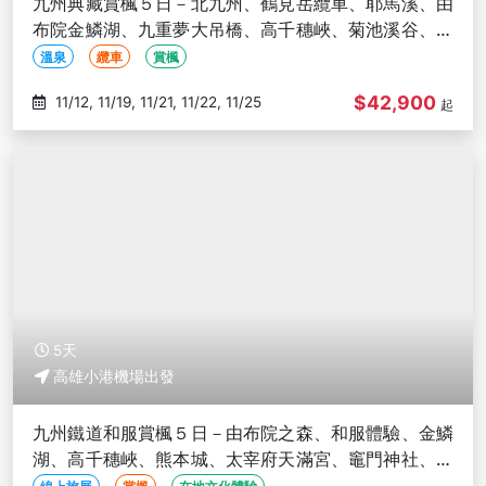
九州典藏賞楓５日－北九州、鶴見岳纜車、耶馬溪、由
布院金鱗湖、九重夢大吊橋、高千穗峽、菊池溪谷、大
興善寺-高雄出發
溫泉
纜車
賞楓
$42,900
11/12, 11/19, 11/21, 11/22, 11/25
起
5天
高雄小港機場出發
九州鐵道和服賞楓５日－由布院之森、和服體驗、金鱗
湖、高千穗峽、熊本城、太宰府天滿宮、竈門神社、上
色見熊野座神社-高雄出發