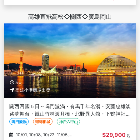
11/14
高雄直飛高松◇關西◇廣島岡山
5天
高雄小港機場出發
關西四國５日～鳴門漩渦・有馬千年名湯・安藤忠雄淡
路夢舞台・嵐山竹林渡月橋・北野異人館・下鴨神社・
大阪城－高雄出發
鳴門漩渦
環球影城
神戶六甲山
$29,900
10/01, 10/08, 10/22, 11/05,
起