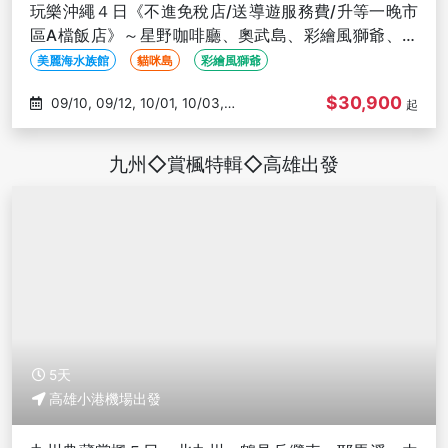
玩樂沖繩４日《不進免稅店/送導遊服務費/升等一晚市
區A檔飯店》～星野咖啡廳、奧武島、彩繪風獅爺、美
麗海水族館-高雄出發
美麗海水族館
貓咪島
彩繪風獅爺
$30,900
09/10, 09/12, 10/01, 10/03,
起
10/17
九州◇賞楓特輯◇高雄出發
5天
高雄小港機場出發