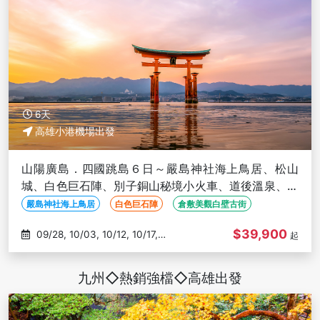
6天
高雄小港機場出發
山陽廣島．四國跳島６日～嚴島神社海上鳥居、松山
城、白色巨石陣、別子銅山秘境小火車、道後溫泉、倉
敷古街、栗林公園－高雄出發
嚴島神社海上鳥居
白色巨石陣
倉敷美觀白壁古街
$39,900
09/28, 10/03, 10/12, 10/17,
起
10/26
九州◇熱銷強檔◇高雄出發