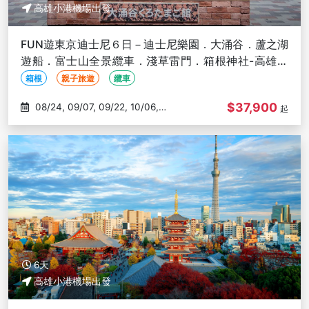
高雄小港機場出發
FUN遊東京迪士尼６日－迪士尼樂園．大涌谷．蘆之湖
遊船．富士山全景纜車．淺草雷門．箱根神社-高雄出
發
箱根
親子旅遊
纜車
$37,900
08/24, 09/07, 09/22, 10/06,
起
10/15
6天
高雄小港機場出發