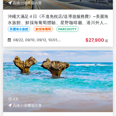
高雄小港機場出發
沖繩大滿足４日《不進免稅店/送導遊服務費》~美麗海
水族館、鮮採海葡萄體驗、星野咖啡廳、港川外人住
宅、燒肉放題-高雄出發
美麗海水族館
鮮採海葡萄
PARCOCITY
$27,900
08/22, 09/10, 09/12, 10/01,
起
10/03
4天
高雄小港機場出發