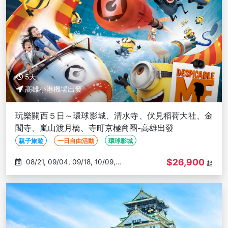
5天
高雄小港機場出發
玩樂關西５日～環球影城、清水寺、伏見稻荷大社、金
閣寺、嵐山渡月橋、寺町京極商圈-高雄出發
親子旅遊
一日自由活動
環球影城
$26,900
08/21, 09/04, 09/18, 10/09,
起
10/30