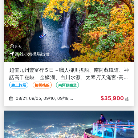
5天
高雄小港機場出發
超值九州豐富行５日－職人柳川搖船、南阿蘇鐵道、神
話高千穗峽、金鱗湖、白川水源、太宰府天滿宮-高雄
出發
線上旅展
柳川搖船
南阿蘇鐵道
$35,900
08/21, 09/05, 09/10, 09/18,
起
09/26