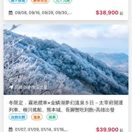
親子旅遊
豪斯登堡
九十九島
$38,900
09/08, 09/16, 09/29, 09/30,
起
10/05
5天
高雄小港機場出發
冬限定．霧淞纜車×金鱗湖夢幻溫泉５日－太宰府開運
列車、柳川搖船、熊本城、長腳蟹吃到飽-高雄出發
自然生態
溫泉
採果
$39,900
01/07, 01/09, 01/14, 01/16,
起