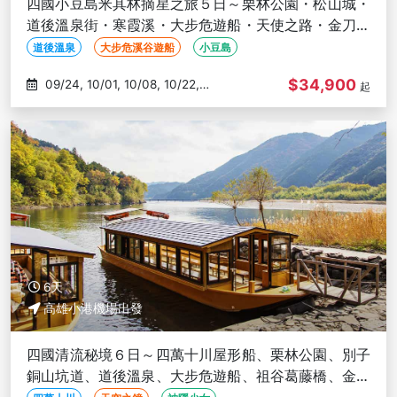
四國小豆島米其林摘星之旅５日～栗林公園・松山城・
道後溫泉街・寒霞溪・大步危遊船・天使之路・金刀比
羅宮－高雄出發
道後溫泉
大步危溪谷遊船
小豆島
$34,900
09/24, 10/01, 10/08, 10/22,
起
11/05
6天
高雄小港機場出發
四國清流秘境６日～四萬十川屋形船、栗林公園、別子
銅山坑道、道後溫泉、大步危遊船、祖谷葛藤橋、金刀