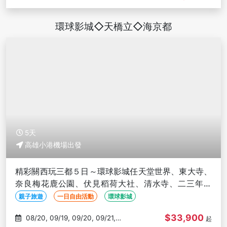
環球影城◇天橋立◇海京都
5天
高雄小港機場出發
精彩關西玩三都５日～環球影城任天堂世界、東大寺、
奈良梅花鹿公園、伏見稻荷大社、清水寺、二三年坂
道-高雄出發
親子旅遊
一日自由活動
環球影城
$33,900
08/20, 09/19, 09/20, 09/21,
起