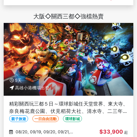
01/17
大阪◇關西三都◇強檔熱賣
5天
高雄小港機場出發
精彩關西玩三都５日～環球影城任天堂世界、東大寺、
奈良梅花鹿公園、伏見稻荷大社、清水寺、二三年坂
道-高雄出發
親子旅遊
一日自由活動
環球影城
$33,900
08/20, 09/19, 09/20, 09/21,
起