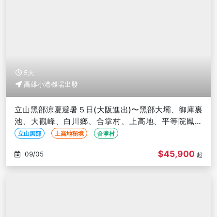
5天
高雄小港機場出發
立山黑部涼夏避暑５日(大阪進出)〜黑部大壩、御庫裏
池、大觀峰、白川鄉、合掌村、上高地、平等院鳳凰
堂-高雄出發
立山黑部
上高地秘境
合掌村
$45,900
09/05
起