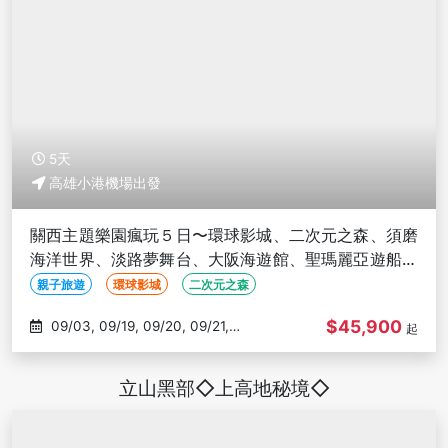
5天
高雄小港機場出發
關西主題樂園瘋玩５日〜環球影城、二次元之森、須磨
海洋世界、淡路夢舞台、大阪海遊館、聖瑪麗亞遊船、
難波八阪神社-高雄出發
親子旅遊
環球影城
二次元之森
$45,900
09/03, 09/19, 09/20, 09/21,
起
10/29
立山黑部◇上高地秘境◇