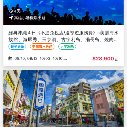
4天
高雄小港機場出發
經典沖繩４日《不進免稅店/送導遊服務費》~美麗海水
族館、海豚秀、玉泉洞、古宇利島、瀨長島、燒肉放
題-高雄出發
親子旅遊
美麗海水族館
古宇利島
$28,900
09/10, 09/12, 10/03, 10/10,
起
10/15
4天