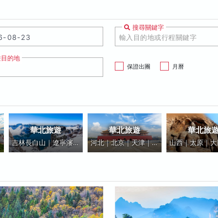
搜尋關鍵字
遊目的地
保證出團
月曆
華北旅遊
華北旅遊
華北旅
台
吉林長白山｜遼寧瀋陽
河北｜北京｜天津｜內
山西｜太原｜大
｜雪鄉哈爾濱｜漠河北
蒙古呼和浩特｜呼倫貝
行山｜晉豫｜
極村
爾