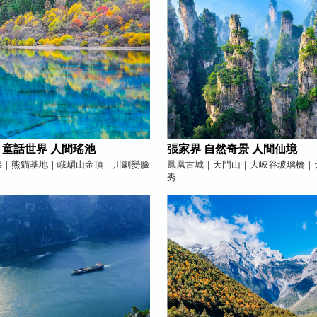
 童話世界 人間瑤池
張家界 自然奇景 人間仙境
佛｜熊貓基地｜峨嵋山金頂｜川劇變臉
鳳凰古城｜天門山｜大峽谷玻璃橋｜
秀