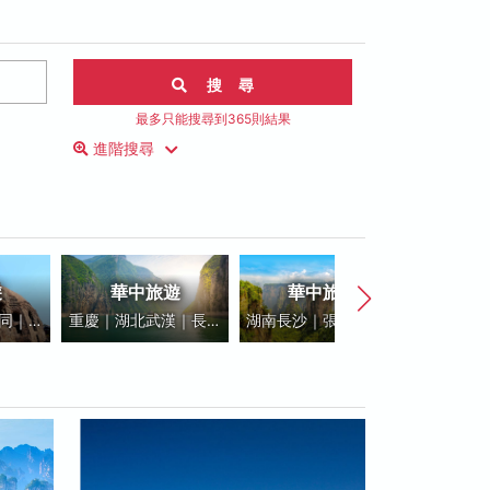
搜 尋
最多只能搜尋到365則結果
進階搜尋
遊
華中旅遊
華中旅遊
華
同｜太
重慶｜湖北武漢｜長江
湖南長沙｜張家界｜鳳
河南鄭州
晉陝
三峽｜恩施峽谷｜武當
凰古城
少林寺
山