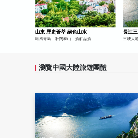
山東 歷史薈萃 絕色山水
長江三
歐風青島｜壯闊泰山｜酒莊品酒
三峽大
瀏覽中國大陸旅遊團體