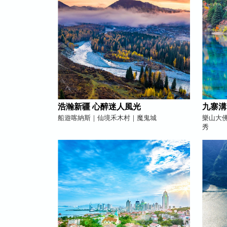
浩瀚新疆 心醉迷人風光
九寨溝
船遊喀納斯｜仙境禾木村｜魔鬼城
樂山大
秀