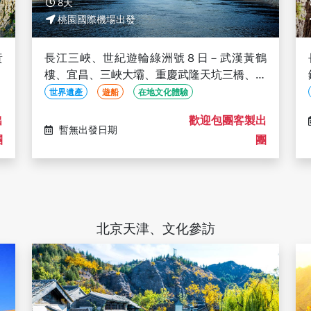
8天
桃園國際機場出發
黃
長江三峽、世紀遊輪綠洲號８日－武漢黃鶴
重
樓、宜昌、三峽大壩、重慶武隆天坑三橋、仙
女山、天星小鎮(文化參訪)
世界遺產
遊船
在地文化體驗
出
歡迎包團客製出
暫無出發日期
團
團
北京天津、文化參訪