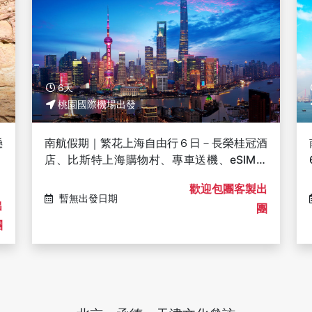
6天
桃園國際機場出發
懸
南航假期｜繁花上海自由行６日－長榮桂冠酒
精
店、比斯特上海購物村、專車送機、eSIM上
網｜十人成行
歡迎包團客製出
暫無出發日期
出
團
團