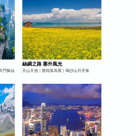
絲綢之路 塞外風光
天門狐仙
天山天池｜敦煌莫高窟｜鳴沙山月牙泉