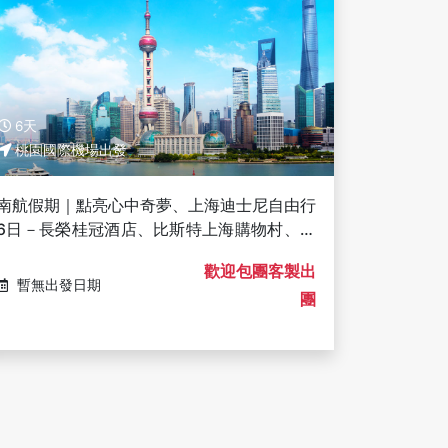
6天
桃園國際機場出發
南航假期｜點亮心中奇夢、上海迪士尼自由行
6日－長榮桂冠酒店、比斯特上海購物村、專
車送機、eSIM上網｜十人成行
歡迎包團客製出
暫無出發日期
團