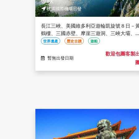
8天
桃園國際機場出發
長江三峽、美國維多利亞遊輪凱旋號８日－
鶴樓、三國赤壁、摩崖三遊洞、三峽大壩、
慶夜賞洪崖洞(文化參訪)
世界遺產
歷史古蹟
遊船
歡迎包團客製
暫無出發日期