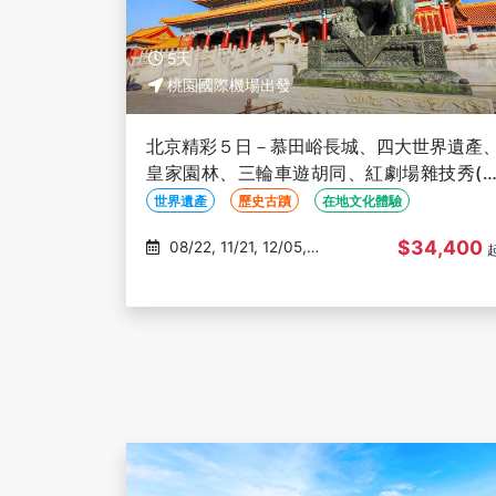
5天
桃園國際機場出發
北京精彩５日－慕田峪長城、四大世界遺產
皇家園林、三輪車遊胡同、紅劇場雜技秀(
化參訪)
世界遺產
歷史古蹟
在地文化體驗
$34,400
08/22, 11/21, 12/05,
12/19, 12/26