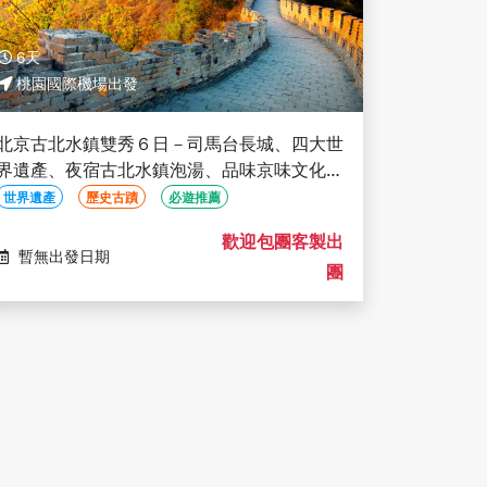
6天
桃園國際機場出發
北京古北水鎮雙秀６日－司馬台長城、四大世
界遺產、夜宿古北水鎮泡湯、品味京味文化老
舍茶館、紅劇場雜技秀(文化參訪)
世界遺產
歷史古蹟
必遊推薦
歡迎包團客製出
暫無出發日期
團