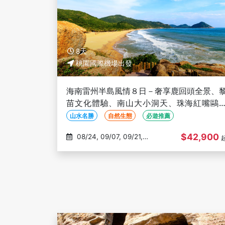
8天
桃園國際機場出發
海南雷州半島風情８日－奢享鹿回頭全景、
苗文化體驗、南山大小洞天、珠海紅嘴鷗
船、慢遊玫瑰谷、尋訪圓明新園(文化參訪)
山水名勝
自然生態
必遊推薦
$42,900
08/24, 09/07, 09/21,
10/12, 11/02