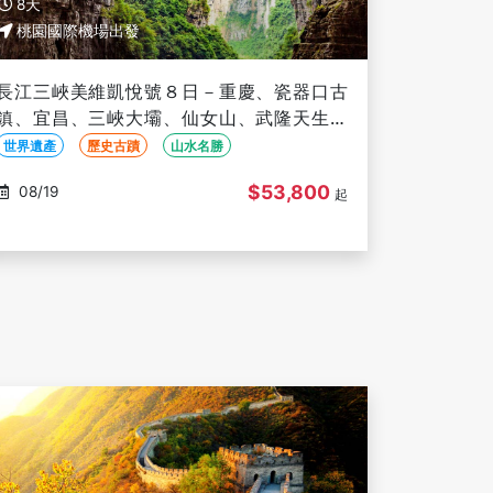
8天
桃園國際機場出發
長江三峽美維凱悅號８日－重慶、瓷器口古
鎮、宜昌、三峽大壩、仙女山、武隆天生三
橋、洪崖洞夜景、解放碑步行區(文化參訪)
世界遺產
歷史古蹟
山水名勝
$53,800
08/19
起