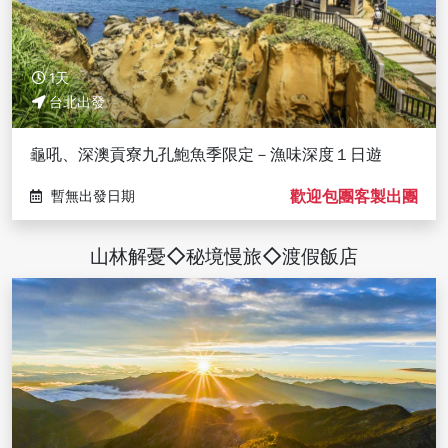
1天
台北出發
龜吼、深澳貢寮九孔鮑魚季限定－漁味深度１日遊
歡迎包團客製出團
暫無出發日期
山林解憂◇秘境慢旅◇渡假飯店