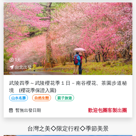
1天
台北出發
武陵四季～武陵櫻花季１日－南谷櫻花、茶園步道秘
境 (櫻花季保證入園)
山水名勝
自然生態
親子旅遊
歡迎包團客製出團
暫無出發日期
台灣之美◇限定行程◇季節美景