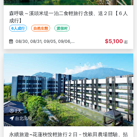
森呼吸～溪頭米堤一泊二食輕旅行含接、送２日【６人
成行】
6人成行
自然生態
渡假村
$5,100
08/30, 08/31, 09/05, 09/06,
起
09/07
2天
台北出發
永續旅遊~花蓮秧悅輕旅行２日－悅畝田農場體驗、拈