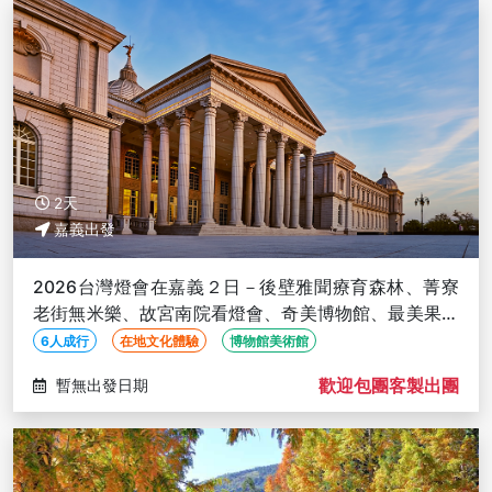
2天
嘉義出發
2026台灣燈會在嘉義２日－後壁雅聞療育森林、菁寮
老街無米樂、故宮南院看燈會、奇美博物館、最美果菜
市場【６人成行】
6人成行
在地文化體驗
博物館美術館
歡迎包團客製出團
暫無出發日期