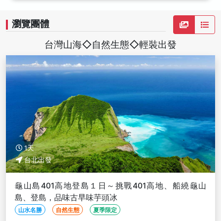
瀏覽團體
台灣山海◇自然生態◇輕裝出發
1天
台北出發
龜山島401高地登島１日～挑戰401高地、船繞龜山
島、登島，品味古早味芋頭冰
山水名勝
自然生態
夏季限定