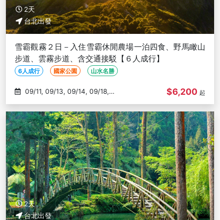
2天
台北出發
雪霸觀霧２日－入住雪霸休閒農場一泊四食、野馬瞰山
步道、雲霧步道、含交通接駁【６人成行】
6人成行
國家公園
山水名勝
$6,200
09/11, 09/13, 09/14, 09/18,
起
09/20
2天
台北出發