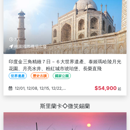
7天
桃園國際機場出發
印度金三角精緻７日－６大世界遺產、泰姬瑪哈陵月光
花園、月亮水井、粉紅城市琥珀堡、長榮直飛
世界遺產
歷史古蹟
國家公園
$54,900
12/01, 12/08, 12/15, 12/22,
起
12/29
斯里蘭卡◇微笑錫蘭