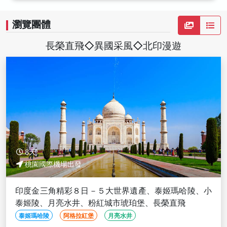
瀏覽團體
長榮直飛◇異國采風◇北印漫遊
8天
桃園國際機場出發
印度金三角精彩８日－５大世界遺產、泰姬瑪哈陵、小
泰姬陵、月亮水井、粉紅城市琥珀堡、長榮直飛
泰姬瑪哈陵
阿格拉紅堡
月亮水井