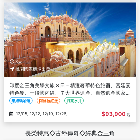
8天
桃園國際機場出發
印度金三角美學文旅８日－精選奢華特色旅宿、宮廷宴
特色餐、一段國內線、７大世界遺產、自然遺產國家公
園、長榮直飛
泰姬瑪哈陵
阿格拉紅堡
月亮水井
$93,900
12/05, 12/12, 12/19, 12/26,
起
01/02
長榮特惠◇古堡傳奇◇經典金三角