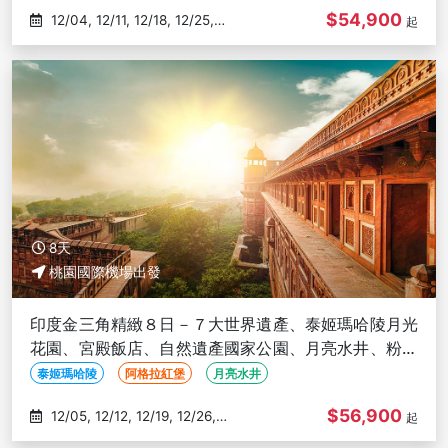
$54,900
12/04, 12/11, 12/18, 12/25,
起
01/01
8天
桃園國際機場出發
印度金三角精緻８日－７大世界遺產、泰姬瑪哈陵月光
花園、宮殿飯店、自然遺產國家公園、月亮水井、粉紅
城市琥珀堡、長榮直飛
泰姬瑪哈陵
阿格拉紅堡
月亮水井
$56,900
12/05, 12/12, 12/19, 12/26,
起
01/02