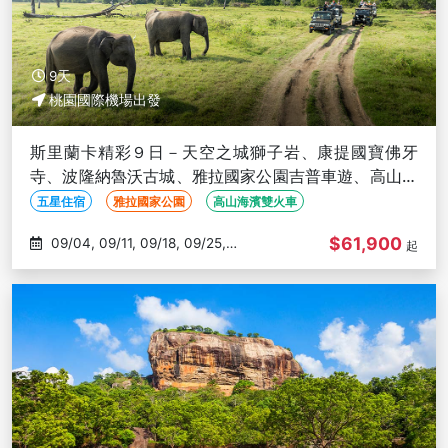
9天
桃園國際機場出發
斯里蘭卡精彩９日－天空之城獅子岩、康提國寶佛牙
寺、波隆納魯沃古城、雅拉國家公園吉普車遊、高山海
濱雙火車
五星住宿
雅拉國家公園
高山海濱雙火車
$61,900
09/04, 09/11, 09/18, 09/25,
起
10/02