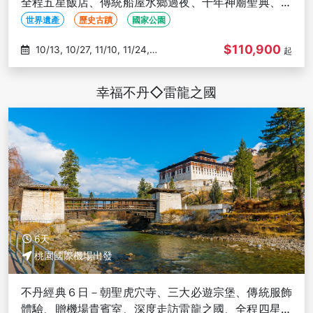
全程五星飯店、傳統船屋水鄉過夜、千年神廟聖典、喀
拉拉香料之旅
世界遺產
歷史古蹟
國家公園
$110,900
10/13, 10/27, 11/10, 11/24,
起
12/08
幸福不丹◇雷龍之國
6天
桃園國際機場出發
不丹經典６日－朝聖虎穴寺、三大必遊宗堡、傳統服飾
體驗、贈機場貴賓室、深度走訪雷龍之國、全程四星酒