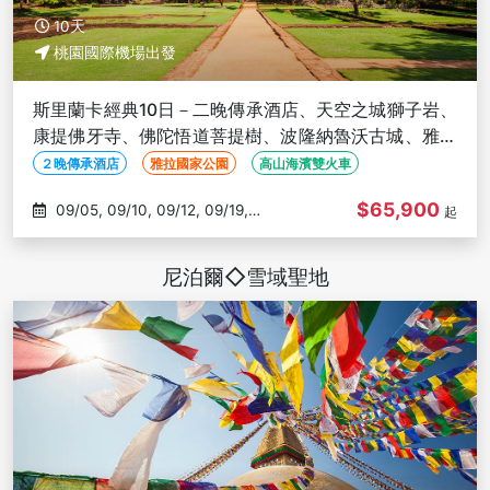
10天
桃園國際機場出發
斯里蘭卡經典10日－二晚傳承酒店、天空之城獅子岩、
康提佛牙寺、佛陀悟道菩提樹、波隆納魯沃古城、雅拉
國家公園
２晚傳承酒店
雅拉國家公園
高山海濱雙火車
$65,900
09/05, 09/10, 09/12, 09/19,
起
09/26
尼泊爾◇雪域聖地