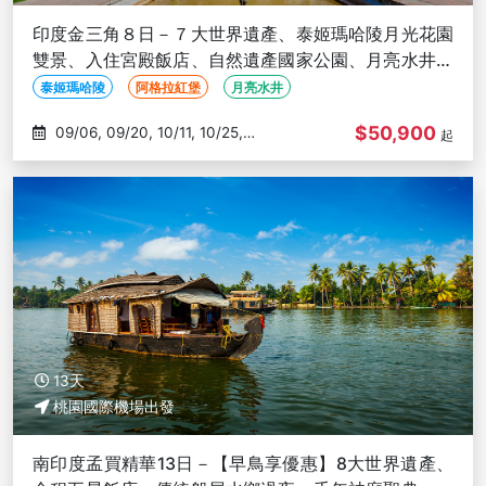
印度金三角８日－７大世界遺產、泰姬瑪哈陵月光花園
雙景、入住宮殿飯店、自然遺產國家公園、月亮水井、
粉紅城市琥珀堡
泰姬瑪哈陵
阿格拉紅堡
月亮水井
$50,900
09/06, 09/20, 10/11, 10/25,
起
11/08
13天
桃園國際機場出發
南印度孟買精華13日－【早鳥享優惠】8大世界遺產、