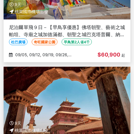
9天
桃園國際機場出發
尼泊爾單飛９日－【早鳥享優惠】佛塔朝聖、藝術之城
帕坦、寺廟之城加德滿都、朝聖之城巴克塔普爾、納加
闊特日出、奇旺國家公園
杜巴廣場
奇旺國家公園
早鳥第2人省4千
$60,900
09/05, 09/12, 09/19, 09/26,
起
10/03
9天
桃園國際機場出發