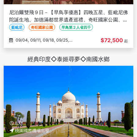
尼泊爾雙飛９日－【早鳥享優惠】四晚五星、藍毗尼佛
陀誕生地、加德滿都世界遺產巡禮、奇旺國家公園、小
瑞士波卡拉、納加闊特日出
藍毗尼
奇旺國家公園
早鳥第２人省四千
$72,500
09/04, 09/11, 09/18, 09/25,
起
10/02
經典印度◇泰姬尋夢◇南國水鄉
8天
桃園國際機場出發