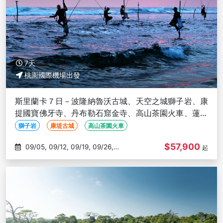
7天
桃園國際機場出發
斯里蘭卡７日－波隆納魯沃古城、天空之城獅子岩、康
提國寶佛牙寺、丹布勒石窟金寺、高山茶園火車、蓮花
塔旋轉餐廳
獅子岩
康堤古城
高山茶園火車
$57,900
09/05, 09/12, 09/19, 09/26,
起
10/03