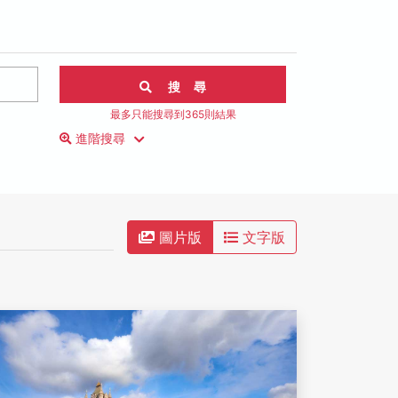
搜 尋
最多只能搜尋到365則結果
進階搜尋
圖片版
文字版