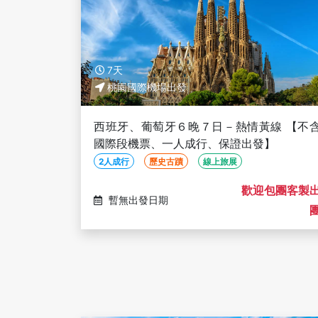
7天
桃園國際機場出發
西班牙、葡萄牙６晚７日－熱情黃線 【不
國際段機票、一人成行、保證出發】
2人成行
歷史古蹟
線上旅展
歡迎包團客製
暫無出發日期