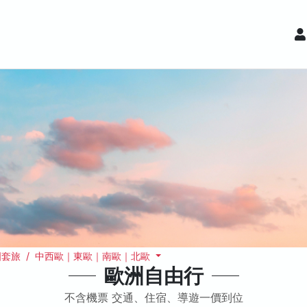
套旅 / 中西歐｜東歐｜南歐｜北歐
歐洲自由行
不含機票 交通、住宿、導遊一價到位