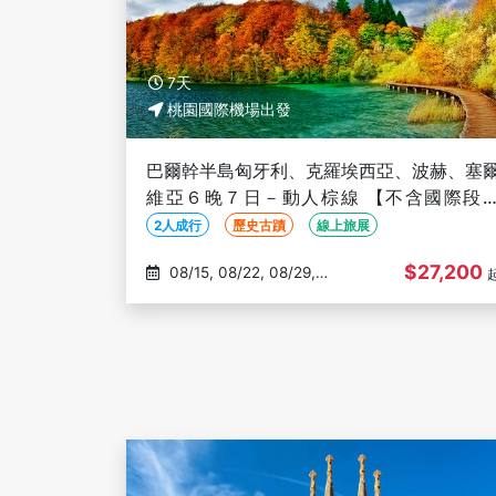
7天
桃園國際機場出發
巴爾幹半島匈牙利、克羅埃西亞、波赫、塞
維亞６晚７日－動人棕線 【不含國際段
票、一人成行、保證出發】
2人成行
歷史古蹟
線上旅展
$27,200
08/15, 08/22, 08/29,
09/05, 09/12