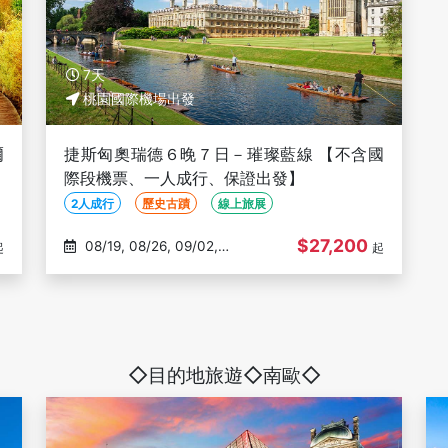
7天
桃園國際機場出發
爾
捷斯匈奧瑞德６晚７日－璀璨藍線 【不含國
機
際段機票、一人成行、保證出發】
2人成行
歷史古蹟
線上旅展
$27,200
08/19, 08/26, 09/02,
起
起
09/09, 09/16
◇目的地旅遊◇南歐◇