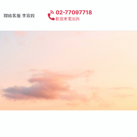
02-77097718
聯絡客服 李宸銨
歡迎來電洽詢