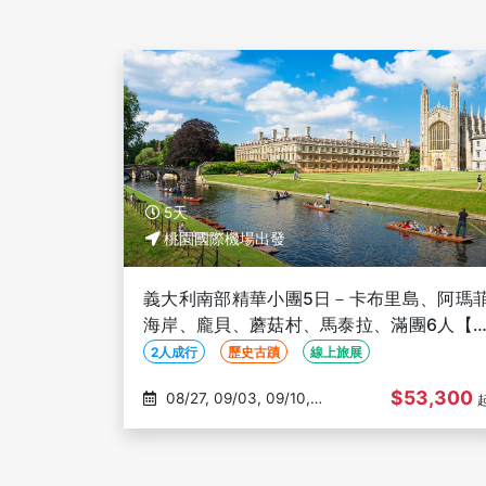
5天
桃園國際機場出發
義大利南部精華小團5日－卡布里島、阿瑪
海岸、龐貝、蘑菇村、馬泰拉、滿團6人【
含國際段機票、一人成行、保證出發】
2人成行
歷史古蹟
線上旅展
$53,300
08/27, 09/03, 09/10,
09/17, 09/24