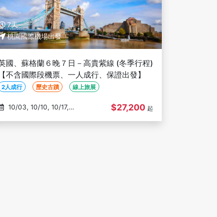
7天
桃園國際機場出發
英國、蘇格蘭６晚７日－高貴紫線 (冬季行程)
【不含國際段機票、一人成行、保證出發】
2人成行
歷史古蹟
線上旅展
$27,200
10/03, 10/10, 10/17,
起
10/24, 10/31