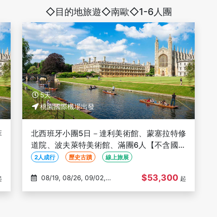
◇目的地旅遊◇南歐◇1-6人團
5天
桃園國際機場出發
菲
北西班牙小團5日－達利美術館、蒙塞拉特修
不
道院、波夫萊特美術館、滿團6人【不含國際
段機票、一人成行、保證出發】
2人成行
歷史古蹟
線上旅展
$53,300
08/19, 08/26, 09/02,
起
起
09/09, 09/16