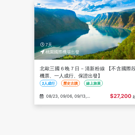
7天
桃園國際機場出發
北歐三國６晚７日－清新粉線 【不含國際
機票、一人成行、保證出發】
2人成行
歷史古蹟
線上旅展
$27,200
08/23, 09/06, 09/13,
09/20, 09/27