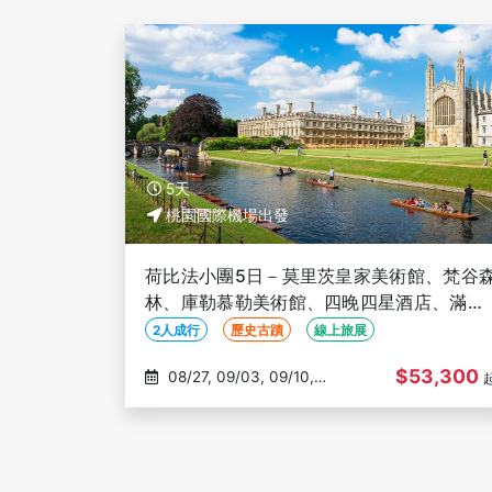
5天
桃園國際機場出發
荷比法小團5日－莫里茨皇家美術館、梵谷
林、庫勒慕勒美術館、四晚四星酒店、滿團
人【不含國際段機票、一人成行、保證出發
2人成行
歷史古蹟
線上旅展
$53,300
08/27, 09/03, 09/10,
09/17, 09/24