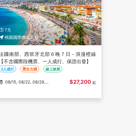
7天
桃園國際機場出發
法國南部、西班牙北部６晚７日－浪漫橙線
【不含國際段機票、一人成行、保證出發】
2人成行
歷史古蹟
線上旅展
$27,200
08/15, 08/22, 08/29,
起
09/05, 09/12