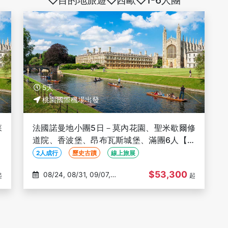
◇目的地旅遊◇西歐◇1-6人團
5天
桃園國際機場出發
森
法國諾曼地小團5日－莫內花園、聖米歇爾修
6
道院、香波堡、昂布瓦斯城堡、滿團6人【不
】
含國際段機票、一人成行、保證出發】
2人成行
歷史古蹟
線上旅展
$53,300
08/24, 08/31, 09/07,
起
起
09/14, 09/21