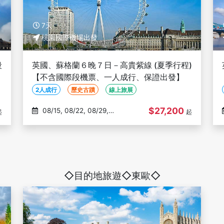
7天
桃園國際機場出發
段
英國、蘇格蘭６晚７日－高貴紫線 (夏季行程)
【不含國際段機票、一人成行、保證出發】
2人成行
歷史古蹟
線上旅展
$27,200
08/15, 08/22, 08/29,
起
起
09/05, 09/12
◇目的地旅遊◇東歐◇