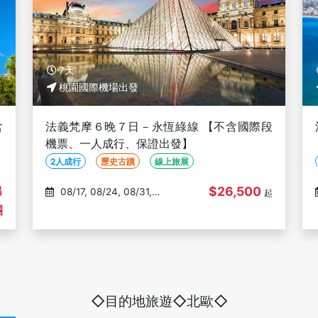
7天
桃園國際機場出發
含
法義梵摩６晚７日－永恆綠線 【不含國際段
機票、一人成行、保證出發】
2人成行
歷史古蹟
線上旅展
出
$26,500
08/17, 08/24, 08/31,
起
09/07, 09/14
團
◇目的地旅遊◇北歐◇