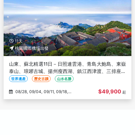
11天
桃園國際機場出發
山東、蘇北精選11日－日照連雲港、青島大鮑島、東嶽
泰山、琅琊古城、揚州瘦西湖、鎮江西津渡、三排座椅
(文化參訪)
世界遺產
歷史古蹟
山水名勝
$49,900
08/28, 09/04, 09/11, 09/18,
起
09/25