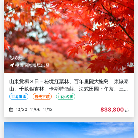
8天
桃園國際機場出發
山東賞楓８日－秘境紅葉林、百年里院大鮑島、東嶽泰
山、千畝銀杏林、卡斯特酒莊、法式田園下午茶、三排
座巴士(文化參訪)
世界遺產
歷史古蹟
山水名勝
$38,800
10/30, 11/06, 11/13
起