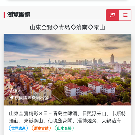
瀏覽團體
山東全覽◇青島◇濟南◇泰山
8天
桃園國際機場出發
山東全覽精彩８日－青島生啤酒、日照浮來山、卡斯特
酒莊、東嶽泰山、仙境蓬萊閣、淄博燒烤、大鍋蒸海鮮
(文化參訪)
世界遺產
歷史古蹟
山水名勝