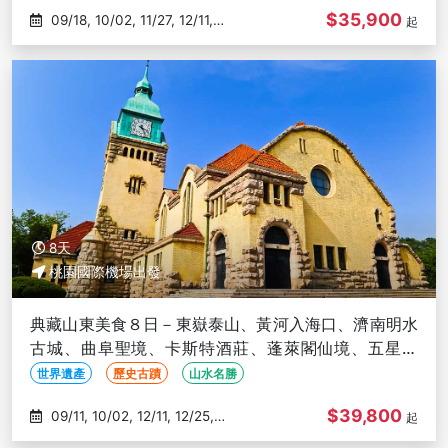
$35,900
09/18, 10/02, 11/27, 12/11,
起
12/25
8天
桃園國際機場出發
典藏山東美食８日－東嶽泰山、黃河入海口、濟南明水
古城、曲阜聖境、卡斯特酒莊、蓬萊閣仙境、五星酒
店、三排座巴士(文化參訪)
世界遺產
歷史古蹟
山水名勝
$39,800
09/11, 10/02, 12/11, 12/25,
起
01/08