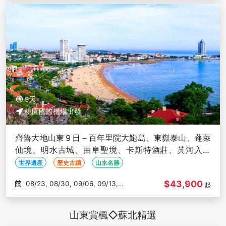
9天
桃園國際機場出發
齊魯大地山東９日－百年里院大鮑島、東嶽泰山、蓬萊
仙境、明水古城、曲阜聖境、卡斯特酒莊、黃河入海
口、三排座巴士(文化參訪)
世界遺產
歷史古蹟
山水名勝
$43,900
08/23, 08/30, 09/06, 09/13,
起
11/01
山東賞楓◇蘇北精選