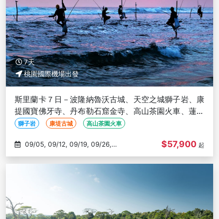
7天
桃園國際機場出發
斯里蘭卡７日－波隆納魯沃古城、天空之城獅子岩、康
提國寶佛牙寺、丹布勒石窟金寺、高山茶園火車、蓮花
塔旋轉餐廳
獅子岩
康堤古城
高山茶園火車
$57,900
09/05, 09/12, 09/19, 09/26,
起
10/03