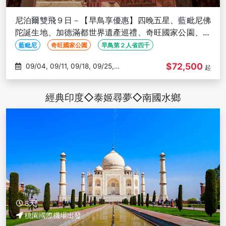
尼泊爾雙飛９日－【早鳥享優惠】四晚五星、藍毗尼佛
陀誕生地、加德滿都世界遺產巡禮、奇旺國家公園、小
瑞士波卡拉、納加闊特日出
藍毗尼
奇旺國家公園
早鳥第２人省四千
$72,500
09/04, 09/11, 09/18, 09/25,
起
10/02
經典印度◇泰姬尋夢◇南國水鄉
8天
桃園國際機場出發