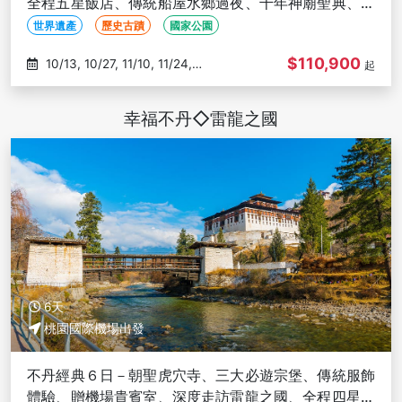
全程五星飯店、傳統船屋水鄉過夜、千年神廟聖典、喀
拉拉香料之旅
世界遺產
歷史古蹟
國家公園
$110,900
10/13, 10/27, 11/10, 11/24,
起
12/08
幸福不丹◇雷龍之國
6天
桃園國際機場出發
不丹經典６日－朝聖虎穴寺、三大必遊宗堡、傳統服飾
體驗、贈機場貴賓室、深度走訪雷龍之國、全程四星酒