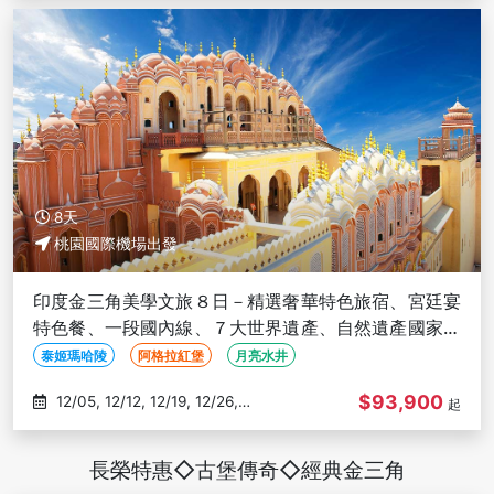
8天
桃園國際機場出發
印度金三角美學文旅８日－精選奢華特色旅宿、宮廷宴
特色餐、一段國內線、７大世界遺產、自然遺產國家公
園、長榮直飛
泰姬瑪哈陵
阿格拉紅堡
月亮水井
$93,900
12/05, 12/12, 12/19, 12/26,
起
01/02
長榮特惠◇古堡傳奇◇經典金三角