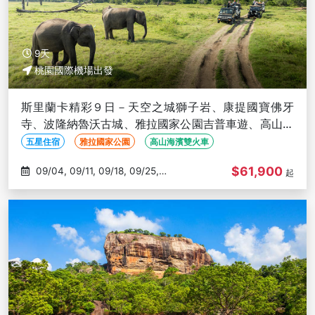
9天
桃園國際機場出發
斯里蘭卡精彩９日－天空之城獅子岩、康提國寶佛牙
寺、波隆納魯沃古城、雅拉國家公園吉普車遊、高山海
濱雙火車
五星住宿
雅拉國家公園
高山海濱雙火車
$61,900
09/04, 09/11, 09/18, 09/25,
起
10/02