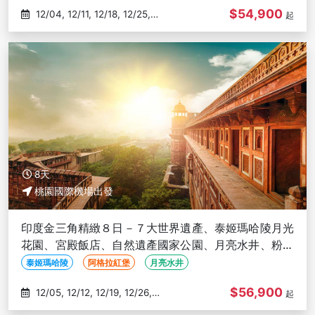
$54,900
12/04, 12/11, 12/18, 12/25,
起
01/01
8天
桃園國際機場出發
印度金三角精緻８日－７大世界遺產、泰姬瑪哈陵月光
花園、宮殿飯店、自然遺產國家公園、月亮水井、粉紅
城市琥珀堡、長榮直飛
泰姬瑪哈陵
阿格拉紅堡
月亮水井
$56,900
12/05, 12/12, 12/19, 12/26,
起
01/02