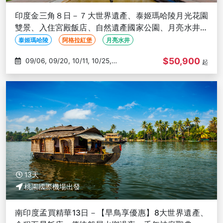
印度金三角８日－７大世界遺產、泰姬瑪哈陵月光花園
雙景、入住宮殿飯店、自然遺產國家公園、月亮水井、
粉紅城市琥珀堡
泰姬瑪哈陵
阿格拉紅堡
月亮水井
$50,900
09/06, 09/20, 10/11, 10/25,
起
11/08
13天
桃園國際機場出發
南印度孟買精華13日－【早鳥享優惠】8大世界遺產、