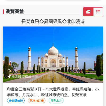
瀏覽團體
長榮直飛◇異國采風◇北印漫遊
8天
桃園國際機場出發
印度金三角精彩８日－５大世界遺產、泰姬瑪哈陵、小
泰姬陵、月亮水井、粉紅城市琥珀堡、長榮直飛
泰姬瑪哈陵
阿格拉紅堡
月亮水井