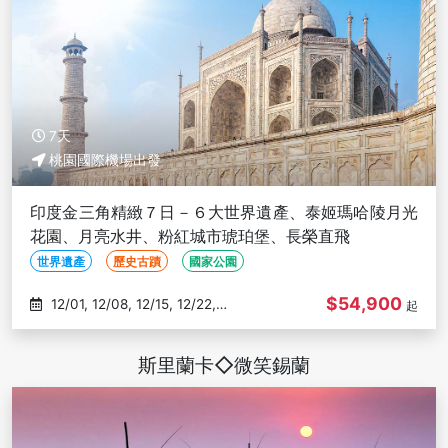
7天
桃園國際機場出發
印度金三角精緻７日－６大世界遺產、泰姬瑪哈陵月光
花園、月亮水井、粉紅城市琥珀堡、長榮直飛
世界遺產
歷史古蹟
國家公園
$54,900
12/01, 12/08, 12/15, 12/22,
起
12/29
斯里蘭卡◇微笑錫蘭