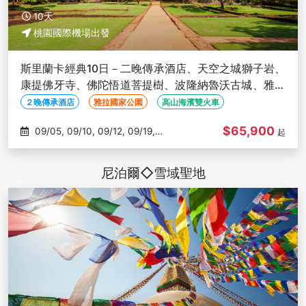
10天
桃園國際機場出發
斯里蘭卡經典10日－二晚傳承酒店、天空之城獅子岩、
康提佛牙寺、佛陀悟道菩提樹、波隆納魯沃古城、雅拉
國家公園
２晚傳承酒店
雅拉國家公園
高山海濱雙火車
$65,900
09/05, 09/10, 09/12, 09/19,
起
09/26
尼泊爾◇雪域聖地