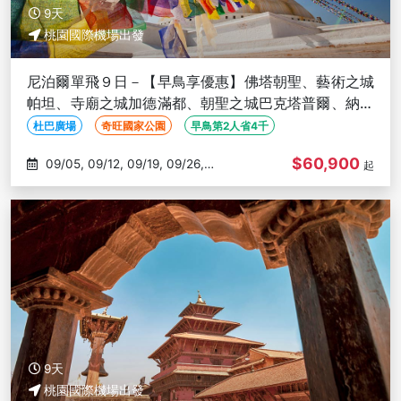
9天
桃園國際機場出發
尼泊爾單飛９日－【早鳥享優惠】佛塔朝聖、藝術之城
帕坦、寺廟之城加德滿都、朝聖之城巴克塔普爾、納加
闊特日出、奇旺國家公園
杜巴廣場
奇旺國家公園
早鳥第2人省4千
$60,900
09/05, 09/12, 09/19, 09/26,
起
10/03
9天
桃園國際機場出發