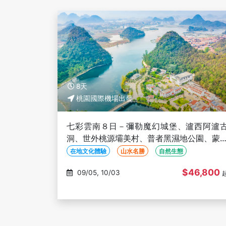
8天
桃園國際機場出發
七彩雲南８日－彌勒魔幻城堡、瀘西阿瀘
洞、世外桃源壩美村、普者黑濕地公園、蒙
最美先峰書店(文化參訪)
在地文化體驗
山水名勝
自然生態
$46,800
09/05, 10/03