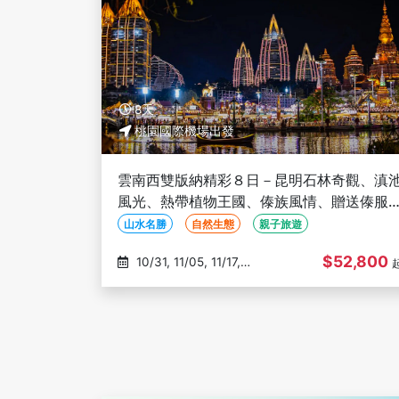
8天
桃園國際機場出發
雲南西雙版納精彩８日－昆明石林奇觀、滇
風光、熱帶植物王國、傣族風情、贈送傣服
拍、版納之傣魅秀 (文化參訪)
山水名勝
自然生態
親子旅遊
$52,800
10/31, 11/05, 11/17,
11/28, 12/05