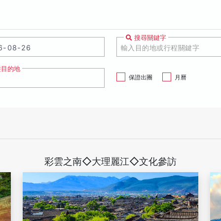
搜尋關鍵字
遊目的地
保證出團
月曆
彩雲之南◇大理麗江◇文化參訪