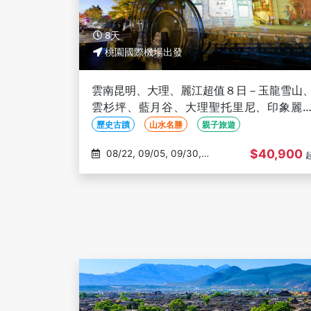
8天
桃園國際機場出發
雲南昆明、大理、麗江超值８日－玉龍雪山
雲杉坪、藍月谷、大理聖托里尼、印象麗
秀、篝火晚會、三排椅(文化參訪)
歷史古蹟
山水名勝
親子旅遊
$40,900
08/22, 09/05, 09/30,
10/03, 10/17