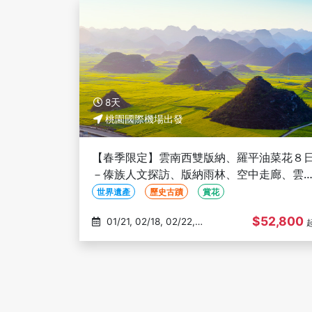
8天
桃園國際機場出發
【春季限定】雲南西雙版納、羅平油菜花８
－傣族人文探訪、版納雨林、空中走廊、雲
印象、高鐵+飛機、三排椅(文化參訪)
世界遺產
歷史古蹟
賞花
$52,800
01/21, 02/18, 02/22,
02/25, 02/28