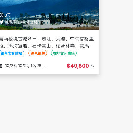
8天
桃園國際機場出發
雲南秘境古城８日－麗江、大理、中甸香格里
拉、洱海遊船、石卡雪山、松贊林寺、茶馬古
道騎馬、三排座椅、雙高鐵（文化參訪）
部落文化體驗
綠色旅遊
在地文化體驗
$49,800
10/26, 10/27, 10/28,
起
10/30, 10/31