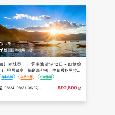
12天
桃園國際機場出發
四川稻城亞丁、雲南瀘沽湖12日－四姑娘
山、甲居藏寨、攝影新都橋、中甸香格里拉、
東方女兒國、雅西高速、三排椅(文化參訪)
山水名勝
自然生態
必遊推薦
$92,800
08/24, 08/31, 09/07,
起
09/21