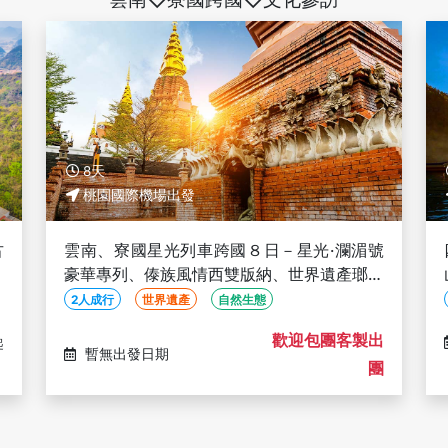
8天
桃園國際機場出發
古
雲南、寮國星光列車跨國８日－星光·瀾湄號
自
豪華專列、傣族風情西雙版納、世界遺產瑯勃
拉邦〔2人成行〕
2人成行
世界遺產
自然生態
歡迎包團客製出
起
暫無出發日期
團