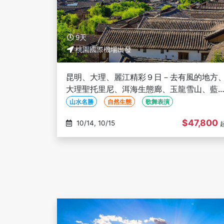
9天
桃園國際機場出發
昆明、大理、麗江精彩９日－去有風的地方
大理聖托里尼、洱海生態廊、玉龍雪山、藍
谷、印象麗江秀、三排座椅(文化參訪)
山水名勝
自然生態
歌舞表演
$47,800
10/14, 10/15