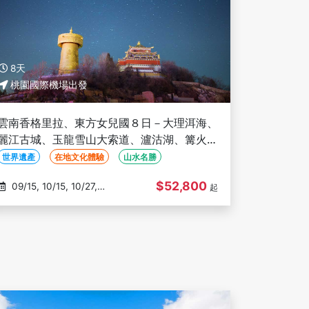
8天
桃園國際機場出發
雲南香格里拉、東方女兒國８日－大理洱海、
麗江古城、玉龍雪山大索道、瀘沽湖、篝火晚
會、印象麗江秀、三排座椅 (文化參訪)
世界遺產
在地文化體驗
山水名勝
$52,800
09/15, 10/15, 10/27,
起
10/31, 11/02