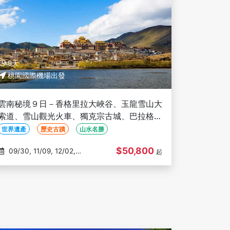
9天
桃園國際機場出發
雲南秘境９日－香格里拉大峽谷、玉龍雪山大
索道、雪山觀光火車、獨克宗古城、巴拉格宗
景區、印象麗江秀、三排椅(文化參訪)
世界遺產
歷史古蹟
山水名勝
$50,800
09/30, 11/09, 12/02,
起
12/07, 01/18