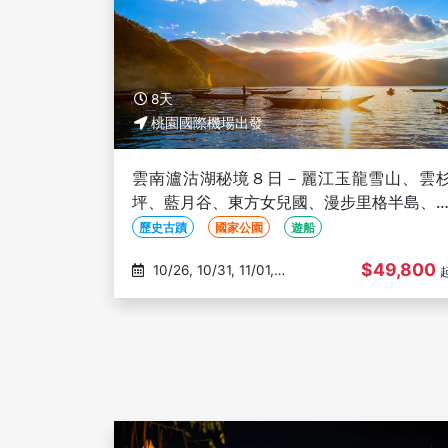
8天
桃園國際機場出發
雲南瀘沽湖秘境８日－麗江玉龍雪山、雲
坪、藍月谷、東方女兒國、漫步里格半島、
梭島龍宮、印象麗江秀、三排椅(文化參訪)
歷史古蹟
國家公園
遊船
$49,800
10/26, 10/31, 11/01,
11/04, 11/14