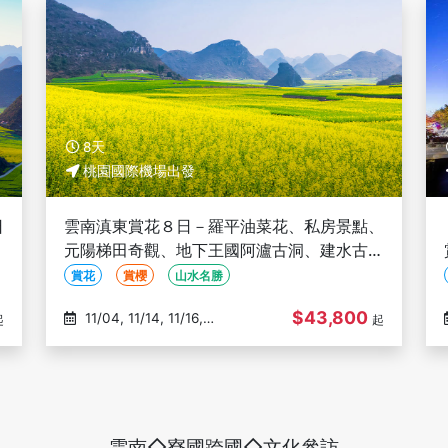
8天
桃園國際機場出發
日
雲南滇東賞花８日－羅平油菜花、私房景點、
南
元陽梯田奇觀、地下王國阿瀘古洞、建水古城
風情、三排椅(文化參訪)
賞花
賞櫻
山水名勝
$43,800
11/04, 11/14, 11/16,
起
起
11/27, 12/05
雲南◇寮國跨國◇文化參訪