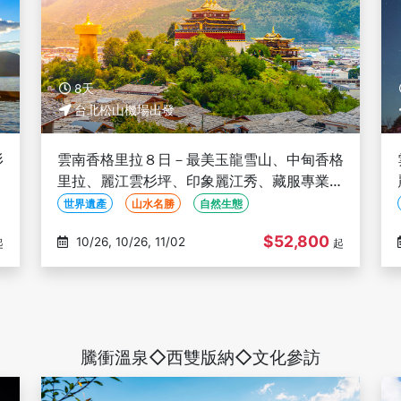
8天
台北松山機場出發
杉
雲南香格里拉８日－最美玉龍雪山、中甸香格
金
里拉、麗江雲杉坪、印象麗江秀、藏服專業旅
拍、三排椅(文化參訪)
世界遺產
山水名勝
自然生態
$52,800
10/26, 10/26, 11/02
起
起
騰衝溫泉◇西雙版納◇文化參訪