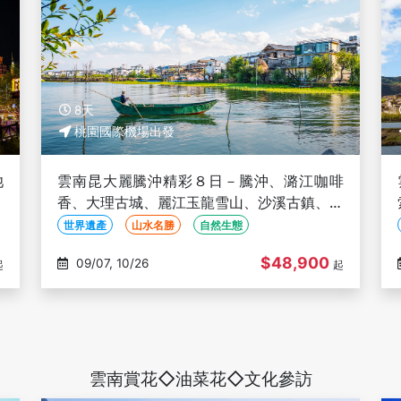
8天
桃園國際機場出發
池
雲南昆大麗騰沖精彩８日－騰沖、潞江咖啡
旅
香、大理古城、麗江玉龍雪山、沙溪古鎮、印
象麗江秀、藍月谷、三排座椅(文化參訪)
世界遺產
山水名勝
自然生態
$48,900
09/07, 10/26
起
起
雲南賞花◇油菜花◇文化參訪