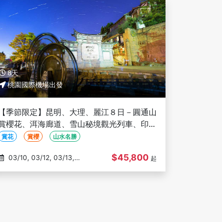
8天
桃園國際機場出發
【季節限定】昆明、大理、麗江８日－圓通山
賞櫻花、洱海廊道、雪山秘境觀光列車、印象
麗江、篝火晚會、三排椅(文化參訪)
賞花
賞櫻
山水名勝
$45,800
03/10, 03/12, 03/13,
起
03/17, 03/20