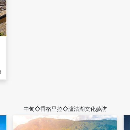
、
月
起
中甸◇香格里拉◇瀘沽湖文化參訪