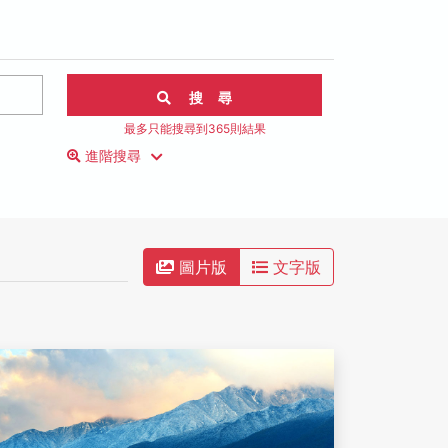
搜 尋
最多只能搜尋到365則結果
進階搜尋
圖片版
文字版