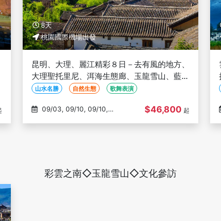
8天
桃園國際機場出發
、
昆明、大理、麗江精彩８日－去有風的地方、
江
大理聖托里尼、洱海生態廊、玉龍雪山、藍月
谷、印象麗江秀、三排座椅(文化參訪)
山水名勝
自然生態
歌舞表演
$46,800
09/03, 09/10, 09/10,
起
起
10/13, 10/16
彩雲之南◇玉龍雪山◇文化參訪