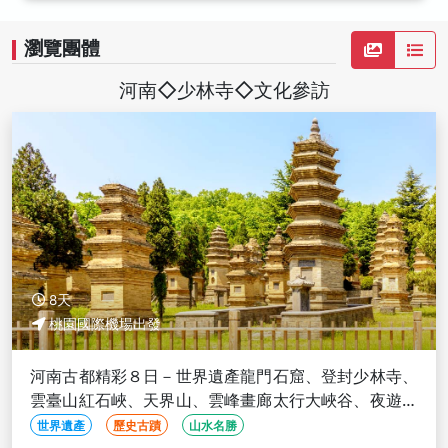
瀏覽團體
河南◇少林寺◇文化參訪
8天
桃園國際機場出發
河南古都精彩８日－世界遺產龍門石窟、登封少林寺、
雲臺山紅石峽、天界山、雲峰畫廊太行大峽谷、夜遊鼓
樓夜市(文化參訪)
世界遺產
歷史古蹟
山水名勝