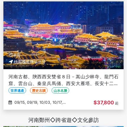
8天
桃園國際機場出發
河南古都、陝西西安雙省８日－嵩山少林寺、龍門石
窟、雲台山、秦皇兵馬俑、西安大雁塔、長安十二時
辰、三排座椅(文化參訪)
世界遺產
歷史古蹟
山水名勝
$37,800
09/15, 09/19, 10/03, 10/17,
起
11/07
河南鄭州◇跨省遊◇文化參訪