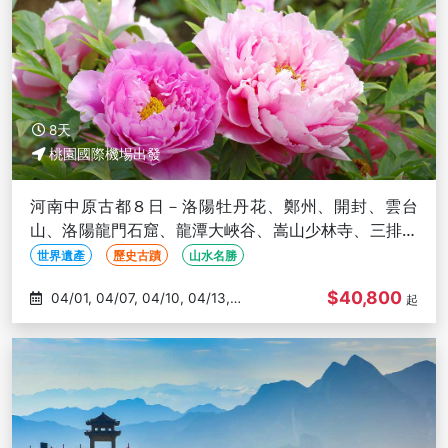
8天
桃園國際機場出發
河南中原古都８日－洛陽牡丹花、鄭州、開封、雲台
山、洛陽龍門石窟、龍潭大峽谷、嵩山少林寺、三排座
椅 (文化參訪)
世界遺產
歷史古蹟
山水名勝
$40,800
04/01, 04/07, 04/10, 04/13,
起
04/16