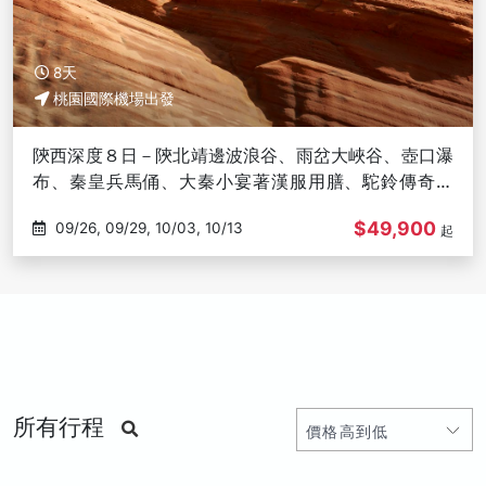
8天
桃園國際機場出發
陝西深度８日－陝北靖邊波浪谷、雨岔大峽谷、壺口瀑
布、秦皇兵馬俑、大秦小宴著漢服用膳、駝鈴傳奇秀
(文化參訪)
$49,900
09/26, 09/29, 10/03, 10/13
起
所有行程