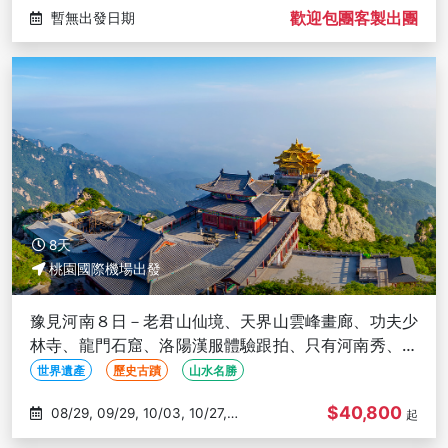
歡迎包團客製出團
暫無出發日期
8天
桃園國際機場出發
豫見河南８日－老君山仙境、天界山雲峰畫廊、功夫少
林寺、龍門石窟、洛陽漢服體驗跟拍、只有河南秀、三
排座椅(文化參訪)
世界遺產
歷史古蹟
山水名勝
$40,800
08/29, 09/29, 10/03, 10/27,
起
10/31