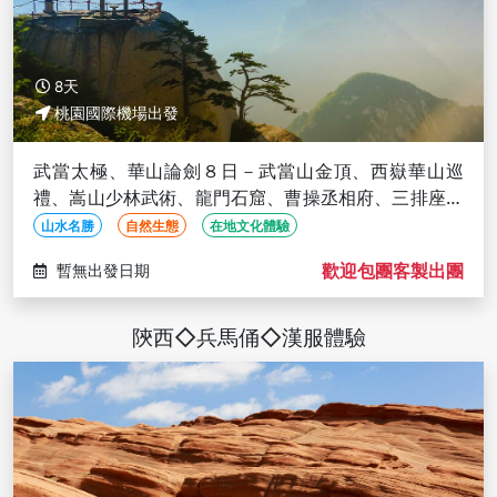
8天
桃園國際機場出發
武當太極、華山論劍８日－武當山金頂、西嶽華山巡
禮、嵩山少林武術、龍門石窟、曹操丞相府、三排座巴
士(文化參訪)
山水名勝
自然生態
在地文化體驗
歡迎包團客製出團
暫無出發日期
陝西◇兵馬俑◇漢服體驗