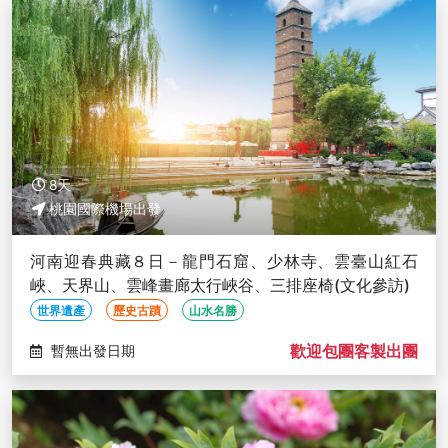
8天
桃園國際機場出發
河南迎春典藏８日－龍門石窟、少林寺、雲臺山紅石
峽、天界山、雲峰畫廊太行峽谷、三排座椅(文化參訪)
世界遺產
歷史古蹟
山水名勝
歡迎包團客製出團
暫無出發日期