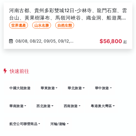
河南古都、貴州多彩雙城12日-少林寺、龍門石窟、雲
台山、黃果樹瀑布、馬嶺河峽谷、織金洞、船遊萬峰
湖、三排椅(文化參訪)
世界遺產
山水名勝
自然生態
$56,800
08/08, 08/22, 09/05, 09/12,
起
10/10, 10/24, 11/07, 11/14, 12/05,
12/19
快速前往
中國大陸旅遊
華東旅遊
華北旅遊
華中旅遊
華南旅遊
西北旅遊
西南旅遊
粵港澳大灣區
航空公司聯營商品
河輪/遊輪