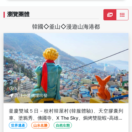
瀏覽團體
韓國◇釜山◇漫遊山海港都
5天
高雄小港機場出發
釜慶雙城５日－校村韓屋村(韓服體驗)、天空膠囊列
車、塗鴉秀、佛國寺、X The Sky、焗烤雙龍蝦-高雄出
發
世界遺產
山水名勝
自然生態