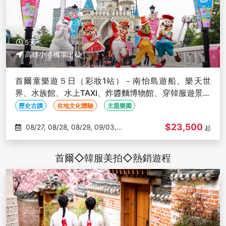
5天
高雄小港機場出發
首爾童樂遊５日（彩妝1站）－南怡島遊船、樂天世
界、水族館、水上TAXI、炸醬麵博物館、穿韓服遊景福
宮、明洞-高雄出發
歷史古蹟
在地文化體驗
主題樂園
$23,500
08/27, 08/28, 08/29, 09/03,
起
09/04
首爾◇韓服美拍◇熱銷遊程