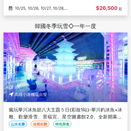
$26,500
10/25, 10/26, 10/27, 10/28,
起
10/29
韓國冬季玩雪◇一年一度
5天
高雄小港機場出發
瘋玩華川冰魚節八大主題５日(彩妝1站)-華川釣冰魚+冰
雕、歡樂滑雪、景褔宮、星空圖書館2.0、全新開幕汗
蒸幕-高雄出發
山水名勝
自然生態
特色美食