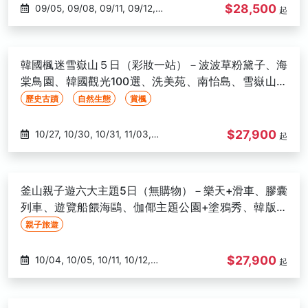
$28,500
09/05, 09/08, 09/11, 09/12,
起
09/15, 09/18, 09/19, 09/22,
10/13, 10/17, 10/18, 10/20, 10/25,
10/30
韓國楓迷雪嶽山５日（彩妝一站）－波波草粉黛子、海
棠鳥園、韓國觀光100選、洗美苑、南怡島、雪嶽山、
銀杏大道-高雄出發
歷史古蹟
自然生態
賞楓
$27,900
10/27, 10/30, 10/31, 11/03,
起
11/07, 11/10
釜山親子遊六大主題5日（無購物）－樂天+滑車、膠囊
列車、遊覽船餵海鷗、伽倻主題公園+塗鴉秀、韓版侏
羅紀-高雄出發
親子旅遊
$27,900
10/04, 10/05, 10/11, 10/12,
起
10/16, 10/17, 10/21, 10/26, 11/05,
11/13, 11/15, 11/16, 11/19, 11/20,