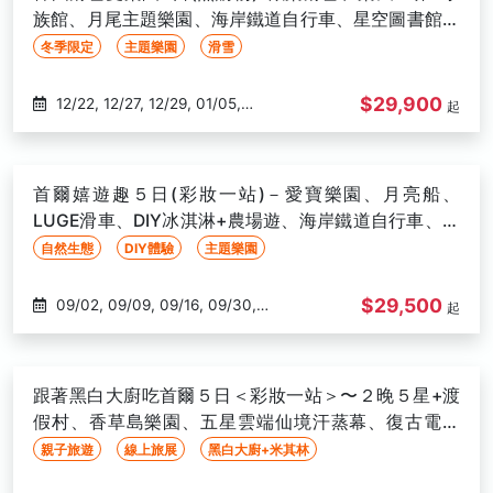
10/27, 11/03, 11/07, 11/10, 11/10,
族館、月尾主題樂園、海岸鐵道自行車、星空圖書館、
11/13, 11/14, 11/17, 11/20, 11/21,
恩平韓屋村-高雄出發
冬季限定
主題樂園
滑雪
11/24, 11/27, 11/28, 12/01, 12/04,
12/05, 12/08, 12/11, 12/12, 12/15,
$29,900
12/22, 12/27, 12/29, 01/05,
起
12/18, 12/19, 12/22, 12/26, 12/29
01/09, 01/12, 01/15, 02/16, 02/19
首爾嬉遊趣５日(彩妝一站)－愛寶樂園、月亮船、
LUGE滑車、DIY冰淇淋+農場遊、海岸鐵道自行車、水
上TAXI-高雄出發
自然生態
DIY體驗
主題樂園
$29,500
09/02, 09/09, 09/16, 09/30,
起
10/14, 10/21, 10/28
跟著黑白大廚吃首爾５日＜彩妝一站＞〜２晚５星+渡
假村、香草島樂園、五星雲端仙境汗蒸幕、復古電動
車、米其林饗宴-高雄出發
親子旅遊
線上旅展
黑白大廚+米其林