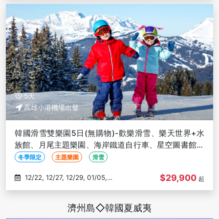
5天
高雄小港機場出發
韓國滑雪雙樂園5日(無購物)-歡樂滑雪、樂天世界+水
族館、月尾主題樂園、海岸鐵道自行車、星空圖書館、
恩平韓屋村-高雄出發
冬季限定
主題樂園
滑雪
$29,900
12/22, 12/27, 12/29, 01/05,
起
01/09
濟州島◇韓國夏威夷