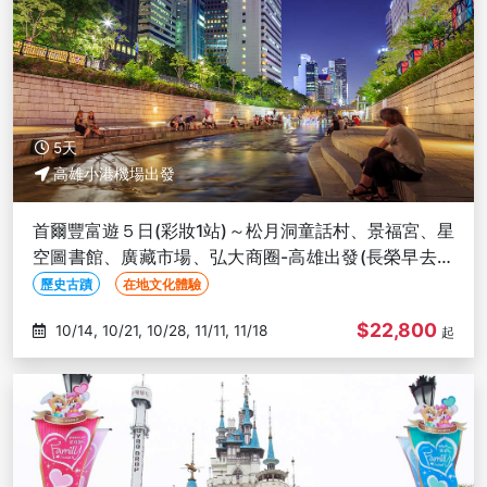
5天
高雄小港機場出發
首爾豐富遊５日(彩妝1站)～松月洞童話村、景福宮、星
空圖書館、廣藏市場、弘大商圈-高雄出發(長榮早去晚
回)
歷史古蹟
在地文化體驗
$22,800
10/14, 10/21, 10/28, 11/11, 11/18
起