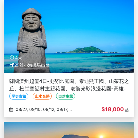
4天
高雄小港機場出發
韓國濟州超值4日-史努比庭園、泰迪熊王國、山茶花之
丘、松堂童話村主題花園、老衡光影浪漫花園-高雄出
發
歷史古蹟
山水名勝
自然生態
$18,000
08/27, 09/10, 09/12, 09/17,
起
09/19