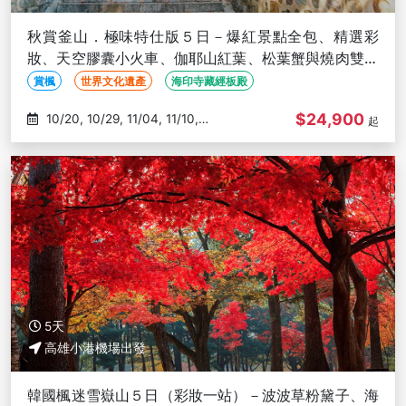
秋賞釜山．極味特仕版５日－爆紅景點全包、精選彩
妝、天空膠囊小火車、伽耶山紅葉、松葉蟹與燒肉雙重
奏－高雄出發
賞楓
世界文化遺產
海印寺藏經板殿
$24,900
10/20, 10/29, 11/04, 11/10,
起
11/17
5天
高雄小港機場出發
韓國楓迷雪嶽山５日（彩妝一站）－波波草粉黛子、海