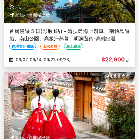
5天
高雄小港機場出發
首爾漫遊５日(彩妝1站)－濟扶島海上纜車、南怡島遊
船、南山公園、高級汗蒸幕、明洞逛街-高雄出發
在地文化體驗
山水名勝
海上纜車
$22,900
09/07, 09/14, 09/21, 09/28,
起
10/05
5天
高雄小港機場出發