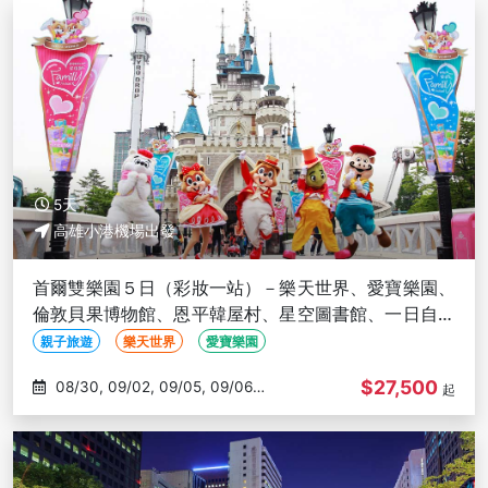
5天
高雄小港機場出發
首爾雙樂園５日（彩妝一站）－樂天世界、愛寶樂園、
倫敦貝果博物館、恩平韓屋村、星空圖書館、一日自由
活動、兩晚明洞－高雄出發
親子旅遊
樂天世界
愛寶樂園
$27,500
08/30, 09/02, 09/05, 09/06,
起
09/08