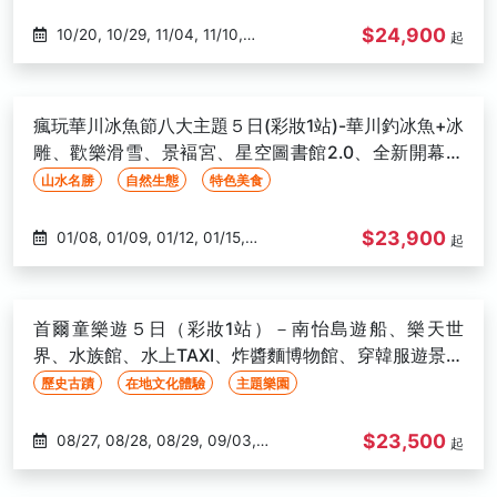
$24,900
10/20, 10/29, 11/04, 11/10,
起
11/17, 11/20
瘋玩華川冰魚節八大主題５日(彩妝1站)-華川釣冰魚+冰
雕、歡樂滑雪、景褔宮、星空圖書館2.0、全新開幕汗
蒸幕-高雄出發
山水名勝
自然生態
特色美食
$23,900
01/08, 01/09, 01/12, 01/15,
起
01/16, 01/19, 01/22, 01/23, 01/26,
01/29, 01/30
首爾童樂遊５日（彩妝1站）－南怡島遊船、樂天世
界、水族館、水上TAXI、炸醬麵博物館、穿韓服遊景福
宮、明洞-高雄出發
歷史古蹟
在地文化體驗
主題樂園
$23,500
08/27, 08/28, 08/29, 09/03,
起
09/04, 09/05, 09/10, 09/11,
09/12, 09/17, 09/18, 09/19, 09/26,