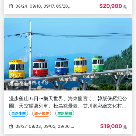
$20,900
08/24, 09/10, 09/17, 09/20,
起
09/21
5天
高雄小港機場出發
漫步釜山５日〜樂天世界、海東龍宮寺、韓版侏羅紀公
園、天空膠囊列車、松島觀景臺、甘川洞彩繪文化村、
穿韓服體驗-高雄出發
自然生態
親子旅遊
主題樂園
$19,000
08/27, 09/03, 09/05, 09/06,
起
09/08