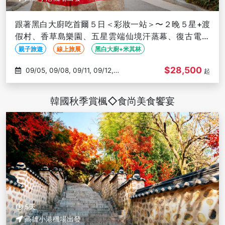
跟著黑白大廚吃首爾５日＜彩妝一站＞〜２晚５星+渡
假村、香草島樂園、五星雲端仙境汗蒸幕、復古電動
車、米其林饗宴-高雄出發
親子旅遊
線上旅展
黑白大廚+米其林
$28,500
09/05, 09/08, 09/11, 09/12,
起
09/15
韓國秋季賞楓◇食尚美食饗宴
5天
高雄小港機場出發