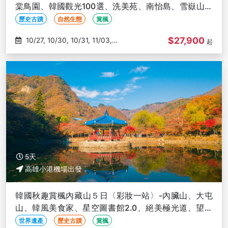
棠鳥園、韓國觀光100選、洗美苑、南怡島、雪嶽山、
銀杏大道-高雄出發
歷史古蹟
自然生態
賞楓
$27,900
10/27, 10/30, 10/31, 11/03,
起
11/07
5天
高雄小港機場出發
韓國秋趣賞楓內藏山５日〈彩妝一站〉-內臟山、大屯
山、韓風美食家、星空圖書館2.0、絕美極光道、望遠
市場-高雄出發
世界遺產
歷史古蹟
賞楓