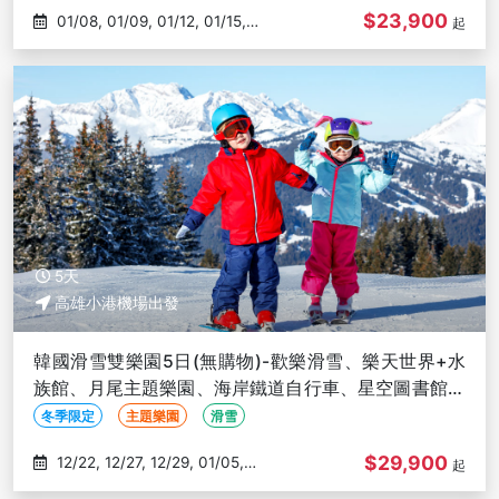
$23,900
01/08, 01/09, 01/12, 01/15,
起
01/16
5天
高雄小港機場出發
韓國滑雪雙樂園5日(無購物)-歡樂滑雪、樂天世界+水
族館、月尾主題樂園、海岸鐵道自行車、星空圖書館、
恩平韓屋村-高雄出發
冬季限定
主題樂園
滑雪
$29,900
12/22, 12/27, 12/29, 01/05,
起
01/09