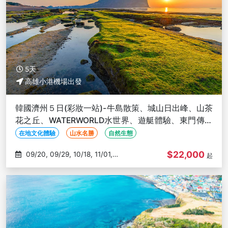
5天
高雄小港機場出發
韓國濟州５日(彩妝一站)-牛島散策、城山日出峰、山茶
花之丘、WATERWORLD水世界、遊艇體驗、東門傳統
市場-高雄出發
在地文化體驗
山水名勝
自然生態
$22,000
09/20, 09/29, 10/18, 11/01,
起
11/03