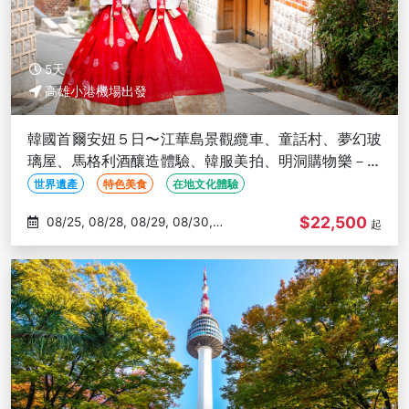
5天
高雄小港機場出發
韓國首爾安妞５日〜江華島景觀纜車、童話村、夢幻玻
璃屋、馬格利酒釀造體驗、韓服美拍、明洞購物樂－高
雄出發
世界遺產
特色美食
在地文化體驗
$22,500
08/25, 08/28, 08/29, 08/30,
起
09/01