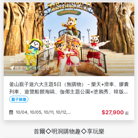
5天
桃園國際機場出發
釜山親子遊六大主題5日（無購物）－樂天+滑車、膠囊
列車、遊覽船餵海鷗、伽倻主題公園+塗鴉秀、韓版侏
羅紀-高雄出發
親子旅遊
$27,900
10/04, 10/05, 10/11, 10/12,
起
10/16
首爾◇明洞購物趣◇享玩樂