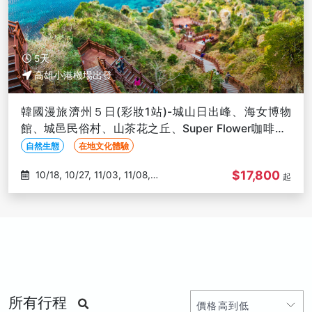
5天
高雄小港機場出發
韓國漫旅濟州５日(彩妝1站)-城山日出峰、海女博物
館、城邑民俗村、山茶花之丘、Super Flower咖啡廳-
高雄出發
自然生態
在地文化體驗
$17,800
10/18, 10/27, 11/03, 11/08,
起
11/10
所有行程