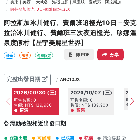
美東｜美西 ｜大峽谷｜洛磯山脈｜鳳凰城｜夏威夷｜阿拉斯加
阿拉斯加極光10日-西雅圖進出JX
阿拉斯加冰川健行、費爾班追極光10日－安克
拉治冰川健行、費爾班三次夜追極光、珍娜溫
泉度假村【星宇美麗星世界】
轉 PDF
分享
極光
溫泉
冬季限定
完整出發日期
/
ANC10JX
2026/09/30 (三)
2026/10/07 (三)
2026
可售名額: 0
可售名額: 0
可售名額
售價: NT$ 139,900
售價: NT$ 139,900
售價: N
額滿
額滿
滑動檢視相近出發日期
保證出發
可候補
已成團
額滿
請洽客服