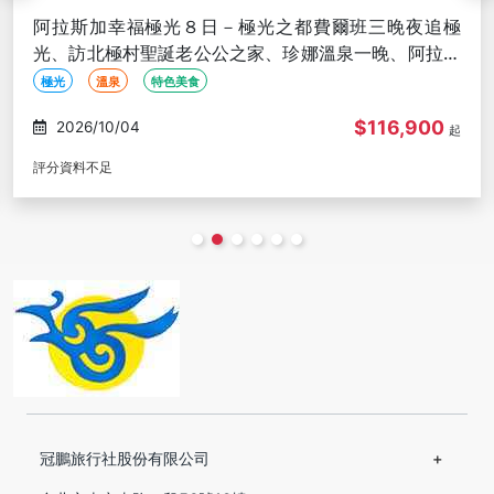
阿拉斯加幸福極光８日－極光之都費爾班三晚夜追極
光、訪北極村聖誕老公公之家、珍娜溫泉一晚、阿拉斯
加帝王蟹餐【長榮玩美加族】
極光
溫泉
特色美食
$116,900
2026/10/04
起
評分資料不足
冠鵬旅行社股份有限公司