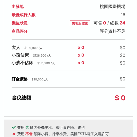
桃園國際機場
出發地
16
最低成行人數
可售
0
/ 總數
24
機位狀況
需客服確認
評分資料不足
商品評分
$0
大人
x 0
$139,900 /人
$0
小孩佔床
x 0
$136,900 /人
$0
小孩不佔床
x 0
$131,900 /人
$0
訂金價格
$30,000 /人
$ 0
含稅總額
費用
含
國內外機場稅、旅行責任險、網卡
費用
不含
領隊小費、行李小費、美國ESTA電子入境許可