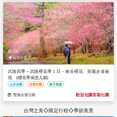
1天
台北出發
武陵四季～武陵櫻花季１日－南谷櫻花、茶園步道秘
境 (櫻花季保證入園)
山水名勝
自然生態
親子旅遊
歡迎包團客製出團
暫無出發日期
台灣之美◇限定行程◇季節美景