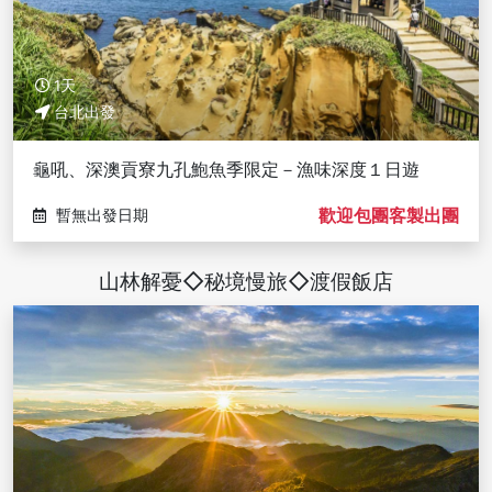
1天
台北出發
龜吼、深澳貢寮九孔鮑魚季限定－漁味深度１日遊
歡迎包團客製出團
暫無出發日期
山林解憂◇秘境慢旅◇渡假飯店