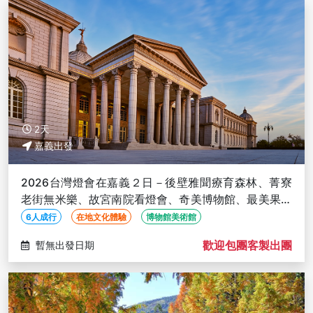
2天
嘉義出發
2026台灣燈會在嘉義２日－後壁雅聞療育森林、菁寮
老街無米樂、故宮南院看燈會、奇美博物館、最美果菜
市場【６人成行】
6人成行
在地文化體驗
博物館美術館
歡迎包團客製出團
暫無出發日期