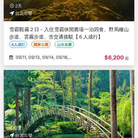
2天
台北出發
雪霸觀霧２日－入住雪霸休閒農場一泊四食、野馬瞰山
步道、雲霧步道、含交通接駁【６人成行】
6人成行
國家公園
山水名勝
$6,200
09/11, 09/13, 09/14, 09/18,
起
09/20
2天
台北出發