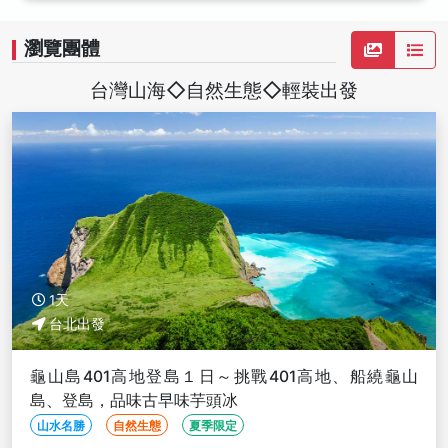
瀏覽團體
台灣山海◇自然生態◇輕裝出發
1天
台北出發
龜山島401高地登島１日～挑戰401高地、船繞龜山
島、登島，品味古早味芋頭冰
山水名勝
自然生態
夏季限定