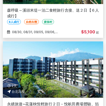
森呼吸～溪頭米堤一泊二食輕旅行含接、送２日【６人
成行】
6人成行
自然生態
渡假村
$5,100
08/30, 08/31, 09/05, 09/06,
起
09/07
2天
台北出發
永續旅遊~花蓮秧悅輕旅行２日－悅畝田農場體驗、拈