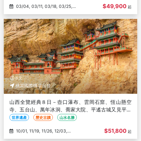
$49,900
03/04, 03/11, 03/18, 03/25,
起
04/01
8天
桃園國際機場出發
山西全覽經典８日－壺口瀑布、雲岡石窟、恆山懸空
寺、五台山、萬年冰洞、喬家大院、平遙古城又見平遙
秀、三排座椅(文化參訪)
世界遺產
歷史古蹟
山水名勝
$51,800
10/01, 11/19, 11/26, 12/03,
起
12/10