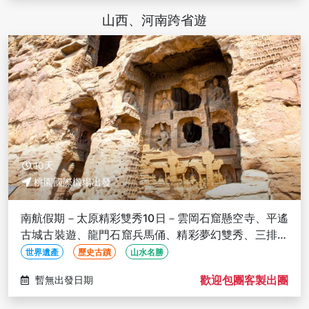
山西、河南跨省遊
10天
桃園國際機場出發
南航假期－太原精彩雙秀10日－雲岡石窟懸空寺、平遙
古城古裝遊、龍門石窟兵馬俑、精彩夢幻雙秀、三排椅
(文化參訪)
世界遺產
歷史古蹟
山水名勝
歡迎包團客製出團
暫無出發日期