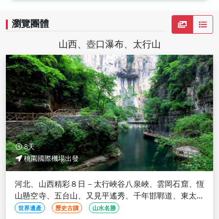
瀏覽團體
山西、壺口瀑布、太行山
8天
桃園國際機場出發
河北、山西精彩８日－太行峽谷八泉峽、雲岡石窟、恆
山懸空寺、五台山、又見平遙秀、千年邯鄲道、東太行
風景畫廊(文化參訪)
世界遺產
歷史古蹟
山水名勝