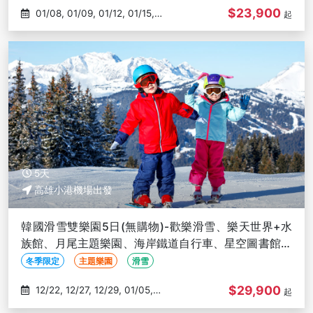
$23,900
01/08, 01/09, 01/12, 01/15,
起
01/16
5天
高雄小港機場出發
韓國滑雪雙樂園5日(無購物)-歡樂滑雪、樂天世界+水
族館、月尾主題樂園、海岸鐵道自行車、星空圖書館、
恩平韓屋村-高雄出發
冬季限定
主題樂園
滑雪
$29,900
12/22, 12/27, 12/29, 01/05,
起
01/09