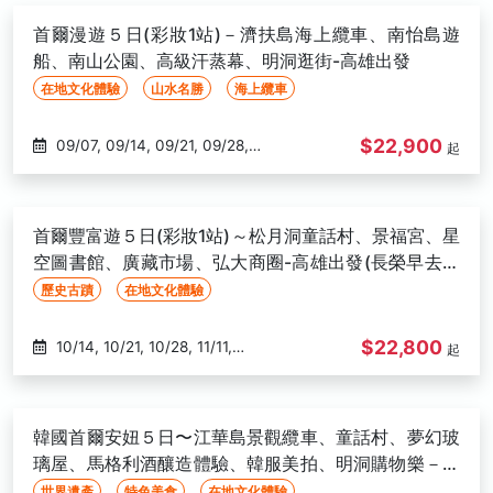
10/01, 10/02, 10/03, 10/10, 10/15,
首爾漫遊５日(彩妝1站)－濟扶島海上纜車、南怡島遊
10/16, 10/17, 10/29, 10/30, 10/31
船、南山公園、高級汗蒸幕、明洞逛街-高雄出發
在地文化體驗
山水名勝
海上纜車
$22,900
09/07, 09/14, 09/21, 09/28,
起
10/05, 10/12, 10/26, 11/02, 11/16,
12/14
首爾豐富遊５日(彩妝1站)～松月洞童話村、景福宮、星
空圖書館、廣藏市場、弘大商圈-高雄出發(長榮早去晚
回)
歷史古蹟
在地文化體驗
$22,800
10/14, 10/21, 10/28, 11/11,
起
11/18, 11/25, 12/02, 12/09, 12/16
韓國首爾安妞５日〜江華島景觀纜車、童話村、夢幻玻
璃屋、馬格利酒釀造體驗、韓服美拍、明洞購物樂－高
雄出發
世界遺產
特色美食
在地文化體驗