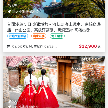
5天
高雄小港機場出發
首爾漫遊５日(彩妝1站)－濟扶島海上纜車、南怡島遊
船、南山公園、高級汗蒸幕、明洞逛街-高雄出發
在地文化體驗
山水名勝
海上纜車
$22,900
09/07, 09/14, 09/21, 09/28,
起
10/05
5天
高雄小港機場出發