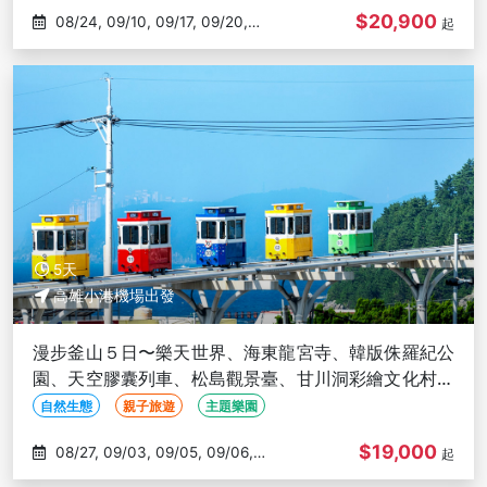
$20,900
08/24, 09/10, 09/17, 09/20,
起
09/21
5天
高雄小港機場出發
漫步釜山５日〜樂天世界、海東龍宮寺、韓版侏羅紀公
園、天空膠囊列車、松島觀景臺、甘川洞彩繪文化村、
穿韓服體驗-高雄出發
自然生態
親子旅遊
主題樂園
$19,000
08/27, 09/03, 09/05, 09/06,
起
09/08