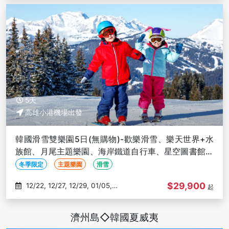
5天
高雄小港機場出發
韓國滑雪雙樂園5日(無購物)-歡樂滑雪、樂天世界+水
族館、月尾主題樂園、海岸鐵道自行車、星空圖書館、
恩平韓屋村-高雄出發
冬季限定
主題樂園
滑雪
$29,900
12/22, 12/27, 12/29, 01/05,
起
01/09
濟州島◇韓國夏威夷