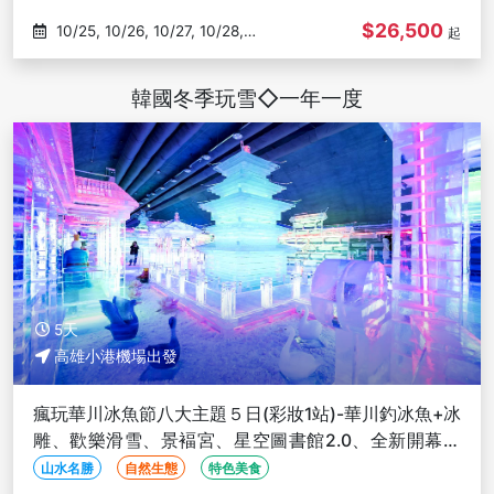
$26,500
10/25, 10/26, 10/27, 10/28,
起
10/29
韓國冬季玩雪◇一年一度
5天
高雄小港機場出發
瘋玩華川冰魚節八大主題５日(彩妝1站)-華川釣冰魚+冰
雕、歡樂滑雪、景褔宮、星空圖書館2.0、全新開幕汗
蒸幕-高雄出發
山水名勝
自然生態
特色美食