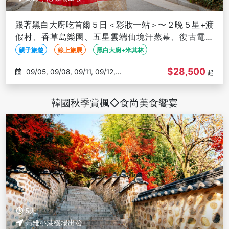
跟著黑白大廚吃首爾５日＜彩妝一站＞〜２晚５星+渡
假村、香草島樂園、五星雲端仙境汗蒸幕、復古電動
車、米其林饗宴-高雄出發
親子旅遊
線上旅展
黑白大廚+米其林
$28,500
09/05, 09/08, 09/11, 09/12,
起
09/15
韓國秋季賞楓◇食尚美食饗宴
5天
高雄小港機場出發