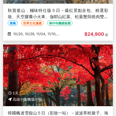
秋賞釜山．極味特仕版５日－爆紅景點全包、精選彩
妝、天空膠囊小火車、伽耶山紅葉、松葉蟹與燒肉雙重
奏－高雄出發
賞楓
世界文化遺產
海印寺藏經板殿
$24,900
10/20, 10/29, 11/04, 11/10,
起
11/17
5天
高雄小港機場出發
韓國楓迷雪嶽山５日（彩妝一站）－波波草粉黛子、海