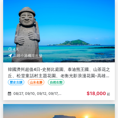
4天
高雄小港機場出發
韓國濟州超值4日-史努比庭園、泰迪熊王國、山茶花之
丘、松堂童話村主題花園、老衡光影浪漫花園-高雄出
發
歷史古蹟
山水名勝
自然生態
$18,000
08/27, 09/10, 09/12, 09/17,
起
09/19