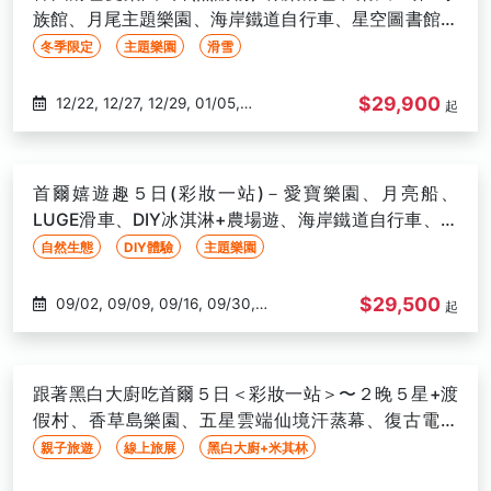
10/27, 11/03, 11/07, 11/10, 11/10,
族館、月尾主題樂園、海岸鐵道自行車、星空圖書館、
11/13, 11/14, 11/17, 11/20, 11/21,
恩平韓屋村-高雄出發
冬季限定
主題樂園
滑雪
11/24, 11/27, 11/28, 12/01, 12/04,
12/05, 12/08, 12/11, 12/12, 12/15,
$29,900
12/22, 12/27, 12/29, 01/05,
起
12/18, 12/19, 12/22, 12/26, 12/29
01/09, 01/12, 01/15, 02/16, 02/19
首爾嬉遊趣５日(彩妝一站)－愛寶樂園、月亮船、
LUGE滑車、DIY冰淇淋+農場遊、海岸鐵道自行車、水
上TAXI-高雄出發
自然生態
DIY體驗
主題樂園
$29,500
09/02, 09/09, 09/16, 09/30,
起
10/14, 10/21, 10/28
跟著黑白大廚吃首爾５日＜彩妝一站＞〜２晚５星+渡
假村、香草島樂園、五星雲端仙境汗蒸幕、復古電動
車、米其林饗宴-高雄出發
親子旅遊
線上旅展
黑白大廚+米其林