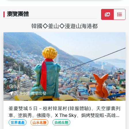
瀏覽團體
韓國◇釜山◇漫遊山海港都
5天
高雄小港機場出發
釜慶雙城５日－校村韓屋村(韓服體驗)、天空膠囊列
車、塗鴉秀、佛國寺、X The Sky、焗烤雙龍蝦-高雄出
發
世界遺產
山水名勝
自然生態