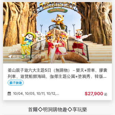
5天
桃園國際機場出發
釜山親子遊六大主題5日（無購物）－樂天+滑車、膠囊
列車、遊覽船餵海鷗、伽倻主題公園+塗鴉秀、韓版侏
羅紀-高雄出發
親子旅遊
$27,900
10/04, 10/05, 10/11, 10/12,
起
10/16
首爾◇明洞購物趣◇享玩樂