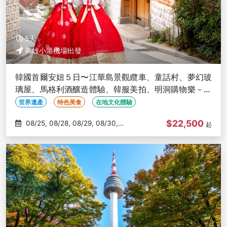
5天
高雄小港機場出發
韓國首爾安妞５日〜江華島景觀纜車、童話村、夢幻玻
璃屋、馬格利酒釀造體驗、韓服美拍、明洞購物樂－高
雄出發
世界遺產
特色美食
在地文化體驗
$22,500
08/25, 08/28, 08/29, 08/30,
起
09/01