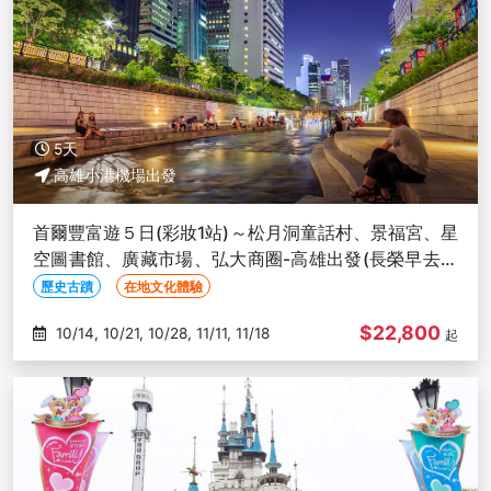
5天
高雄小港機場出發
首爾豐富遊５日(彩妝1站)～松月洞童話村、景福宮、星
空圖書館、廣藏市場、弘大商圈-高雄出發(長榮早去晚
回)
歷史古蹟
在地文化體驗
$22,800
10/14, 10/21, 10/28, 11/11, 11/18
起