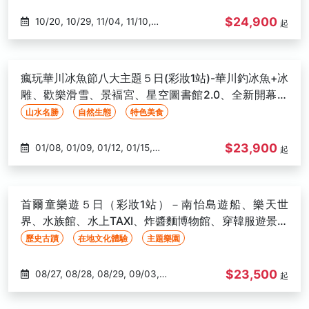
$24,900
10/20, 10/29, 11/04, 11/10,
起
11/17, 11/20
瘋玩華川冰魚節八大主題５日(彩妝1站)-華川釣冰魚+冰
雕、歡樂滑雪、景褔宮、星空圖書館2.0、全新開幕汗
蒸幕-高雄出發
山水名勝
自然生態
特色美食
$23,900
01/08, 01/09, 01/12, 01/15,
起
01/16, 01/19, 01/22, 01/23, 01/26,
01/29, 01/30
首爾童樂遊５日（彩妝1站）－南怡島遊船、樂天世
界、水族館、水上TAXI、炸醬麵博物館、穿韓服遊景福
宮、明洞-高雄出發
歷史古蹟
在地文化體驗
主題樂園
$23,500
08/27, 08/28, 08/29, 09/03,
起
09/04, 09/05, 09/10, 09/11,
09/12, 09/17, 09/18, 09/19, 09/26,