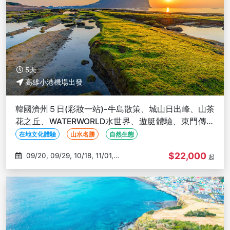
5天
高雄小港機場出發
韓國濟州５日(彩妝一站)-牛島散策、城山日出峰、山茶
花之丘、WATERWORLD水世界、遊艇體驗、東門傳統
市場-高雄出發
在地文化體驗
山水名勝
自然生態
$22,000
09/20, 09/29, 10/18, 11/01,
起
11/03