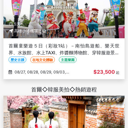
5天
高雄小港機場出發
首爾童樂遊５日（彩妝1站）－南怡島遊船、樂天世
界、水族館、水上TAXI、炸醬麵博物館、穿韓服遊景福
宮、明洞-高雄出發
歷史古蹟
在地文化體驗
主題樂園
$23,500
08/27, 08/28, 08/29, 09/03,
起
09/04
首爾◇韓服美拍◇熱銷遊程