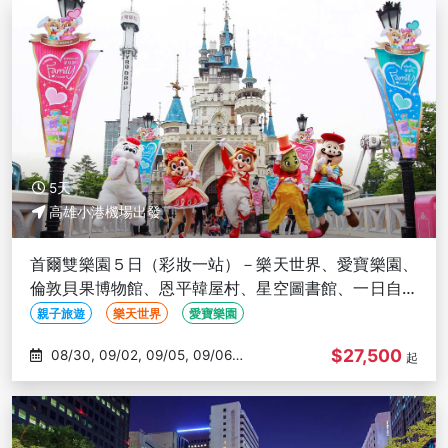
5天
高雄小港機場出發
首爾雙樂園５日（彩妝一站）－樂天世界、愛寶樂園、
倫敦貝果博物館、恩平韓屋村、星空圖書館、一日自由
活動、兩晚明洞－高雄出發
親子旅遊
樂天世界
愛寶樂園
$27,500
08/30, 09/02, 09/05, 09/06,
起
09/08