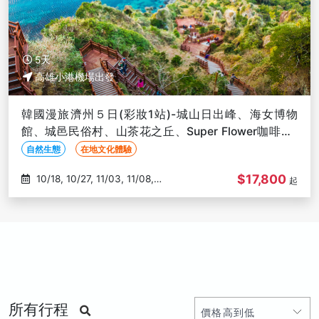
5天
高雄小港機場出發
韓國漫旅濟州５日(彩妝1站)-城山日出峰、海女博物
館、城邑民俗村、山茶花之丘、Super Flower咖啡廳-
高雄出發
自然生態
在地文化體驗
$17,800
10/18, 10/27, 11/03, 11/08,
起
11/10
所有行程