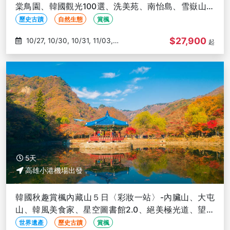
棠鳥園、韓國觀光100選、洗美苑、南怡島、雪嶽山、
銀杏大道-高雄出發
歷史古蹟
自然生態
賞楓
$27,900
10/27, 10/30, 10/31, 11/03,
起
11/07
5天
高雄小港機場出發
韓國秋趣賞楓內藏山５日〈彩妝一站〉-內臟山、大屯
山、韓風美食家、星空圖書館2.0、絕美極光道、望遠
市場-高雄出發
世界遺產
歷史古蹟
賞楓