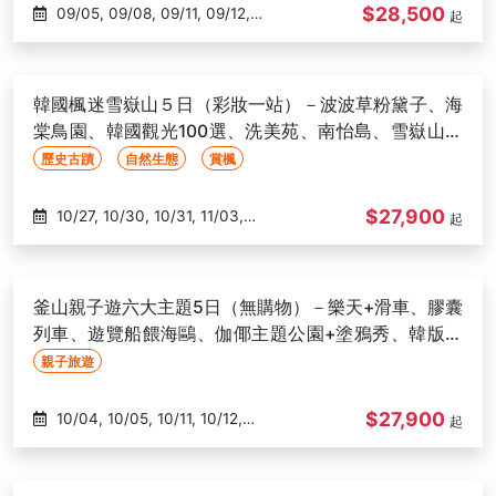
$28,500
09/05, 09/08, 09/11, 09/12,
起
09/15, 09/18, 09/19, 09/22,
10/13, 10/17, 10/18, 10/20, 10/25,
10/30
韓國楓迷雪嶽山５日（彩妝一站）－波波草粉黛子、海
棠鳥園、韓國觀光100選、洗美苑、南怡島、雪嶽山、
銀杏大道-高雄出發
歷史古蹟
自然生態
賞楓
$27,900
10/27, 10/30, 10/31, 11/03,
起
11/07, 11/10
釜山親子遊六大主題5日（無購物）－樂天+滑車、膠囊
列車、遊覽船餵海鷗、伽倻主題公園+塗鴉秀、韓版侏
羅紀-高雄出發
親子旅遊
$27,900
10/04, 10/05, 10/11, 10/12,
起
10/16, 10/17, 10/21, 10/26, 11/05,
11/13, 11/15, 11/16, 11/19, 11/20,