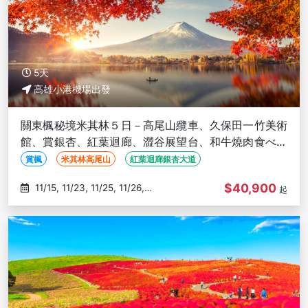
5天
高雄小港機場出發
關東楓秘境米其林５日－高尾山纜車、久保田一竹美術
館、賞銀杏、紅葉迴廊、澀谷展望台、和牛燒肉食べ放
題、西湖合掌屋-高雄出發
賞楓
米其林高尾山
紅葉迴廊銀杏大道
$40,900
11/15, 11/23, 11/25, 11/26,
起
11/28