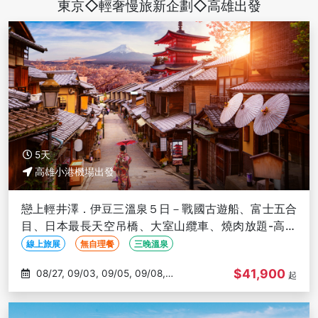
東京◇輕奢慢旅新企劃◇高雄出發
5天
高雄小港機場出發
戀上輕井澤．伊豆三溫泉５日－戰國古遊船、富士五合
目、日本最長天空吊橋、大室山纜車、燒肉放題-高雄
出發
線上旅展
無自理餐
三晚溫泉
$41,900
08/27, 09/03, 09/05, 09/08,
起
09/10