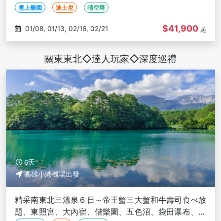
高雄出發
雪上樂園
迪士尼
晴空塔
$41,900
01/08, 01/13, 02/16, 02/21
起
關東東北◇達人玩家◇深度巡禮
6天
高雄小港機場出發
精采南東北三溫泉６日～帝王蟹三大蟹和牛壽司食べ放
題、東照宮、大內宿、偕樂園、五色沼、袋田瀑布、彩