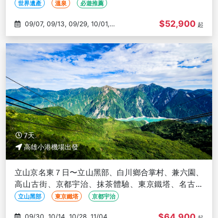
繪紅牛體驗-高雄出發
世界遺產
溫泉
必遊推薦
$52,900
09/07, 09/13, 09/29, 10/01,
起
10/05
7天
高雄小港機場出發
立山京名東７日〜立山黑部、白川鄉合掌村、兼六園、
高山古街、京都宇治、抹茶體驗、東京鐵塔、名古屋
城、銀座金魚館-高雄出發
立山黑部
東京鐵塔
京都宇治
$64,900
09/30, 10/14, 10/28, 11/04
起