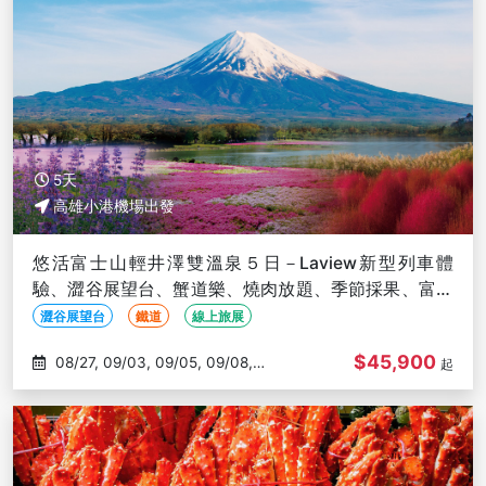
5天
高雄小港機場出發
悠活富士山輕井澤雙溫泉５日－Laview新型列車體
驗、澀谷展望台、蟹道樂、燒肉放題、季節採果、富士
山纜車-高雄出發
澀谷展望台
鐵道
線上旅展
$45,900
08/27, 09/03, 09/05, 09/08,
起
09/10