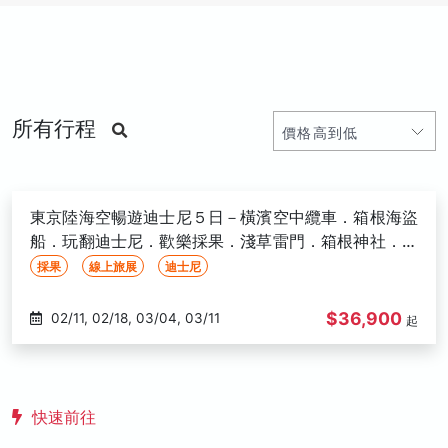
所有行程
東京陸海空暢遊迪士尼５日－橫濱空中纜車．箱根海盜
船．玩翻迪士尼．歡樂採果．淺草雷門．箱根神社．拉
麵博物館-高雄出發
採果
線上旅展
迪士尼
$36,900
02/11, 02/18, 03/04, 03/11
起
快速前往