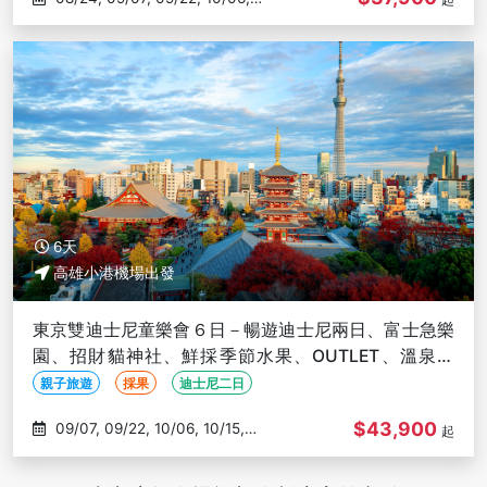
10/15
6天
高雄小港機場出發
東京雙迪士尼童樂會６日－暢遊迪士尼兩日、富士急樂
園、招財貓神社、鮮採季節水果、OUTLET、溫泉飯
店-高雄出發
親子旅遊
採果
迪士尼二日
$43,900
09/07, 09/22, 10/06, 10/15,
起
10/19