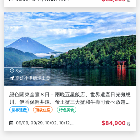
8天
高雄小港機場出發
絕色關東全覽８日－兩晚五星飯店、世界遺產日光鬼怒
川、伊香保輕井澤、帝王蟹三大蟹和牛壽司食べ放題、
溫泉美食-高雄出發
世界遺產
頂級住宿
特色美食
$84,900
09/09, 09/29, 10/02, 10/12,
起
10/28