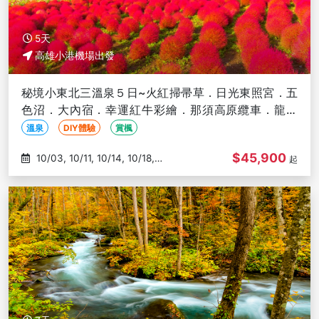
5天
高雄小港機場出發
秘境小東北三溫泉５日~火紅掃帚草．日光東照宮．五
色沼．大內宿．幸運紅牛彩繪．那須高原纜車．龍王
峽-高雄出發
溫泉
DIY體驗
賞楓
$45,900
10/03, 10/11, 10/14, 10/18,
起
10/31