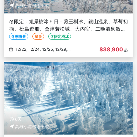
高雄小港機場出發
冬限定．絕景樹冰５日－藏王樹冰、銀山溫泉、草莓初
摘、松島遊船、會津若松城、大內宿、二晚溫泉飯店-
高雄出發
冬季雪景
溫泉
冬限定樹冰
$38,900
12/22, 12/24, 12/25, 12/29,
起
12/30
6天
高雄小港機場出發