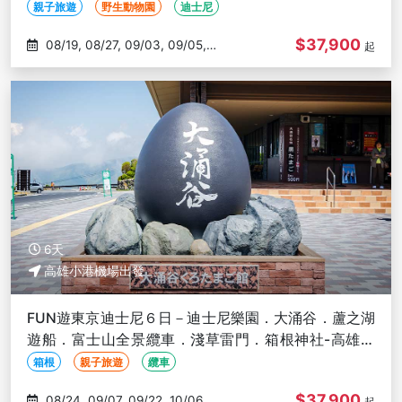
麵-高雄出發
親子旅遊
野生動物園
迪士尼
$37,900
08/19, 08/27, 09/03, 09/05,
起
09/07
6天
高雄小港機場出發
FUN遊東京迪士尼６日－迪士尼樂園．大涌谷．蘆之湖
遊船．富士山全景纜車．淺草雷門．箱根神社-高雄出
發
箱根
親子旅遊
纜車
$37,900
08/24, 09/07, 09/22, 10/06,
起