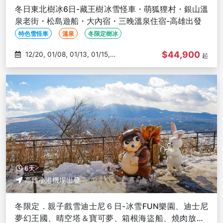
冬日東北樹冰6日-藏王樹冰雪怪車・萌狐狸村・銀山溫
泉老街・松島遊船・大內宿・三晚溫泉住宿-高雄出發
特色雪怪車
溫泉
冬限定樹冰
$44,900
12/20, 01/08, 01/13, 01/15,
起
01/27
6天
高雄小港機場出發
冬限定．親子戲雪迪士尼６日-冰雪FUN樂園、迪士尼
夢幻王國、晴空塔＆寶可夢、箱根海盜船、燒肉放題-