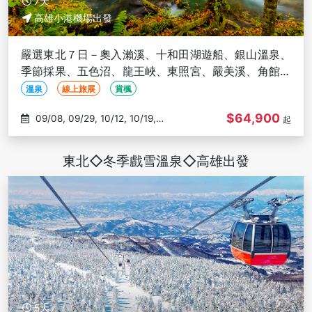
7天
高雄小港機場出發
嚴選東北７日－奧入瀨溪、十和田湖遊船、銀山溫泉、
季節採果、五色沼、龍王峽、東照宮、嚴美溪、角館武
家屋敷、中尊寺-高雄出發
溫泉
線上旅展
賞楓
$64,900
09/08, 09/29, 10/12, 10/19,
起
10/27
東北◇冬季戲雪溫泉◇高雄出發
5天