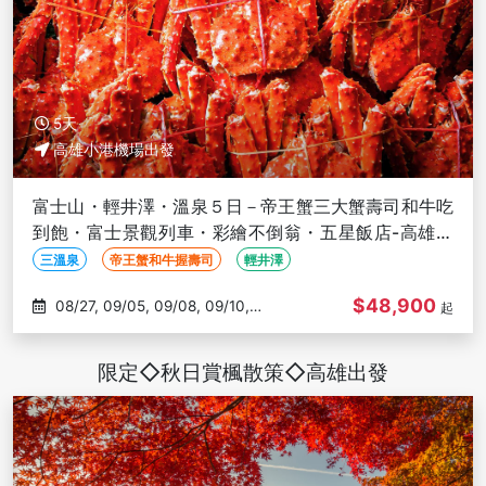
5天
高雄小港機場出發
富士山・輕井澤・溫泉５日－帝王蟹三大蟹壽司和牛吃
到飽・富士景觀列車・彩繪不倒翁・五星飯店-高雄出
發
三溫泉
帝王蟹和牛握壽司
輕井澤
$48,900
08/27, 09/05, 09/08, 09/10,
起
09/14
限定◇秋日賞楓散策◇高雄出發