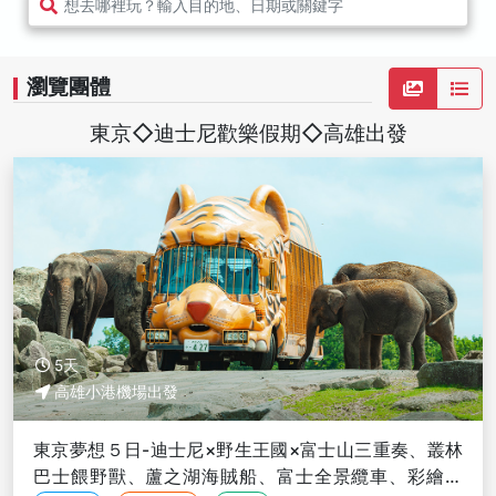
想去哪裡玩？輸入目的地、日期或關鍵字
瀏覽團體
東京◇迪士尼歡樂假期◇高雄出發
5天
高雄小港機場出發
東京夢想５日-迪士尼×野生王國×富士山三重奏、叢林
巴士餵野獸、蘆之湖海賊船、富士全景纜車、彩繪杯