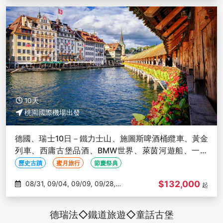
10天
桃園國際機場出發
德國、瑞士10日－鐵力士山、施圖斯啤酒桶纜車、黃金
列車、西庸古堡品酒、BMW世界、萊茵河遊船、一晚
準五星【華航直飛】
歷史古蹟
蜜月旅行
節慶祭典
$132,000
08/31, 09/04, 09/09, 09/28,
起
10/12
德瑞法◇鐵道旅遊◇童話古堡