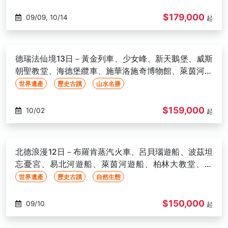
$179,000
09/09, 10/14
起
德瑞法仙境13日－黃金列車、少女峰、新天鵝堡、威斯
朝聖教堂、海德堡纜車、施華洛施奇博物館、萊茵河遊
船
世界遺產
歷史古蹟
山水名勝
$159,000
10/02
起
北德浪漫12日－布羅肯蒸汽火車、呂貝瑙遊船、波茲坦
忘憂宮、易北河遊船、萊茵河遊船、柏林大教堂、國
鐵、童話大道【華航直飛】
世界遺產
歷史古蹟
自然生態
$150,000
09/10
起