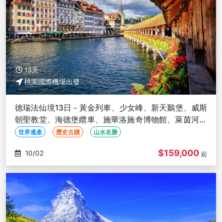
13天
桃園國際機場出發
德瑞法仙境13日－黃金列車、少女峰、新天鵝堡、威斯
朝聖教堂、海德堡纜車、施華洛施奇博物館、萊茵河遊
船
世界遺產
歷史古蹟
山水名勝
$159,000
10/02
起