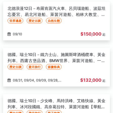
北德浪漫12日－布羅肯蒸汽火車、呂貝瑙遊船、波茲坦
忘憂宮、易北河遊船、萊茵河遊船、柏林大教堂、國
鐵、童話大道【華航直飛】
世界遺產
歷史古蹟
自然生態
$150,000
09/10
起
德國、瑞士10日－鐵力士山、施圖斯啤酒桶纜車、黃金
列車、西庸古堡品酒、BMW世界、萊茵河遊船、一晚
準五星【華航直飛】
歷史古蹟
蜜月旅行
節慶祭典
$132,000
08/31, 09/04, 09/09, 09/28,
起
10/12
德國、瑞士10日－少女峰、馬特洪峰、艾格快線、黃金
列車、冰河段國鐵、高奈葛拉特、萊茵河遊船【華航直
飛】