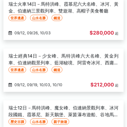
瑞士火車14日－馬特洪峰、霞慕尼六大名峰、冰河、黃
金、伯連納三景觀列車、雙遊湖、高帽子美食餐廳
世界遺產
山水名勝
鐵道
$280,000
09/12, 09/26, 10/03
起
瑞士經典14日－少女峰、馬特洪峰六大名峰、黃金列
車、伯連納觀景列車、藍湖秘境、阿雷奇冰河、西庸古
堡、日內瓦
世界遺產
山水名勝
鐵道
$212,000
09/12, 09/19, 10/03, 10/10
起
瑞士12日－馬特洪峰、魔女峰、伯連納景觀列車、冰河
段國鐵、霞慕尼、新天鵝堡、萊茵瀑布遊船、谷地馬車
體驗
歷史古蹟
山水名勝
親子旅遊