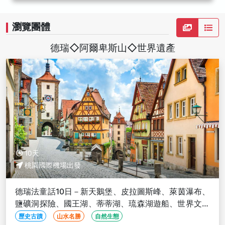
瀏覽團體
德瑞◇阿爾卑斯山◇世界遺產
10天
桃園國際機場出發
德瑞法童話10日－新天鵝堡、皮拉圖斯峰、萊茵瀑布、
鹽礦洞探險、國王湖、蒂蒂湖、琉森湖遊船、世界文化
遺產
歷史古蹟
山水名勝
自然生態