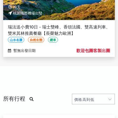
10天
桃園國際機場出發
瑞法送小費10日－瑞士雙峰、香頌法國、雙高速列車、
雙米其林推薦餐廳【長榮魅力歐洲】
山水名勝
自然生態
纜車
歡迎包團客製出團
暫無出發日期
所有行程