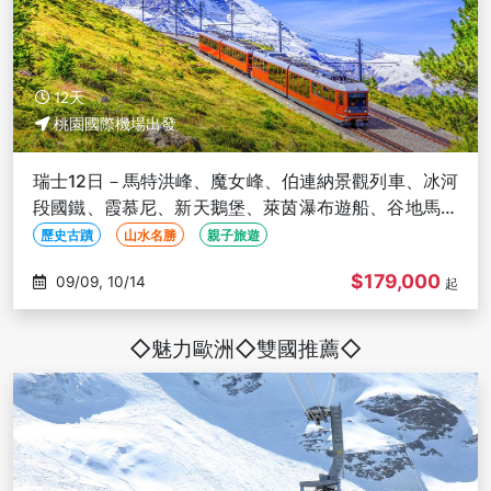
12天
桃園國際機場出發
瑞士12日－馬特洪峰、魔女峰、伯連納景觀列車、冰河
段國鐵、霞慕尼、新天鵝堡、萊茵瀑布遊船、谷地馬車
體驗
歷史古蹟
山水名勝
親子旅遊
$179,000
09/09, 10/14
起
◇魅力歐洲◇雙國推薦◇