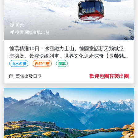
10天
桃園國際機場出發
德瑞精選10日－冰雪鐵力士山、德國童話新天鵝城堡、
海德堡、景觀快線列車、世界文化遺產探奇【長榮魅力
歐洲】
山水名勝
自然生態
纜車
歡迎包團客製出團
暫無出發日期