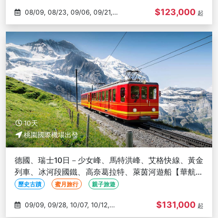
$123,000
08/09, 08/23, 09/06, 09/21,
起
10/18
10天
桃園國際機場出發
德國、瑞士10日－少女峰、馬特洪峰、艾格快線、黃金
列車、冰河段國鐵、高奈葛拉特、萊茵河遊船【華航直
飛】
歷史古蹟
蜜月旅行
親子旅遊
$131,000
09/09, 09/28, 10/07, 10/12,
起
10/26