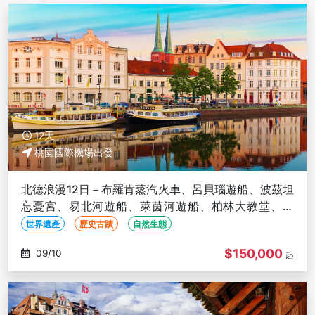
12天
桃園國際機場出發
北德浪漫12日－布羅肯蒸汽火車、呂貝瑙遊船、波茲坦
忘憂宮、易北河遊船、萊茵河遊船、柏林大教堂、國
鐵、童話大道【華航直飛】
世界遺產
歷史古蹟
自然生態
$150,000
09/10
起