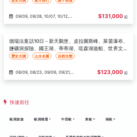
歷史古蹟
蜜月旅行
親子旅遊
$131,000
09/09, 09/28, 10/07, 10/12,
起
10/26, 11/02, 11/11, 12/01, 12/16,
12/28, 01/04, 01/10, 02/01,
02/10, 02/25, 03/01, 03/17,
德瑞法童話10日－新天鵝堡、皮拉圖斯峰、萊茵瀑布、
03/27
鹽礦洞探險、國王湖、蒂蒂湖、琉森湖遊船、世界文化
遺產
歷史古蹟
山水名勝
自然生態
$123,000
08/09, 08/23, 09/06, 09/21,
起
10/18
快速前往
歐洲旅遊
歐洲精選
中西歐
東歐
南歐