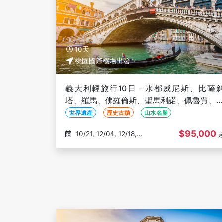
10天
桃園國際機場出發
義大利輕旅行10日－水都威尼斯、比薩
塔、羅馬、佛羅倫斯、聖馬利諾、佩魯賈、
界文化遺產
世界遺產
歷史古蹟
山水名勝
$95,000
10/21, 12/04, 12/18,
01/08, 01/22