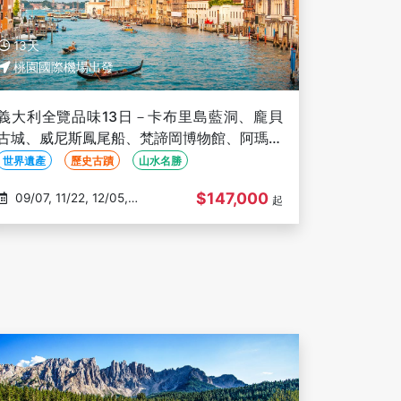
13天
桃園國際機場出發
義大利全覽品味13日－卡布里島藍洞、龐貝
古城、威尼斯鳳尾船、梵諦岡博物館、阿瑪菲
海岸、酒莊品酒、法拉利高鐵
世界遺產
歷史古蹟
山水名勝
$147,000
09/07, 11/22, 12/05,
起
12/12, 01/04