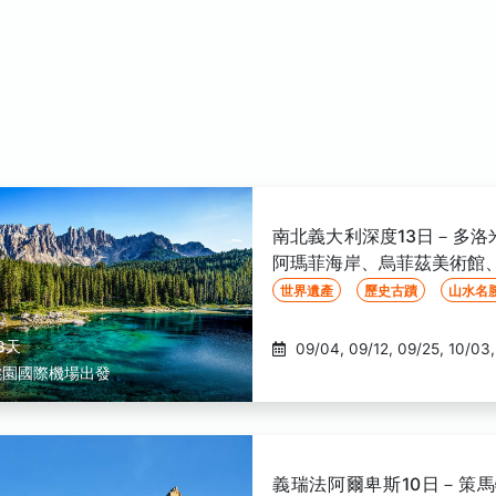
南北義大利深度13日－多
阿瑪菲海岸、烏菲茲美術館
世界遺產
歷史古蹟
山水名
3天
桃園國際機場出發
義瑞法阿爾卑斯10日－策