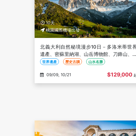
10天
桃園國際機場出發
北義大利自然秘境漫步10日－多洛米蒂世
遺產、密蘇里納湖、山岳博物館、刀鋒山、
斯高原、卡雷沙湖、貝爾加莫古城、佛羅倫
世界遺產
歷史古蹟
山水名勝
$129,000
09/09, 10/21