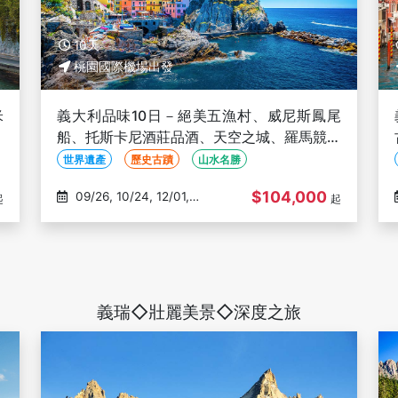
10天
桃園國際機場出發
米
義大利品味10日－絕美五漁村、威尼斯鳳尾
、
船、托斯卡尼酒莊品酒、天空之城、羅馬競技
場、米蘭大教堂、佛羅倫斯聖母百花大教堂
世界遺產
歷史古蹟
山水名勝
$104,000
09/26, 10/24, 12/01,
起
起
01/12, 01/23
義瑞◇壯麗美景◇深度之旅