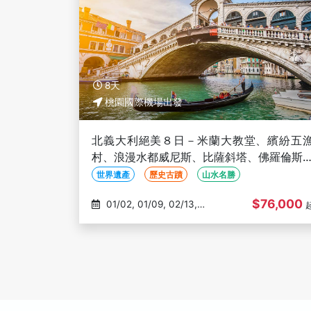
8天
桃園國際機場出發
北義大利絕美８日－米蘭大教堂、繽紛五
村、浪漫水都威尼斯、比薩斜塔、佛羅倫斯
貝爾加莫絕美古城
世界遺產
歷史古蹟
山水名勝
$76,000
01/02, 01/09, 02/13,
03/05