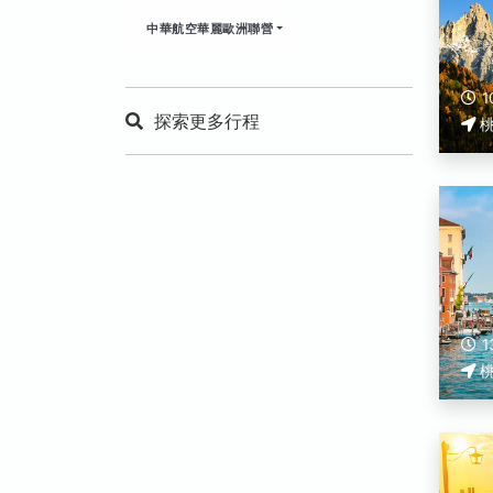
中華航空華麗歐洲聯營
1
探索更多行程
1