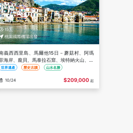
15天
桃園國際機場出發
南義西西里島、馬爾他15日－蘑菇村、阿瑪
菲海岸、龐貝、馬泰拉石窟、埃特納火山、神
殿之谷、藍色瀉湖、米推餐、馬爾他五星４晚
世界遺產
歷史古蹟
山水名勝
$209,000
10/24
起