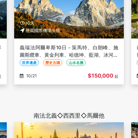
10天
桃園國際機場出發
界
義瑞法阿爾卑斯10日－策馬特、白朗峰、施
休
圖斯纜車、黃金列車、哈德坤、藍湖、冰河段
斯
國鐵、盧加諾湖遊船、米蘭教堂入內+登頂
世界遺產
歷史古蹟
山水名勝
$150,000
10/21
起
起
南法北義◇西西里◇馬爾他