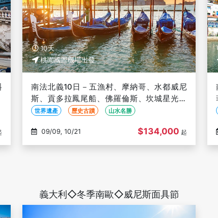
10天
桃園國際機場出發
斜
南法北義10日－五漁村、摩納哥、水都威尼
世
斯、貢多拉鳳尾船、佛羅倫斯、坎城星光大
道、尼斯蔚藍海岸、馬賽港、松露體驗
世界遺產
歷史古蹟
山水名勝
$134,000
09/09, 10/21
起
起
義大利◇冬季南歐◇威尼斯面具節