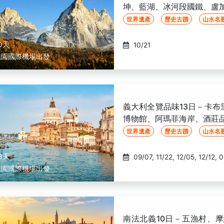
坤、藍湖、冰河段國鐵、盧
世界遺產
歷史古蹟
山水名
0天
10/21
桃園國際機場出發
義大利全覽品味13日－卡
博物館、阿瑪菲海岸、酒莊
世界遺產
歷史古蹟
山水名
3天
桃園國際機場出發
南法北義10日－五漁村、