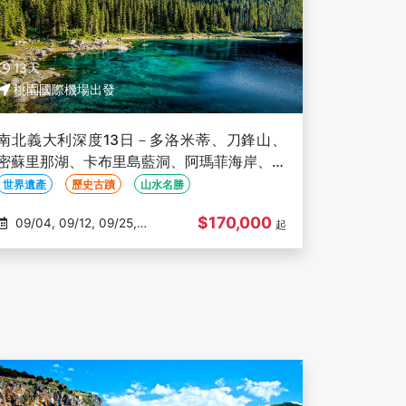
13天
桃園國際機場出發
南北義大利深度13日－多洛米蒂、刀鋒山、
密蘇里那湖、卡布里島藍洞、阿瑪菲海岸、烏
菲茲美術館、酒莊品酒、加爾達湖遊船
世界遺產
歷史古蹟
山水名勝
$170,000
09/04, 09/12, 09/25,
起
10/03, 10/09