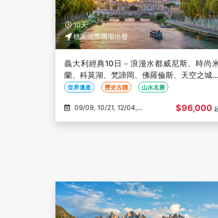
10天
桃園國際機場出發
義大利經典10日－浪漫水都威尼斯、時尚
蘭、科莫湖、梵諦岡、佛羅倫斯、天空之城
法拉利高鐵【長榮直飛】
世界遺產
歷史古蹟
山水名勝
$96,000
09/09, 10/21, 12/04,
12/18, 01/22