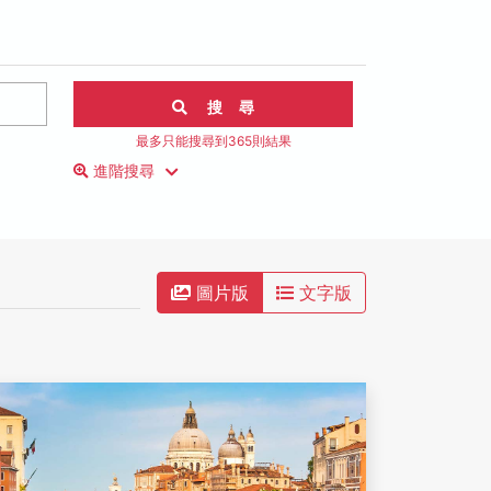
搜 尋
最多只能搜尋到365則結果
進階搜尋
圖片版
文字版