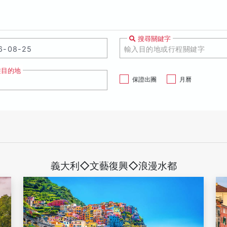
搜尋關鍵字
遊目的地
保證出團
月曆
義大利◇文藝復興◇浪漫水都