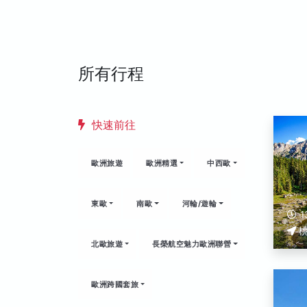
所有行程
快速前往
歐洲旅遊
歐洲精選
中西歐
東歐
南歐
河輪/遊輪
1
北歐旅遊
長榮航空魅力歐洲聯營
歐洲跨國套旅