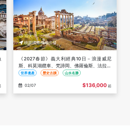
10天
桃園國際機場出發
漁
《2027春節》義大利經典10日－浪漫威尼
、
斯、科莫湖纜車、梵諦岡、佛羅倫斯、法拉利
高鐵、米蘭五星、長榮直飛
世界遺產
歷史古蹟
山水名勝
$136,000
02/07
起
起