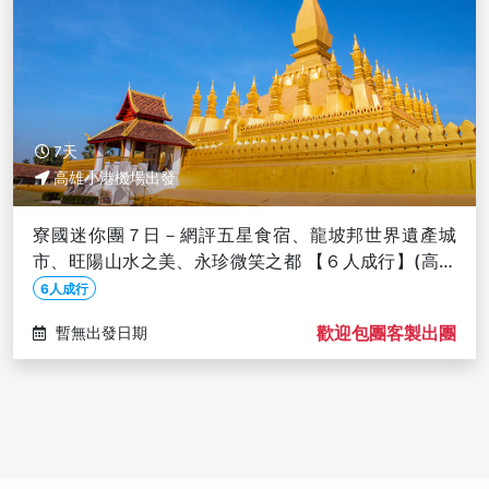
7天
高雄小港機場出發
寮國迷你團７日－網評五星食宿、龍坡邦世界遺產城
市、旺陽山水之美、永珍微笑之都 【６人成行】(高雄
往返)
6人成行
歡迎包團客製出團
暫無出發日期