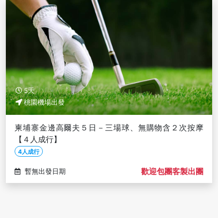
5天
桃園機場出發
柬埔寨金邊高爾夫５日－三場球、無購物含２次按摩
【４人成行】
4人成行
歡迎包團客製出團
暫無出發日期