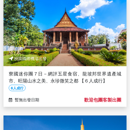
7天
桃園國際機場出發
寮國迷你團７日－網評五星食宿、龍坡邦世界遺產城
市、旺陽山水之美、永珍微笑之都 【６人成行】
6人成行
歡迎包團客製出團
暫無出發日期