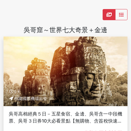
吳哥窟～世界七大奇景＋金邊
5天
桃園國際機場出發
吳哥高棉經典５日－五星食宿、金邊、吳哥含一中段機
票、吳哥３日券10大必看景點【無購物、含簽稅快速通
關】