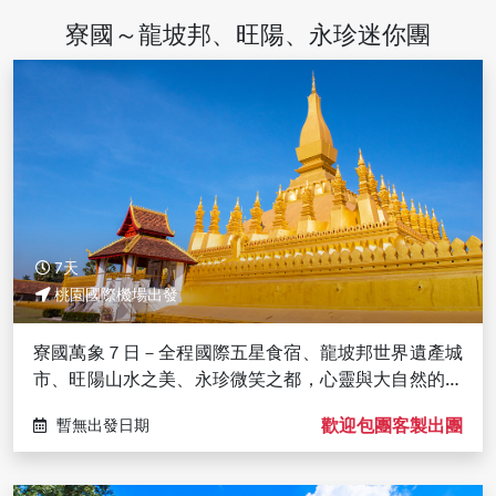
寮國～龍坡邦、旺陽、永珍迷你團
7天
桃園國際機場出發
寮國萬象７日－全程國際五星食宿、龍坡邦世界遺產城
市、旺陽山水之美、永珍微笑之都，心靈與大自然的美
好對話（北北、高高往返）
歡迎包團客製出團
暫無出發日期