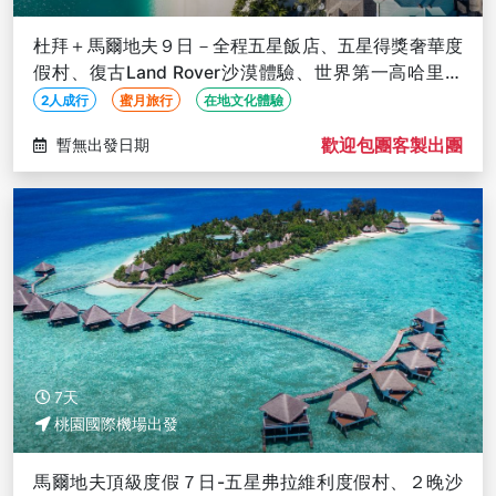
杜拜＋馬爾地夫９日－全程五星飯店、五星得獎奢華度
假村、復古Land Rover沙漠體驗、世界第一高哈里發
塔、含稅簽
2人成行
蜜月旅行
在地文化體驗
歡迎包團客製出團
暫無出發日期
7天
桃園國際機場出發
馬爾地夫頂級度假７日-五星弗拉維利度假村、２晚沙