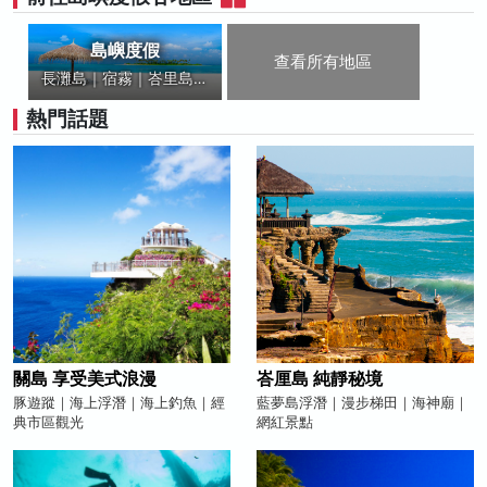
島嶼度假
查看所有地區
長灘島｜宿霧｜峇里島｜
關島｜帛琉
熱門話題
關島 享受美式浪漫
峇厘島 純靜秘境
豚遊蹤｜海上浮潛｜海上釣魚｜經
藍夢島浮潛｜漫步梯田｜海神廟｜
典市區觀光
網紅景點