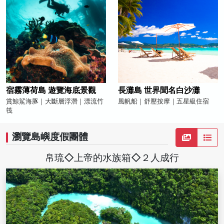
宿霧薄荷島 遊覽海底景觀
長灘島 世界聞名白沙灘
賞鯨鯊海豚｜大斷層浮潛｜漂流竹
風帆船｜舒壓按摩｜五星級住宿
筏
瀏覽島嶼度假團體
帛琉◇上帝的水族箱◇２人成行