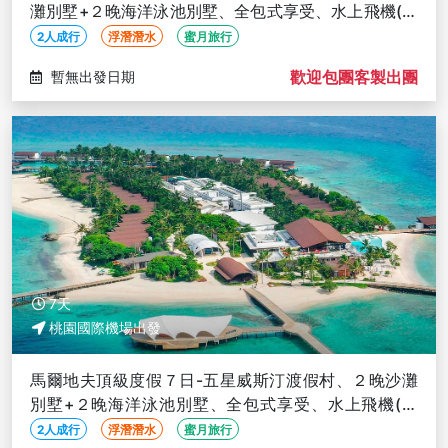
灘別墅+２晚海洋泳池別墅、全包式享受、水上飛機(新
加坡航空/含稅)
2人成行
浮潛潛水
蜜月旅行
歡迎包團客製出團
暫無出發日期
7天
桃園國際機場出發
馬爾地夫頂級度假７日-五星威斯汀渡假村、２晚沙灘
別墅+２晚海洋泳池別墅、全包式享受、水上飛機(含
稅)
2人成行
浮潛潛水
蜜月旅行