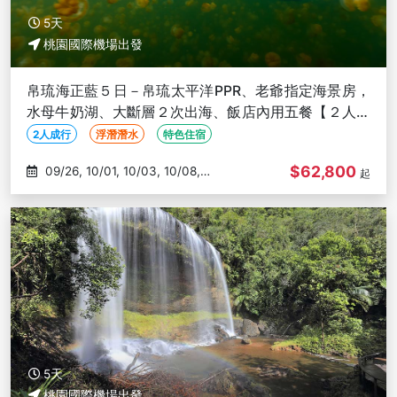
5天
桃園國際機場出發
帛琉海正藍５日－帛琉太平洋PPR、老爺指定海景房，
水母牛奶湖、大斷層２次出海、飯店內用五餐【２人成
行】
2人成行
浮潛潛水
特色住宿
$62,800
09/26, 10/01, 10/03, 10/08,
起
10/10
5天
桃園國際機場出發