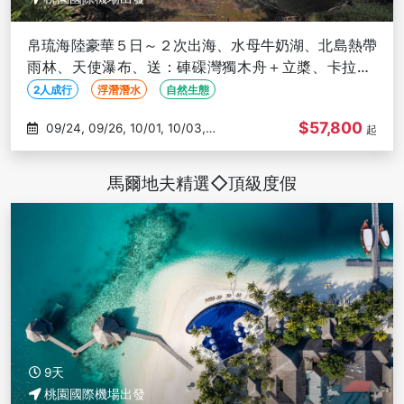
帛琉海陸豪華５日～２次出海、水母牛奶湖、北島熱帶
雨林、天使瀑布、送：硨磲灣獨木舟＋立槳、卡拉OK
【２人成行】
2人成行
浮潛潛水
自然生態
$57,800
09/24, 09/26, 10/01, 10/03,
起
10/10
馬爾地夫精選◇頂級度假
9天
桃園國際機場出發