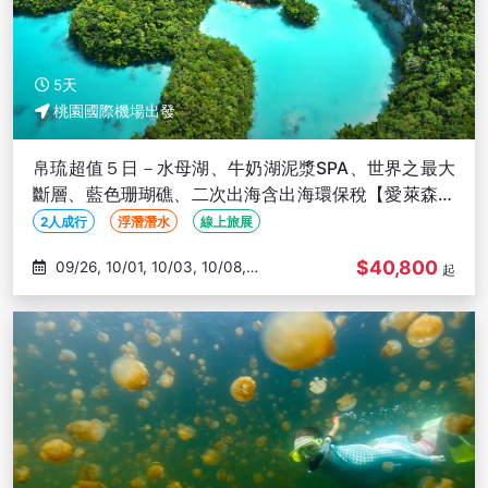
5天
桃園國際機場出發
帛琉超值５日－水母湖、牛奶湖泥漿SPA、世界之最大
斷層、藍色珊瑚礁、二次出海含出海環保稅【愛萊森林
促銷專案、２人成行】
2人成行
浮潛潛水
線上旅展
$40,800
09/26, 10/01, 10/03, 10/08,
起
10/10