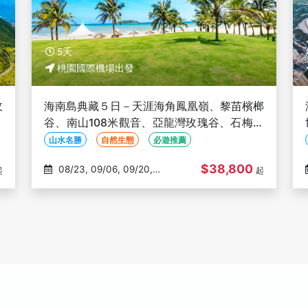
5天
桃園國際機場出發
玫
海南島典藏５日－天涯海角鳳凰嶺、黎苗檳榔
百
谷、南山108米觀音、亞龍灣玫瑰谷、石梅灣
最美書屋、全程五星飯店(文化參訪)
山水名勝
自然生態
必遊推薦
$38,800
08/23, 09/06, 09/20,
起
起
10/04, 10/18