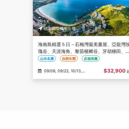
5天
桃園國際機場出發
海南島精選５日－石梅灣最美書屋、亞龍灣
瑰谷、天涯海角、黎苗檳榔谷、牙胡梯田、
花嶺熱帶雨林、夢幻香山莊園(文化參訪)
山水名勝
自然生態
必遊推薦
$32,900
09/08, 09/22, 10/13,
10/27, 11/03