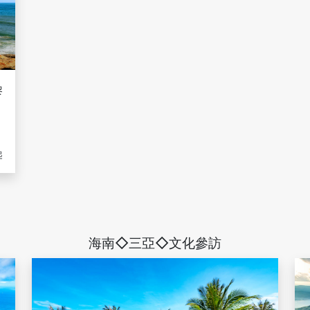
黎
遊
起
海南◇三亞◇文化參訪