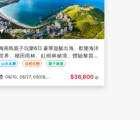
6天
桃園國際機場出發
海南島親子玩樂6日 豪華遊艇出海、歡樂海洋
世界、梯田雨林、紅樹林秘境、體驗黎苗文
化、亞特蘭蒂斯秀(文化參訪)
山水名勝
自然生態
親子旅遊
$36,800
08/10, 08/27, 09/08,
起
09/24