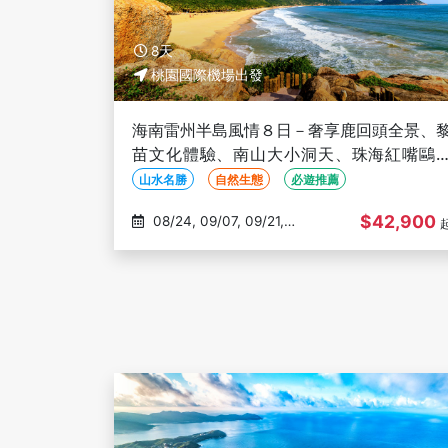
8天
桃園國際機場出發
海南雷州半島風情８日－奢享鹿回頭全景、
苗文化體驗、南山大小洞天、珠海紅嘴鷗
船、慢遊玫瑰谷、尋訪圓明新園(文化參訪)
山水名勝
自然生態
必遊推薦
$42,900
08/24, 09/07, 09/21,
10/12, 11/02