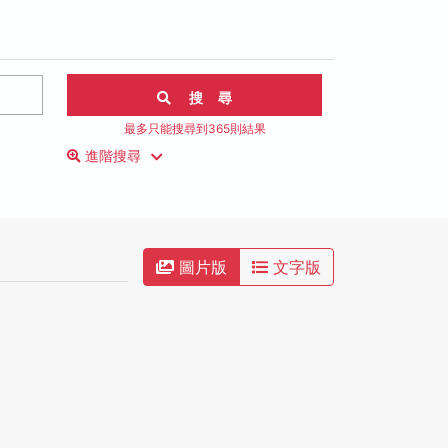
搜 尋
最多只能搜尋到365則結果
進階搜尋
圖片版
文字版