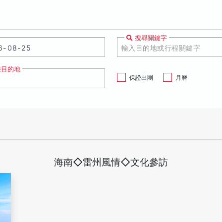
搜尋關鍵字
遊目的地
保證出團
月曆
海南◇雷州風情◇文化參訪