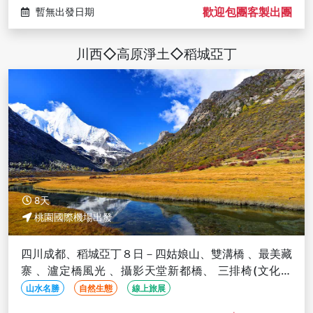
歡迎包團客製出團
暫無出發日期
川西◇高原淨土◇稻城亞丁
8天
桃園國際機場出發
四川成都、稻城亞丁８日－四姑娘山、雙溝橋 、最美藏
寨 、瀘定橋風光 、攝影天堂新都橋、 三排椅(文化參
訪)
山水名勝
自然生態
線上旅展