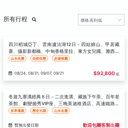
所有行程
四川稻城亞丁、雲南瀘沽湖12日－四姑娘山、甲居藏
寨、攝影新都橋、中甸香格里拉、東方女兒國、雅西高
速、三排椅(文化參訪)
山水名勝
自然生態
必遊推薦
$92,800
08/24, 08/31, 09/07, 09/21
起
冬遊九寨溝經典８日－二次進溝、藏族下午茶、百年老
茶館、劇變臉秀VIP座、三晚英迪格酒店、高速鐵路、
三排座椅(文化參訪)
世界遺產
歷史古蹟
山水名勝
歡迎包團客製出團
暫無出發日期