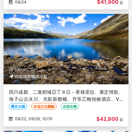
$41,900
09/24
起
8天
桃園國際機場出發
四川成都、二進稻城亞丁８日－香格里拉、康定情歌、
海子山古冰川、光影新都橋、升等乙晚悅椿酒店、VIP
三排椅 (文化參訪)
歷史古蹟
在地文化體驗
自然生態
$42,800
08/22, 09/26, 10/10
起