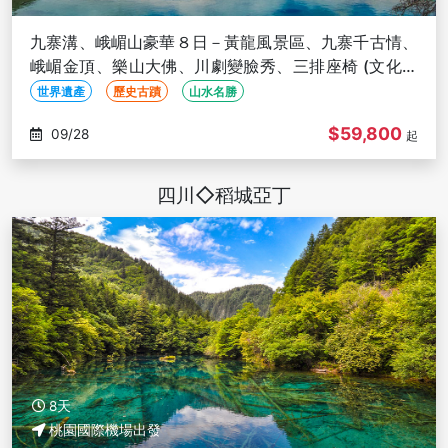
九寨溝、峨嵋山豪華８日－黃龍風景區、九寨千古情、
峨嵋金頂、樂山大佛、川劇變臉秀、三排座椅 (文化參
訪)
世界遺產
歷史古蹟
山水名勝
$59,800
09/28
起
四川◇稻城亞丁
8天
桃園國際機場出發