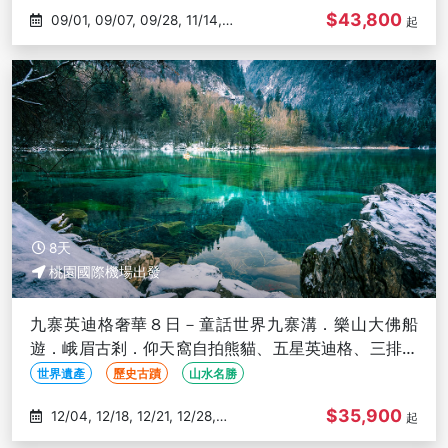
$43,800
09/01, 09/07, 09/28, 11/14,
起
12/04
8天
桃園國際機場出發
九寨英迪格奢華８日－童話世界九寨溝．樂山大佛船
遊．峨眉古剎．仰天窩自拍熊貓、五星英迪格、三排座
椅(文化參訪)
世界遺產
歷史古蹟
山水名勝
$35,900
12/04, 12/18, 12/21, 12/28,
起
01/04