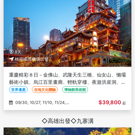
8天
桃園國際機場出發
重慶精彩８日－金佛山、武隆天生三橋、仙女山、懶壩
藝術小鎮、烏江百里畫廊、輕軌穿樓、夜遊洪崖洞、三
排椅(文化參訪)
世界遺產
在地文化體驗
博物館美術館
$39,800
09/30, 10/27, 11/10, 11/24,
起
12/08
◇高雄出發◇九寨溝