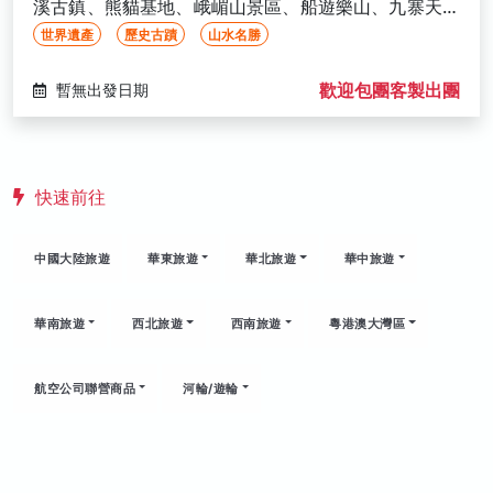
溪古鎮、熊貓基地、峨嵋山景區、船遊樂山、九寨天堂
2晚(文化參訪)
世界遺產
歷史古蹟
山水名勝
歡迎包團客製出團
暫無出發日期
快速前往
中國大陸旅遊
華東旅遊
華北旅遊
華中旅遊
華南旅遊
西北旅遊
西南旅遊
粵港澳大灣區
航空公司聯營商品
河輪/遊輪