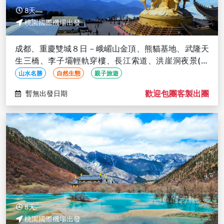
8天
桃園國際機場出發
成都、重慶雙城８日－峨嵋山金頂、熊貓基地、武隆天
生三橋、李子壩輕軌穿樓、長江索道、洪崖洞夜景(文
化參訪)
山水名勝
自然生態
親子旅遊
歡迎包團客製出團
暫無出發日期
8天
桃園國際機場出發