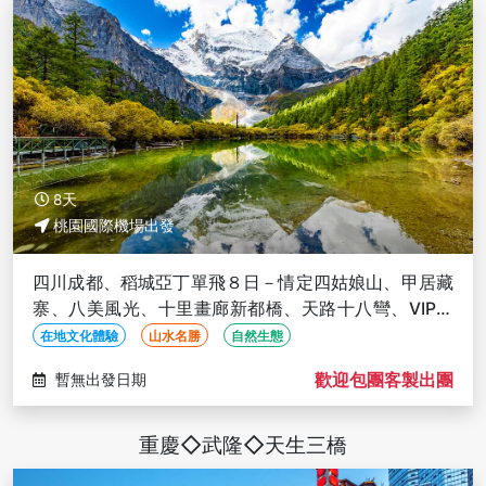
8天
桃園國際機場出發
四川成都、稻城亞丁單飛８日－情定四姑娘山、甲居藏
寨、八美風光、十里畫廊新都橋、天路十八彎、VIP三
排座椅 (文化參訪)
在地文化體驗
山水名勝
自然生態
歡迎包團客製出團
暫無出發日期
重慶◇武隆◇天生三橋