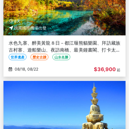
8天
桃園國際機場出發
水色九寨、醉美黃龍８日－都江堰熊貓樂園、拜訪藏族
古村寨、遊船樂山、夜訪南橋、最美鐘書閣、打卡太古
里、三排椅(文化參訪)
世界遺產
歷史古蹟
山水名勝
$36,900
08/18, 08/22
起