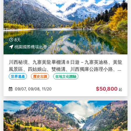
8天
桃園國際機場出發
川西秘境、九寨黃龍畢棚溝８日遊－九寨英迪格、黃龍
風景區、四姑娘山、雙橋溝、川西獨庫公路理小路、三
排座椅(文化參訪)
世界遺產
歷史古蹟
在地文化體驗
$50,800
09/07, 09/08, 11/20
起