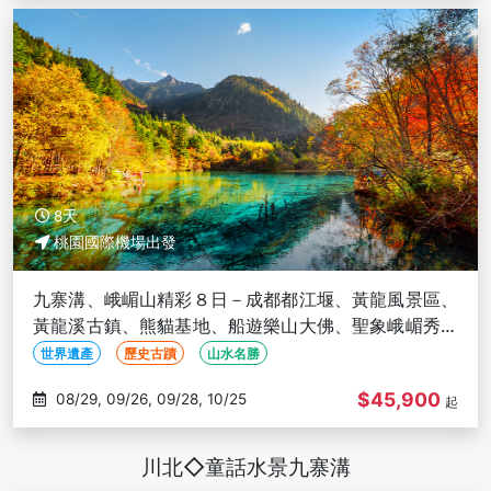
8天
桃園國際機場出發
九寨溝、峨嵋山精彩８日－成都都江堰、黃龍風景區、
黃龍溪古鎮、熊貓基地、船遊樂山大佛、聖象峨嵋秀、
三排座椅 (文化參訪)
世界遺產
歷史古蹟
山水名勝
$45,900
08/29, 09/26, 09/28, 10/25
起
川北◇童話水景九寨溝