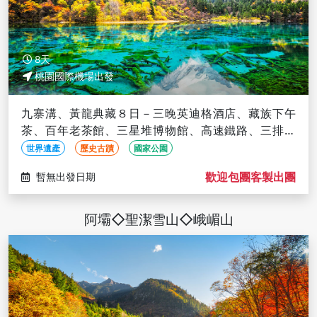
8天
桃園國際機場出發
九寨溝、黃龍典藏８日－三晚英迪格酒店、藏族下午
茶、百年老茶館、三星堆博物館、高速鐵路、三排椅
(文化參訪)
世界遺產
歷史古蹟
國家公園
歡迎包團客製出團
暫無出發日期
阿壩◇聖潔雪山◇峨嵋山