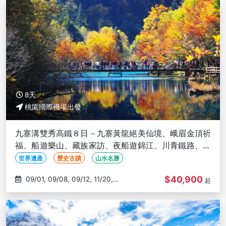
8天
桃園國際機場出發
九寨溝雙秀高鐵８日－九寨黃龍絕美仙境、峨眉金頂祈
福、船遊樂山、藏族家訪、夜船遊錦江、川青鐵路、九
寨天堂洲際(文化參訪)
世界遺產
歷史古蹟
山水名勝
$40,900
09/01, 09/08, 09/12, 11/20,
起
12/06