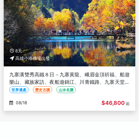
8天
高雄小港機場出發
九寨溝雙秀高鐵８日－九寨黃龍、峨眉金頂祈福、船遊
樂山、藏族家訪、夜船遊錦江、川青鐵路、九寨天堂洲
際-高雄出發(文化參訪)
世界遺產
歷史古蹟
山水名勝
$46,800
08/18
起