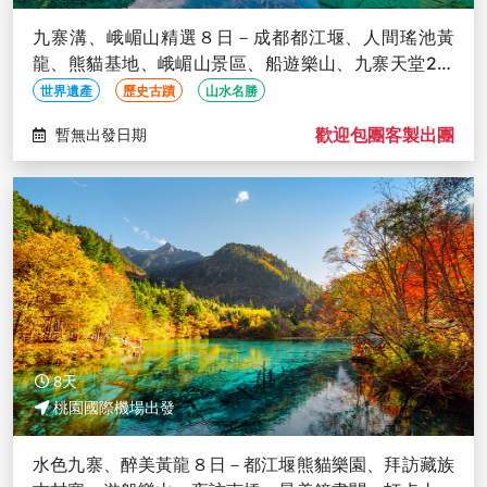
九寨溝、峨嵋山精選８日－成都都江堰、人間瑤池黃
龍、熊貓基地、峨嵋山景區、船遊樂山、九寨天堂2晚
(文化參訪)
世界遺產
歷史古蹟
山水名勝
歡迎包團客製出團
暫無出發日期
8天
桃園國際機場出發
水色九寨、醉美黃龍８日－都江堰熊貓樂園、拜訪藏族