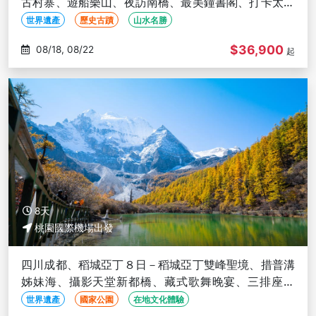
古村寨、遊船樂山、夜訪南橋、最美鐘書閣、打卡太古
里、三排椅(文化參訪)
世界遺產
歷史古蹟
山水名勝
$36,900
08/18, 08/22
起
8天
桃園國際機場出發
四川成都、稻城亞丁８日－稻城亞丁雙峰聖境、措普溝
姊妹海、攝影天堂新都橋、藏式歌舞晚宴、三排座椅
(文化參訪)
世界遺產
國家公園
在地文化體驗