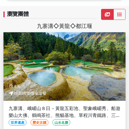
瀏覽團體
九寨溝◇黃龍◇都江堰
8天
桃園國際機場出發
九寨溝、峨嵋山８日－黃龍五彩池、聖象峨嵋秀、船遊
樂山大佛、鶴鳴茶社、熊貓基地、單程川青鐵路、三排
座椅(文化參訪)
世界遺產
歷史古蹟
山水名勝