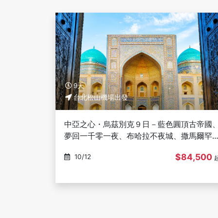
9天
台北松山機場出發
中亞之心・烏茲別克９日－藍色圓頂古帝國
夢回一千零一夜、布哈拉不夜城、撒馬爾罕
奇、奇姆甘山
$84,500
10/12