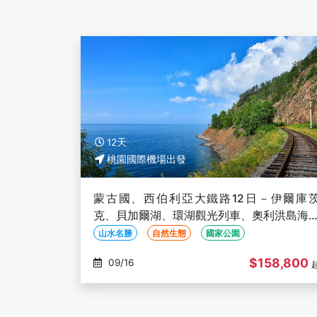
12天
桃園國際機場出發
蒙古國、西伯利亞大鐵路12日－伊爾庫
克、貝加爾湖、環湖觀光列車、奧利洪島海
遊船、烏蘭巴托、蒙古包體驗
山水名勝
自然生態
國家公園
$158,800
09/16