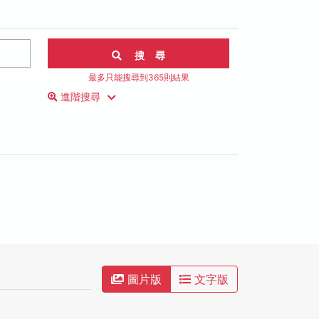
搜 尋
最多只能搜尋到365則結果
進階搜尋
圖片版
文字版