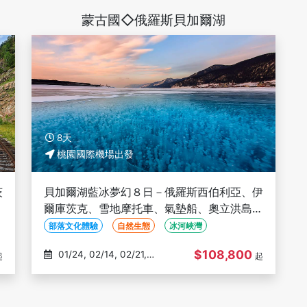
蒙古國◇俄羅斯貝加爾湖
8天
桃園國際機場出發
茨
貝加爾湖藍冰夢幻８日－俄羅斯西伯利亞、伊
鷗
爾庫茨克、雪地摩托車、氣墊船、奧立洪島南
北線、冰湖野炊
部落文化體驗
自然生態
冰河峽灣
$108,800
01/24, 02/14, 02/21,
起
起
02/28, 03/07