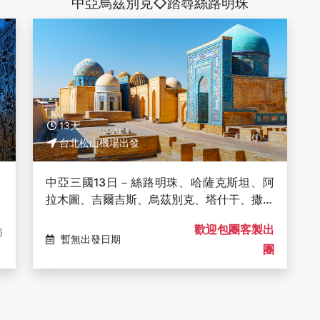
中亞烏茲別克◇踏尋絲路明珠
13天
台北松山機場出發
、
中亞三國13日－絲路明珠、哈薩克斯坦、阿
傳
拉木圖、吉爾吉斯、烏茲別克、塔什干、撒馬
爾罕古城
歡迎包團客製出
起
暫無出發日期
團