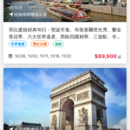
10天
桃園國際機場出發
荷比盧德經典10日－聖誕市集、布魯塞爾燈光秀、鬱金
香花季、六大世界遺產、西歐四國精華、三遊船、羊角
村、科隆大教堂
世界遺產
歷史古蹟
遊船
$89,900
10/26, 11/02, 11/11, 11/16, 11/22
起
10天
桃園國際機場出發