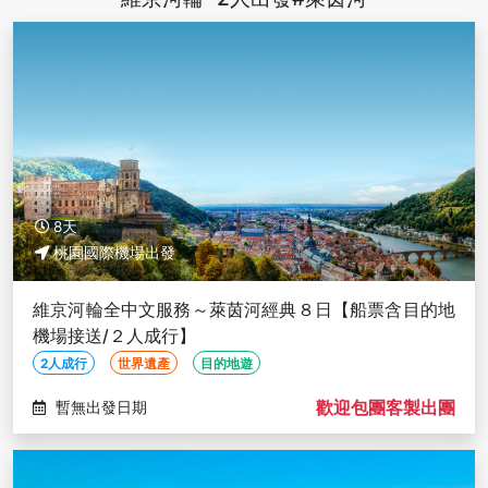
8天
桃園國際機場出發
維京河輪全中文服務～萊茵河經典８日【船票含目的地
機場接送/２人成行】
2人成行
世界遺產
目的地遊
歡迎包團客製出團
暫無出發日期