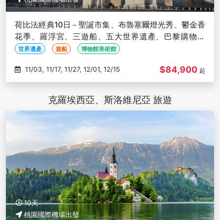
荷比法經典10日－聖誕市集、布魯塞爾燈光秀、鬱金香
花季、羅浮宮、三遊船、五大世界遺產、巴黎購物趣
【華航直飛阿姆斯特丹】
世界遺產
遊船
博物館美術館
$84,900
11/03, 11/17, 11/27, 12/01, 12/15
起
克羅埃西亞、斯洛維尼亞 旅遊
10天
桃園國際機場出發