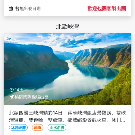
歡迎包團客製出團
暫無出發日期
北歐峽灣
14天
桃園國際機場出發
北歐四國三峽灣精彩14日－兩晚峽灣飯店景觀房、雙峽
灣遊船、雙遊輪、雙纜車、挪威縮影景觀火車、冰川吉
普車、歐陸段單飛
冰河峽灣
鐵道
山水名勝