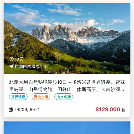
10天
桃園國際機場出發
北義大利自然秘境漫步10日－多洛米蒂世界遺產、密蘇
里納湖、山岳博物館、刀鋒山、休斯高原、卡雷沙湖、
貝爾加莫古城、佛羅倫斯
世界遺產
歷史古蹟
山水名勝
$129,000
09/09, 10/21
起