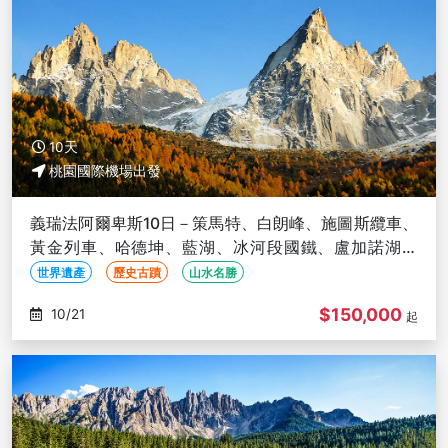
10天
桃園國際機場出發
義瑞法阿爾卑斯10日－策馬特、白朗峰、施圖斯纜車、
黃金列車、哈德坤、藍湖、冰河段國鐵、盧加諾湖遊
船、米蘭教堂入內+登頂
世界遺產
歷史古蹟
山水名勝
$150,000
10/21
起