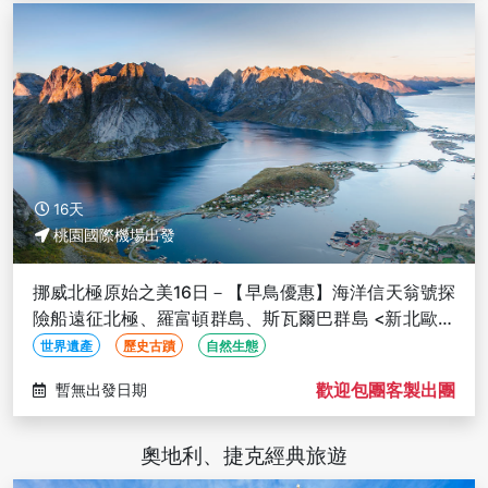
16天
桃園國際機場出發
挪威北極原始之美16日－【早鳥優惠】海洋信天翁號探
險船遠征北極、羅富頓群島、斯瓦爾巴群島 <新北歐假
期聯營出團>
世界遺產
歷史古蹟
自然生態
歡迎包團客製出團
暫無出發日期
奧地利、捷克經典旅遊