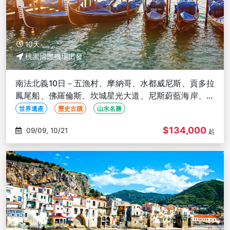
10天
桃園國際機場出發
南法北義10日－五漁村、摩納哥、水都威尼斯、貢多拉
鳳尾船、佛羅倫斯、坎城星光大道、尼斯蔚藍海岸、馬
賽港、松露體驗
世界遺產
歷史古蹟
山水名勝
$134,000
09/09, 10/21
起