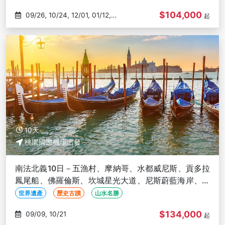
$104,000
09/26, 10/24, 12/01, 01/12,
起
01/23
10天
桃園國際機場出發
南法北義10日－五漁村、摩納哥、水都威尼斯、貢多拉
鳳尾船、佛羅倫斯、坎城星光大道、尼斯蔚藍海岸、馬
賽港、松露體驗
世界遺產
歷史古蹟
山水名勝
$134,000
09/09, 10/21
起