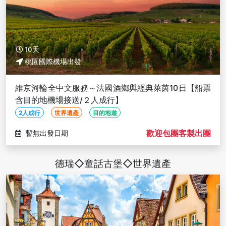
10天
桃園國際機場出發
維京河輪全中文服務～法國酒鄉與經典萊茵10日【船票
含目的地機場接送/２人成行】
2人成行
世界遺產
目的地遊
歡迎包團客製出團
暫無出發日期
德瑞◇童話古堡◇世界遺產