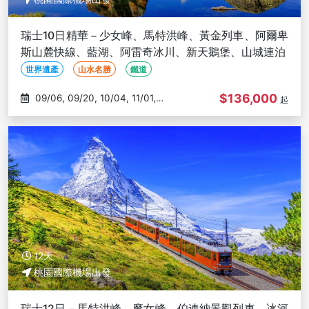
瑞士10日精華－少女峰、馬特洪峰、黃金列車、阿爾卑
斯山麓快線、藍湖、阿雷奇冰川、新天鵝堡、山城連泊
世界遺產
山水名勝
鐵道
$136,000
09/06, 09/20, 10/04, 11/01,
起
11/15
12天
桃園國際機場出發
瑞士12日－馬特洪峰、魔女峰、伯連納景觀列車、冰河