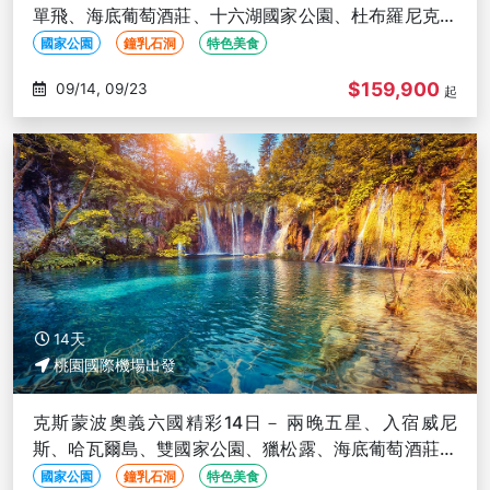
單飛、海底葡萄酒莊、十六湖國家公園、杜布羅尼克、
布雷德湖
國家公園
鐘乳石洞
特色美食
$159,900
09/14, 09/23
起
14天
桃園國際機場出發
克斯蒙波奧義六國精彩14日－ 兩晚五星、入宿威尼
斯、哈瓦爾島、雙國家公園、獵松露、海底葡萄酒莊、
歐陸段單飛
國家公園
鐘乳石洞
特色美食