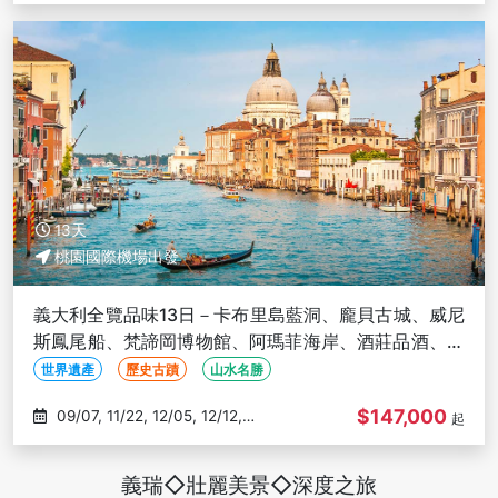
13天
桃園國際機場出發
義大利全覽品味13日－卡布里島藍洞、龐貝古城、威尼
斯鳳尾船、梵諦岡博物館、阿瑪菲海岸、酒莊品酒、法
拉利高鐵
世界遺產
歷史古蹟
山水名勝
$147,000
09/07, 11/22, 12/05, 12/12,
起
01/04
義瑞◇壯麗美景◇深度之旅