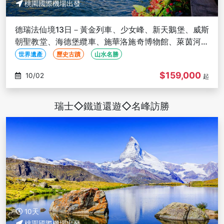
桃園國際機場出發
德瑞法仙境13日－黃金列車、少女峰、新天鵝堡、威斯
朝聖教堂、海德堡纜車、施華洛施奇博物館、萊茵河遊
船
世界遺產
歷史古蹟
山水名勝
$159,000
10/02
起
瑞士◇鐵道還遊◇名峰訪勝
10天
桃園國際機場出發