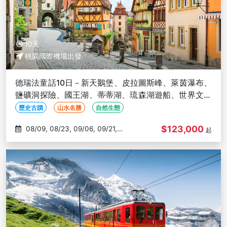
10天
桃園國際機場出發
德瑞法童話10日－新天鵝堡、皮拉圖斯峰、萊茵瀑布、
鹽礦洞探險、國王湖、蒂蒂湖、琉森湖遊船、世界文化
遺產
歷史古蹟
山水名勝
自然生態
$123,000
08/09, 08/23, 09/06, 09/21,
起
10/18