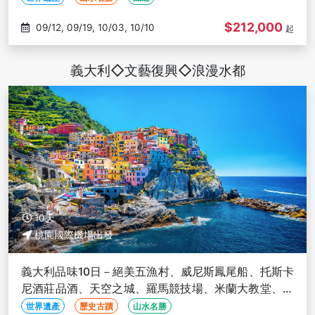
$212,000
09/12, 09/19, 10/03, 10/10
起
義大利◇文藝復興◇浪漫水都
10天
桃園國際機場出發
義大利品味10日－絕美五漁村、威尼斯鳳尾船、托斯卡
尼酒莊品酒、天空之城、羅馬競技場、米蘭大教堂、佛
羅倫斯聖母百花大教堂
世界遺產
歷史古蹟
山水名勝