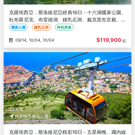
克羅埃西亞．斯洛維尼亞經典10日－十六湖國家公園、
杜布羅尼克、布雷德湖、鐘乳石洞、戴克里先宮殿、亞
得里亞海珍珠
國家公園
鐘乳石洞
特色美食
$119,900
09/14, 10/04, 10/04
起
10天
桃園國際機場出發
克羅埃西亞．斯洛維尼亞精彩10日－五星兩晚、國內線