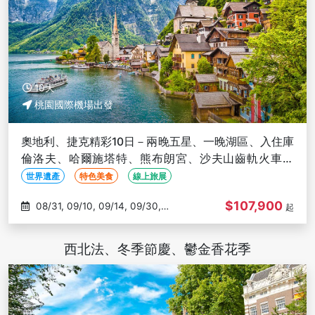
10天
桃園國際機場出發
奧地利、捷克精彩10日－兩晚五星、一晚湖區、入住庫
倫洛夫、哈爾施塔特、熊布朗宮、沙夫山齒軌火車、
【華航直飛維也納】
世界遺產
特色美食
線上旅展
$107,900
08/31, 09/10, 09/14, 09/30,
起
10/04
西北法、冬季節慶、鬱金香花季