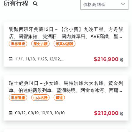
所有行程
饗豔西班牙典藏13日－【含小費】九晚五星、方舟飯
店、國營旅館、雙酒莊、國內線單飛、AVE高鐵、聖家
堂、阿爾罕布拉宮
世界遺產
歷史古蹟
米其林認證
$216,900
11/11, 11/18, 11/25, 12/02,
起
12/09, 12/16, 12/23, 12/30, 01/07,
01/14, 01/21, 01/28, 02/10, 02/17,
02/24, 03/03, 03/10, 03/17,
瑞士經典14日－少女峰、馬特洪峰六大名峰、黃金列
03/24
車、伯連納觀景列車、藍湖秘境、阿雷奇冰河、西庸古
堡、日內瓦
世界遺產
山水名勝
鐵道
$212,000
09/12, 09/19, 10/03, 10/10
起