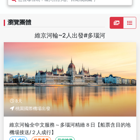
瀏覽團體
維京河輪~2人出發#多瑙河
8天
桃園國際機場出發
維京河輪全中文服務～多瑙河精緻８日【船票含目的地
機場接送/２人成行】