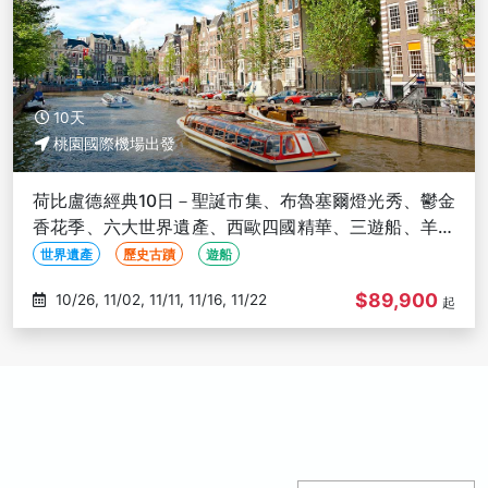
10天
桃園國際機場出發
荷比盧德經典10日－聖誕市集、布魯塞爾燈光秀、鬱金
香花季、六大世界遺產、西歐四國精華、三遊船、羊角
村、科隆大教堂
世界遺產
歷史古蹟
遊船
$89,900
10/26, 11/02, 11/11, 11/16, 11/22
起