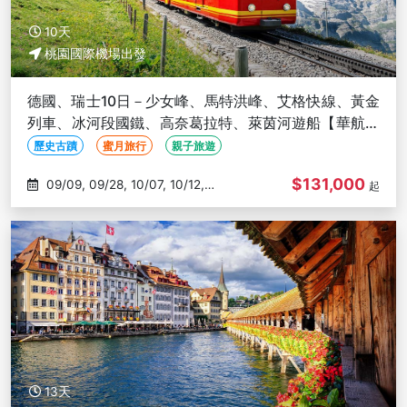
10天
桃園國際機場出發
德國、瑞士10日－少女峰、馬特洪峰、艾格快線、黃金
列車、冰河段國鐵、高奈葛拉特、萊茵河遊船【華航直
飛】
歷史古蹟
蜜月旅行
親子旅遊
$131,000
09/09, 09/28, 10/07, 10/12,
起
10/26
13天