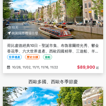
10天
桃園國際機場出發
荷比盧德經典10日－聖誕市集、布魯塞爾燈光秀、鬱金
香花季、六大世界遺產、西歐四國精華、三遊船、羊角
村、科隆大教堂
世界遺產
歷史古蹟
遊船
$89,900
10/26, 11/02, 11/11, 11/16, 11/22
起
西歐多國、西歐冬季節慶