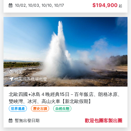
$194,900
10/02, 10/03, 10/10, 10/17
起
15天
桃園國際機場出發
北歐四國+冰島４晚經典15日－百年飯店、朗格冰原、
雙峽灣、冰河、高山火車【新北歐假期】
世界遺產
歷史古蹟
自然生態
歡迎包團客製出團
暫無出發日期