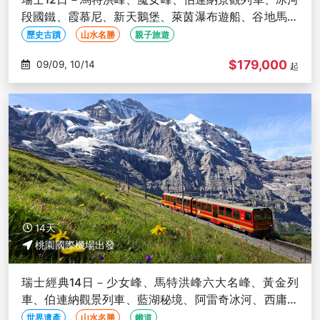
段國鐵、霞慕尼、新天鵝堡、萊茵瀑布遊船、谷地馬車
體驗
歷史古蹟
山水名勝
親子旅遊
$179,000
09/09, 10/14
起
14天
桃園國際機場出發
瑞士經典14日－少女峰、馬特洪峰六大名峰、黃金列
車、伯連納觀景列車、藍湖秘境、阿雷奇冰河、西庸古
堡、日內瓦
世界遺產
山水名勝
鐵道