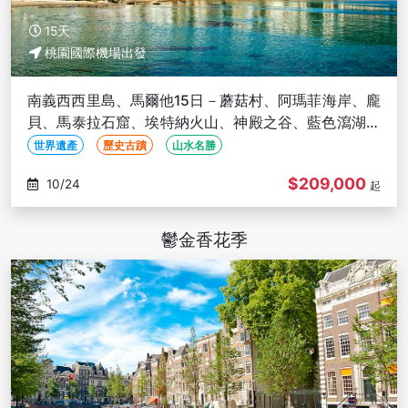
15天
桃園國際機場出發
南義西西里島、馬爾他15日－蘑菇村、阿瑪菲海岸、龐
貝、馬泰拉石窟、埃特納火山、神殿之谷、藍色瀉湖、
米推餐、馬爾他五星４晚
世界遺產
歷史古蹟
山水名勝
$209,000
10/24
起
鬱金香花季