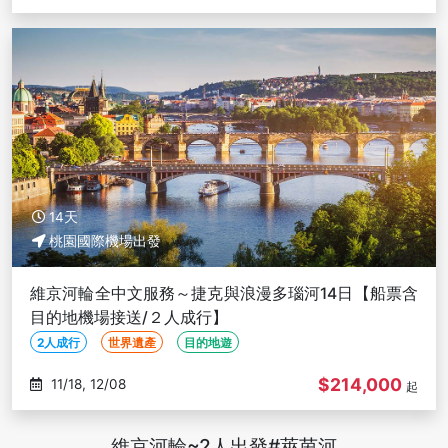
14天
桃園國際機場出發
維京河輪全中文服務～捷克與浪漫多瑙河14日【船票含
目的地機場接送/２人成行】
2人成行
世界遺產
目的地遊
$214,000
11/18, 12/08
起
維京河輪~2人出發#萊茵河