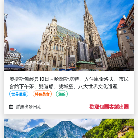
10天
桃園國際機場出發
奧捷斯匈經典10日－哈爾斯塔特、入住庫倫洛夫、市民
會館下午茶、雙遊船、雙城堡、八大世界文化遺產
世界遺產
特色美食
遊船
歡迎包團客製出團
暫無出發日期