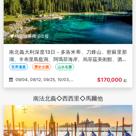
13天
桃園國際機場出發
南北義大利深度13日－多洛米蒂、刀鋒山、密蘇里那
湖、卡布里島藍洞、阿瑪菲海岸、烏菲茲美術館、酒莊
品酒、加爾達湖遊船
世界遺產
歷史古蹟
山水名勝
$170,000
09/04, 09/12, 09/25, 10/03,
起
10/09
南法北義◇西西里◇馬爾他