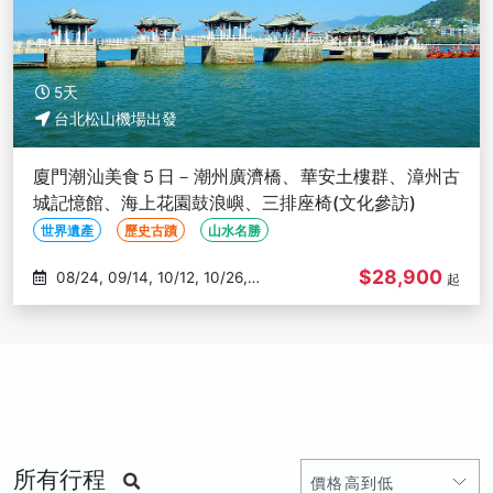
5天
台北松山機場出發
廈門潮汕美食５日－潮州廣濟橋、華安土樓群、漳州古
城記憶館、海上花園鼓浪嶼、三排座椅(文化參訪)
世界遺產
歷史古蹟
山水名勝
$28,900
08/24, 09/14, 10/12, 10/26,
起
11/09
所有行程