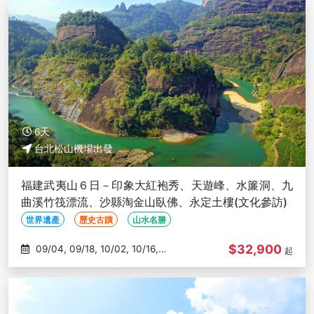
6天
台北松山機場出發
福建武夷山６日－印象大紅袍秀、天遊峰、水簾洞、九
曲溪竹筏漂流、沙縣淘金山臥佛、永定土樓(文化參訪)
世界遺產
歷史古蹟
山水名勝
$32,900
09/04, 09/18, 10/02, 10/16,
起
12/04