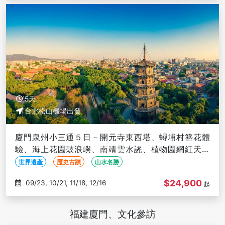
5天
台北松山機場出發
廈門泉州小三通５日－開元寺東西塔、蟳埔村簪花體
驗、海上花園鼓浪嶼、南靖雲水謠、植物園網紅天梯
(文化參訪)
世界遺產
歷史古蹟
山水名勝
$24,900
09/23, 10/21, 11/18, 12/16
起
福建廈門、文化參訪