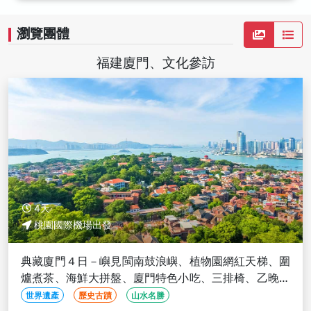
瀏覽團體
福建廈門、文化參訪
4天
桃園國際機場出發
典藏廈門４日－嶼見閩南鼓浪嶼、植物園網紅天梯、圍
爐煮茶、海鮮大拼盤、廈門特色小吃、三排椅、乙晚五
星飯店(文化參訪)
世界遺產
歷史古蹟
山水名勝