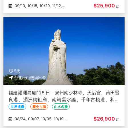
$25,900
09/10, 10/15, 10/29, 11/12,
起
11/26
5天
台北松山機場出發
福建湄洲島廈門５日－泉州南少林寺、天后宮、莆田賢
良港、湄洲媽祖廟、南靖雲水謠、千年古棧道、和貴
樓、廈門鼓浪嶼(文化參訪)
世界遺產
歷史古蹟
山水名勝
$26,900
08/24, 09/07, 10/05, 10/19,
起
11/09