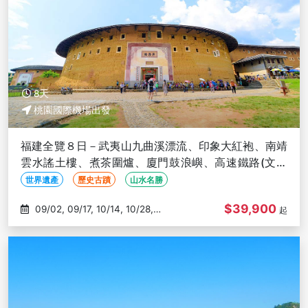
8天
桃園國際機場出發
福建全覽８日－武夷山九曲溪漂流、印象大紅袍、南靖
雲水謠土樓、煮茶圍爐、廈門鼓浪嶼、高速鐵路(文化
參訪)
世界遺產
歷史古蹟
山水名勝
$39,900
09/02, 09/17, 10/14, 10/28,
起
11/04