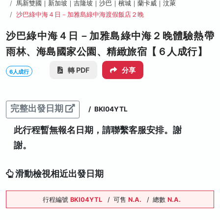
馬新雙國｜新加坡｜吉隆坡｜沙巴｜檳城｜蘭卡威｜汶萊
沙巴綠中海４日－加雅島綠中海渡假飯店２晚
沙巴綠中海４日－加雅島綠中海２晚體驗熱帶
雨林、海島國家公園、精緻旅宿【６人成行】
轉 PDF
分享
6人成行
完整出發日期
/
BKI04YTL
此行程暫無報名日期，請聯繫客服安排。謝
謝。
滑動檢視相近出發日期
行程編號
BKI04YTL
/
可售
N.A.
/
總數
N.A.