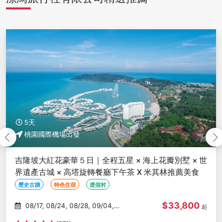
5天
桃園國際機場出發
吉隆坡大紅花豪華５日｜全程五星 × 海上花瓣別墅 × 世
界遺產古城 × 高塔旋轉餐廳下午茶 X 米其林推薦美食
歷史古蹟
特色住宿
渡假村
$33,800
08/17, 08/24, 08/28, 09/04,
起
09/06