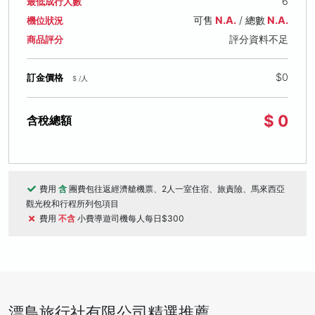
6
最低成行人數
可售
N.A.
/ 總數
N.A.
機位狀況
評分資料不足
商品評分
$0
訂金價格
$ /人
$ 0
含稅總額
費用
含
團費包往返經濟艙機票、2人一室住宿、旅責險、馬來西亞
觀光稅和行程所列包項目
費用
不含
小費導遊司機每人每日$300
漂鳥旅行社有限公司精選推薦