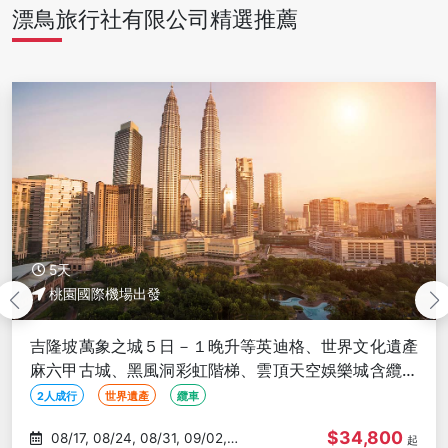
漂鳥旅行社有限公司精選推薦
5天
桃園國際機場出發
吉隆坡大紅花豪華５日｜全程五星 × 海上花瓣別墅 × 世
界遺產古城 × 高塔旋轉餐廳下午茶 X 米其林推薦美食
歷史古蹟
特色住宿
渡假村
$33,800
08/17, 08/24, 08/28, 09/04,
起