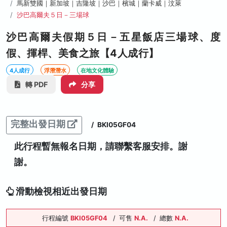
馬新雙國｜新加坡｜吉隆坡｜沙巴｜檳城｜蘭卡威｜汶萊
沙巴高爾夫５日－三場球
沙巴高爾夫假期５日－五星飯店三場球、度
假、揮桿、美食之旅【4人成行】
4人成行
浮潛潛水
在地文化體驗
轉 PDF
分享
完整出發日期
/
BKI05GF04
此行程暫無報名日期，請聯繫客服安排。謝
謝。
滑動檢視相近出發日期
行程編號
BKI05GF04
/
可售
N.A.
/
總數
N.A.