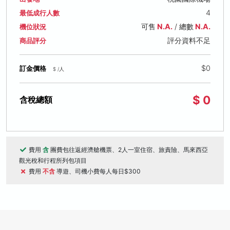
4
最低成行人數
可售
N.A.
/ 總數
N.A.
機位狀況
評分資料不足
商品評分
$0
訂金價格
$ /人
$ 0
含稅總額
費用
含
團費包往返經濟艙機票、2人一室住宿、旅責險、馬來西亞
觀光稅和行程所列包項目
費用
不含
導遊、司機小費每人每日$300