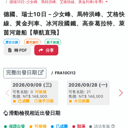
德瑞10日-少女峰、馬特洪峰、艾格快線、黃金列車(冬季)
德國、瑞士10日－少女峰、馬特洪峰、艾格快
線、黃金列車、冰河段國鐵、高奈葛拉特、萊
茵河遊船【華航直飛】
歷史古蹟
蜜月旅行
親子旅遊
轉 PDF
分享
完整出發日期
/
FRA10CI12
2026/09/09 (三)
2026/09/28 (一)
20
可售名額: 0
可候補
可售名額: 21
可售
售價: NT$ 148,000
售價: NT$ 146,000
售價:
已成團
搶手日期
今日推薦
滑動檢視相近出發日期
保證出發
可候補
已成團
額滿
請洽客服