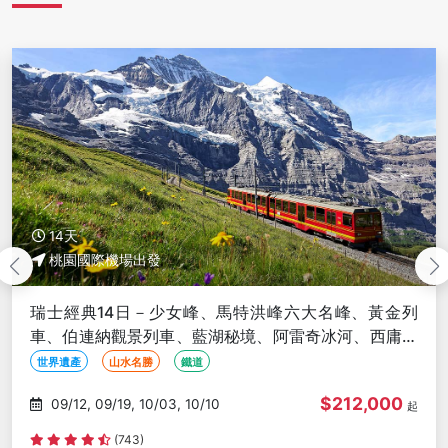
14天
桃園國際機場出發
瑞士經典14日－少女峰、馬特洪峰六大名峰、黃金列
車、伯連納觀景列車、藍湖秘境、阿雷奇冰河、西庸古
堡、日內瓦
世界遺產
山水名勝
鐵道
$212,000
09/12, 09/19, 10/03, 10/10
起
(743)