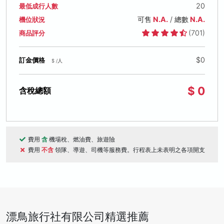
20
最低成行人數
可售
N.A.
/ 總數
N.A.
機位狀況
(701)
商品評分
$0
訂金價格
$ /人
$ 0
含稅總額
費用
含
機場稅、燃油費、旅遊險
費用
不含
領隊、導遊、司機等服務費。行程表上未表明之各項開支
漂鳥旅行社有限公司精選推薦