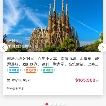
14天
桃園國際機場出發
南法西班牙14日－百年小火車、南法山城、水道橋、峽
灣遊船、粉紅鹽湖、達利、聖家堂、高第建築、巴塞隆
納【長榮魅力歐洲】
世界遺產
歷史古蹟
蜜月旅行
$165,900
09/13, 10/25
起
評分資料不足