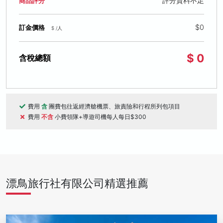
評分資料不足
商品評分
$0
訂金價格
$ /人
$ 0
含稅總額
費用
含
團費包往返經濟艙機票、旅責險和行程所列包項目
費用
不含
小費領隊+導遊司機每人每日$300
漂鳥旅行社有限公司精選推薦