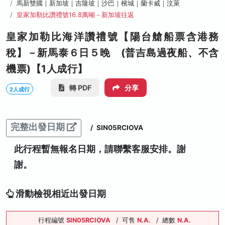
馬新雙國｜新加坡｜吉隆坡｜沙巴｜檳城｜蘭卡威｜汶萊
皇家加勒比讚禮號16.8萬噸－新加坡往返
皇家加勒比海洋讚禮號【陽台艙船票含港務
稅】－新馬泰６日５晚 (普吉島過夜船、不含
機票)【1人成行】
轉 PDF
分享
2人成行
完整出發日期
/
SIN05RCIOVA
此行程暫無報名日期，請聯繫客服安排。謝
謝。
滑動檢視相近出發日期
行程編號
SIN05RCIOVA
/
可售
N.A.
/
總數
N.A.