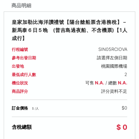
商品明細
皇家加勒比海洋讚禮號【陽台艙船票含港務稅】－
新馬泰６日５晚 (普吉島過夜船、不含機票)【1人
成行】
SIN05RCIOVA
行程編號
請選擇左側日期
參考出發日期
桃園國際機場
出發地
2
最低成行人數
可售
N.A.
/ 總數
N.A.
機位狀況
評分資料不足
商品評分
$0
訂金價格
$ /人
$ 0
含稅總額