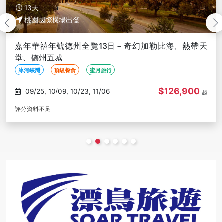
13天
桃園國際機場出發
嘉年華禧年號德州全覽13日－奇幻加勒比海、熱帶天
堂、德州五城
冰河峽灣
頂級餐食
蜜月旅行
$126,900
09/25, 10/09, 10/23, 11/06
起
評分資料不足