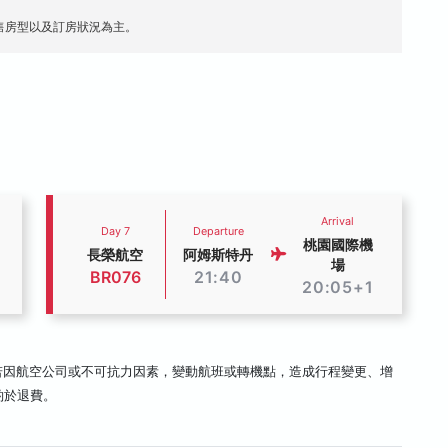
售房型以及訂房狀況為主。
Arrival
Day 7
Departure
桃園國際機
長榮航空
阿姆斯特丹
場
BR076
21:40
20:05+1
若因航空公司或不可抗力因素，變動航班或轉機點，造成行程變更、增
酌於退費。