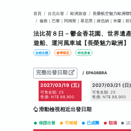
首頁
台北出發
歐洲旅遊
長榮航空魅力歐洲聯
倫敦｜巴黎｜阿姆斯｜慕尼黑｜維也納｜米蘭｜前
法比荷８日－鬱金香花園、世界遺
遊船、運河風車城【長榮魅力歐洲】
自然生態
春季限定
特色美食
完整出發日期
/
EPA08BRA
2027/03/19 (五)
2027/03/21 (日
可售名額: 25
可售名額: 25
售價: NT$ 88,900
售價: NT$ 88,900
滑動檢視相近出發日期
保證出發
可候補
已成團
額滿
請