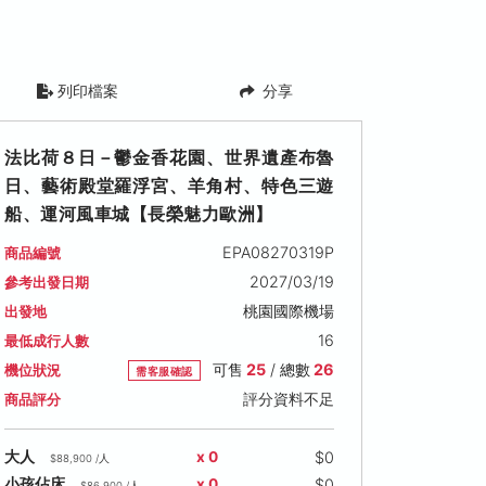
列印檔案
分享
法比荷８日－鬱金香花園、世界遺產布魯
日、藝術殿堂羅浮宮、羊角村、特色三遊
船、運河風車城【長榮魅力歐洲】
EPA08270319P
商品編號
2027/03/19
參考出發日期
桃園國際機場
出發地
16
最低成行人數
可售
25
/ 總數
26
機位狀況
需客服確認
評分資料不足
商品評分
$0
大人
x 0
$88,900 /人
$0
小孩佔床
x 0
$86,900 /人