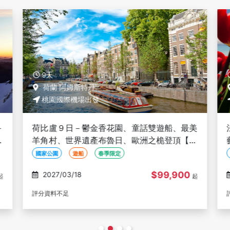
9天
荷蘭 阿姆斯特丹
桃園國際機場出發
－
荷比盧９日－鬱金香花園、童話雙遊船、最美
雙
羊角村、世界遺產布魯日、歐洲之桅登頂【長
榮魅力歐洲】
國家公園
遊船
春季限定
$99,900
2027/03/18
起
起
評分資料不足