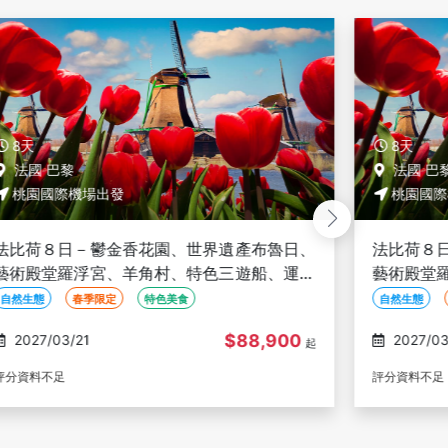
8天
8天
法國 巴黎
法國 巴
桃園國際機場出發
桃園國際
法比荷８日－鬱金香花園、世界遺產布魯日、
法比荷８
藝術殿堂羅浮宮、羊角村、特色三遊船、運河
藝術殿堂
風車城【長榮魅力歐洲】
風車城【
自然生態
春季限定
特色美食
自然生態
$88,900
2027/03/21
2027/03
起
評分資料不足
評分資料不足