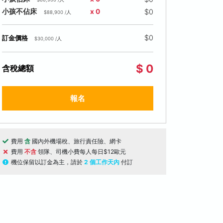
$0
小孩不佔床
x 0
$88,900 /人
$0
訂金價格
$30,000 /人
$ 0
含稅總額
報名
費用
含
國內外機場稅、旅行責任險、網卡
費用
不含
領隊、司機小費每人每日$12歐元
機位保留以訂金為主，請於
2 個工作天內
付訂