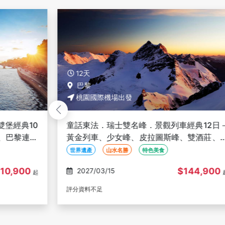
12天
巴黎
桃園國際機場出發
堡經典10
童話東法．瑞士雙名峰．景觀列車經典12日
、巴黎連泊
黃金列車、少女峰、皮拉圖斯峰、雙酒莊、
遊船、TGV高鐵、凡爾賽宮、巴黎三晚
世界遺產
山水名勝
特色美食
10,900
$144,900
2027/03/15
起
評分資料不足