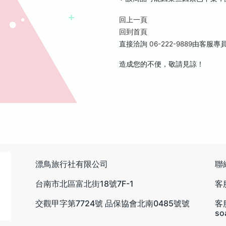
回上一頁
回到首頁
直接洽詢
06-222-9889
由客服專
造成您的不便，敬請見諒！
漂鳥旅行社有限公司
聯
台南市北區富北街18號7F-1
客服
交觀甲字第7724號 品保協會北南0485號號
客
so