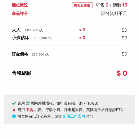
可售
0
/ 總數
15
機位狀況
需客服確認
評分資料不足
商品評分
$0
大人
x 0
$152,900 /人
$0
小孩佔床
x 0
$152,900 /人
$0
訂金價格
$30,000 /人
$ 0
含稅總額
費用
含
國內外機場稅、旅行責任險、網卡(10GB)
費用
不含
小費、行李小費、行李超重費、英國電子旅行憑證ETA
機位保留以訂金為主，請於
2 個工作天內
付訂