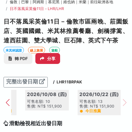
倫敦｜巴黎｜阿姆斯｜慕尼黑｜維也納｜米蘭｜前往歐洲各地
日不落風采英倫11日－LHR/LHR
日不落風采英倫11日－倫敦市區兩晚、莊園飯
店、英國國鐵、米其林推薦餐廳、劍橋撐篙、
達西莊園、雙大學城、巨石陣、英式下午茶
米其林認證
線上旅展
遊船
轉 PDF
分享
完整出發日期
/
LHR11BRPAK
(四)
2026/10/08 (四)
2026/10/22 (四)
可售名額: 10
可售名額: 13
0
售價: NT$ 151,900
售價: NT$ 151,900
手日期
今日推薦
滑動檢視相近出發日期