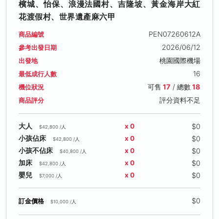
檳城、怡保、浪漫法國村、吉隆坡、黃金海岸大紅
花渡假村、世界遺產麻六甲
PEN07260612A
商品編號
2026/06/12
參考出發日期
桃園國際機場
出發地
16
最低成行人數
可售
17
/ 總數
18
機位狀況
評分資料不足
商品評分
$0
大人
x 0
$42,800 /人
$0
小孩佔床
x 0
$42,800 /人
$0
小孩不佔床
x 0
$40,800 /人
$0
加床
x 0
$42,800 /人
$0
嬰兒
x 0
$7,000 /人
$0
訂金價格
$10,000 /人