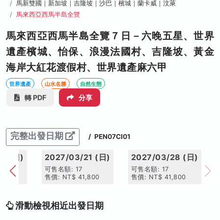
馬新雙國｜新加坡｜吉隆坡｜沙巴｜檳城｜蘭卡威｜汶萊
馬來西亞西馬半島全覽
馬來西亞西馬半島全覽７日－六晚五星、世界
遺產檳城、怡保、浪漫法國村、吉隆坡、黃金
海岸大紅花渡假村、世界遺產麻六甲
世界遺產
山水名勝
自然生態
轉 PDF
分享
完整出發日期
/
PEN07CI01
14 (日)
2027/03/21 (日)
2027/03/28 (日)
可售名額: 17
可售名額: 17
,800
售價: NT$ 41,800
售價: NT$ 41,800
滑動檢視相近出發日期