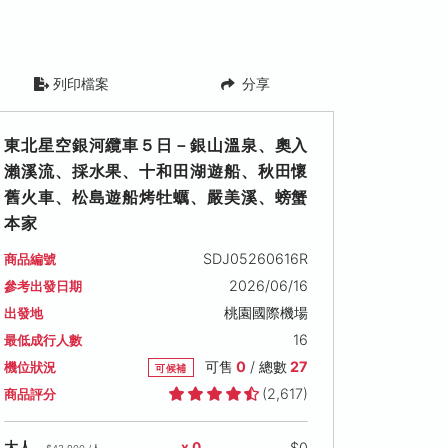
列印檔案
分享
東北星空銀河纜車５日－銀山溫泉、奧入
瀨溪流、採水果、十和田湖遊船、秋田懷
舊火車、松島遊船烤牡蠣、嚴美溪、螃蟹
本家
SDJ05260616R
商品編號
2026/06/16
參考出發日期
桃園國際機場
出發地
16
最低成行人數
可售
0
/ 總數
27
機位狀況
可候補
(2,617)
商品評分
$0
大人
x 0