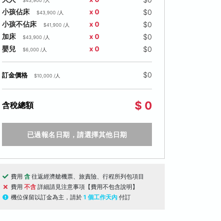
$43,900 /人
$0
小孩佔床
x 0
$43,900 /人
$0
小孩不佔床
x 0
$41,900 /人
$0
加床
x 0
$43,900 /人
$0
嬰兒
x 0
$6,000 /人
$0
訂金價格
$10,000 /人
$ 0
含稅總額
已過報名日期，請選擇其他日期
費用
含
往返經濟艙機票、旅責險、行程所列包項目
費用
不含
詳細請見注意事項【費用不包含說明】
機位保留以訂金為主，請於
1 個工作天內
付訂