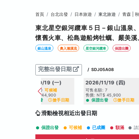
首頁
台北出發
日本旅遊
東北旅遊
青森 | 秋
東北星空銀河纜車５日－銀山溫泉
懷舊火車、松島遊船烤牡蠣、嚴美溪
銀山溫泉
奧入瀨溪流
星空銀河纜車
保證出團
完整出發日期
/
SDJ05A08
2026/10/19 (一)
2026/11/19 (四)
可售名額: 0
可候補
可售名額: 7
售價: NT$ 44,900
售價: NT$ 45,900
日期
保證出發
搶手日期
保證出發
搶手日期
滑動檢視相近出發日期
保證出發
可候補
已成團
額滿
請