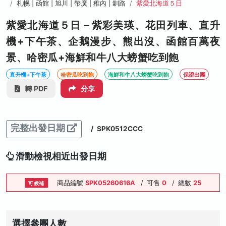
札幌 | 函館 | 旭川 | 帶廣 | 稚內 | 釧路
紫愛北海道５日
紫愛北海道５日－紫彩美瑛、花田列車、直升
機+下午茶、企鵝漫步、熊出沒、函館百萬夜
景、哈密瓜+海鮮和牛八大螃蟹吃到飽
直升機+下午茶
哈密瓜吃到飽
海鮮和牛八大螃蟹吃到飽
保證出團
轉 PDF
分享
完整出發日期
/
SPK0512CCC
滑動檢視相近出發日期
商品編號
SPK05260616A
/
可售
0
/
總數
25
可候補
選擇參團人數