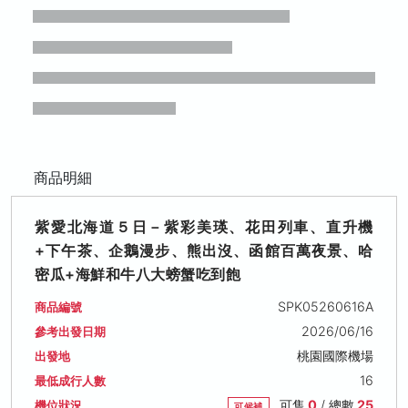
商品明細
紫愛北海道５日－紫彩美瑛、花田列車、直升機
+下午茶、企鵝漫步、熊出沒、函館百萬夜景、哈
密瓜+海鮮和牛八大螃蟹吃到飽
SPK05260616A
商品編號
2026/06/16
參考出發日期
桃園國際機場
出發地
16
最低成行人數
可售
0
/ 總數
25
機位狀況
可候補