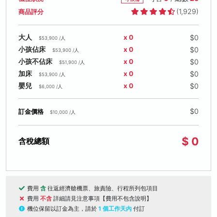
(1,929)
商品評分
$0
大人
x 0
$53,900 /人
$0
小孩佔床
x 0
$53,900 /人
$0
小孩不佔床
x 0
$51,900 /人
$0
加床
x 0
$53,900 /人
$0
嬰兒
x 0
$6,000 /人
$0
訂金價格
$10,000 /人
$ 0
含稅總額
費用
含
往返經濟艙機票、旅責險、行程所列包項目
費用
不含
詳細請見注意事項【費用不包含說明】
機位保留以訂金為主，請於
1 個工作天內
付訂