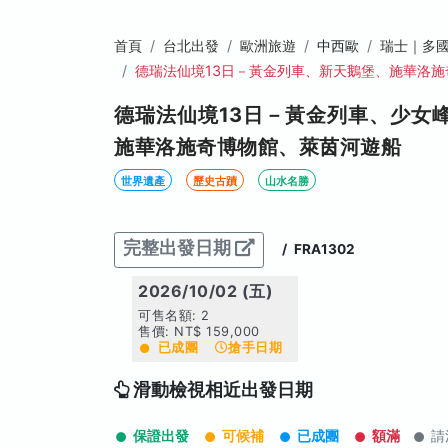
首頁
台北出發
歐洲旅遊
中西歐
瑞士｜多
德瑞法仙境13日－黃金列車、新天鵝堡、施華洛
德瑞法仙境13日－黃金列車、少女
施華洛施奇博物館、萊茵河遊船
世界遺產
歷史古蹟
山水名勝
完整出發日期
/
FRA1302
2026/10/02 (五)
可售名額: 2
售價: NT$ 159,000
已成團
搶手日期
滑動檢視相近出發日期
保證出發
可候補
已成團
額滿
請