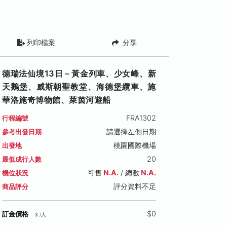
列印檔案
分享
德瑞法仙境13日－黃金列車、少女峰、新
天鵝堡、威斯朝聖教堂、海德堡纜車、施
華洛施奇博物館、萊茵河遊船
FRA1302
行程編號
請選擇左側日期
參考出發日期
桃園國際機場
出發地
20
最低成行人數
可售
N.A.
/ 總數
N.A.
機位狀況
評分資料不足
商品評分
$0
訂金價格
$ /人