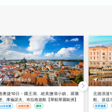
10天
12天
桃園國際機場出發
桃園國際
德奧捷10日－國王湖、絕美鹽湖小鎮、羅騰
北德浪漫
堡、庫倫諾夫、布拉格遊船【華航華麗歐洲】
船、波茲
船、柏林
山水名勝
自然生態
纜車
世界遺產
飛】