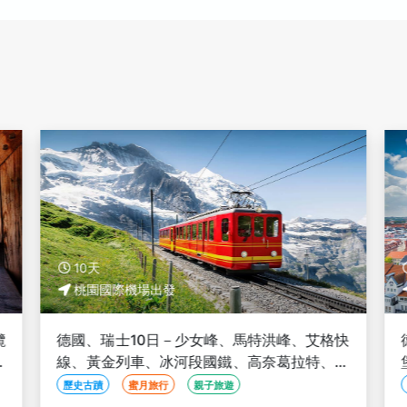
10天
桃園國際機場出發
纜
德國、瑞士10日－少女峰、馬特洪峰、艾格快
、
線、黃金列車、冰河段國鐵、高奈葛拉特、萊
茵河遊船【華航直飛】
歷史古蹟
蜜月旅行
親子旅遊