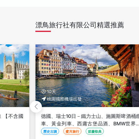
漂鳥旅行社有限公司精選推薦
10天
桃園國際機場出發
 【不含國
德國、瑞士10日－鐵力士山、施圖斯啤酒桶
車、黃金列車、西庸古堡品酒、BMW世界
萊茵河遊船、一晚準五星【華航直飛】
歷史古蹟
蜜月旅行
節慶祭典