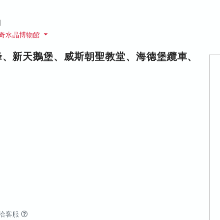
國
施奇水晶博物館
峰、新天鵝堡、威斯朝聖教堂、海德堡纜車、
洽客服