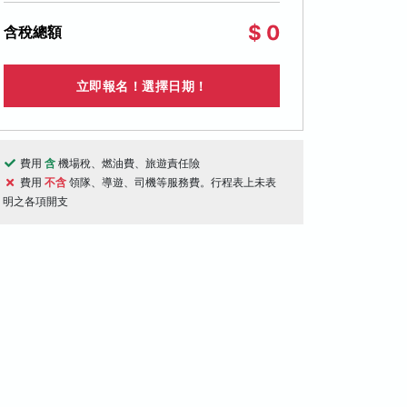
$ 0
含稅總額
立即報名！選擇日期！
費用
含
機場稅、燃油費、旅遊責任險
費用
不含
領隊、導遊、司機等服務費。行程表上未表
明之各項開支