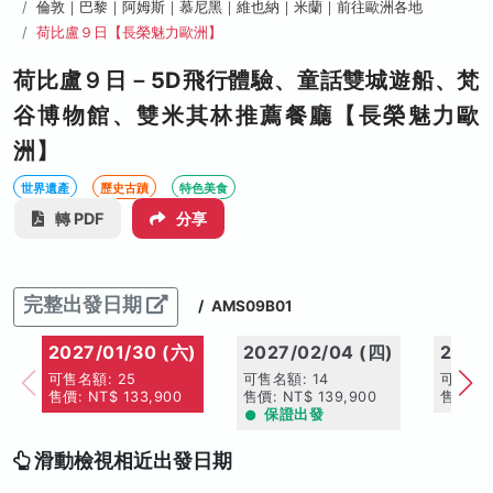
倫敦｜巴黎｜阿姆斯｜慕尼黑｜維也納｜米蘭｜前往歐洲各地
荷比盧９日【長榮魅力歐洲】
荷比盧９日－5D飛行體驗、童話雙城遊船、梵
谷博物館、雙米其林推薦餐廳【長榮魅力歐
洲】
世界遺產
歷史古蹟
特色美食
轉 PDF
分享
完整出發日期
/
AMS09B01
2027/01/30 (六)
2027/02/04 (四)
2027
可售名額: 25
可售名額: 14
可售名額
售價: NT$ 133,900
售價: NT$ 139,900
售價: N
保證出發
滑動檢視相近出發日期