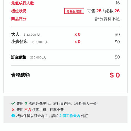
16
最低成行人數
可售
25
/ 總數
26
機位狀況
需客服確認
評分資料不足
商品評分
$0
大人
x 0
$133,900 /人
$0
小孩佔床
x 0
$131,900 /人
$0
訂金價格
$30,000 /人
$ 0
含稅總額
費用
含
國內外機場稅、旅行責任險、網卡(每人一張)
費用
不含
領隊小費、行李小費
機位保留以訂金為主，請於
2 個工作天內
付訂