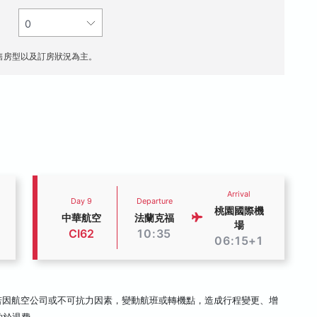
售房型以及訂房狀況為主。
Arrival
Day 9
Departure
桃園國際機
中華航空
法蘭克福
場
CI62
10:35
06:15+1
若因航空公司或不可抗力因素，變動航班或轉機點，造成行程變更、增