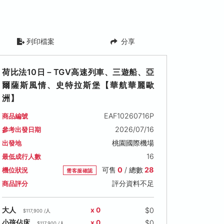
列印檔案
分享
荷比法10日－TGV高速列車、三遊船、亞
爾薩斯風情、史特拉斯堡【華航華麗歐
洲】
EAF10260716P
商品編號
2026/07/16
參考出發日期
桃園國際機場
出發地
16
最低成行人數
可售
0
/ 總數
28
機位狀況
需客服確認
評分資料不足
商品評分
$0
大人
x 0
$117,900 /人
$0
小孩佔床
x 0
$117,900 /人