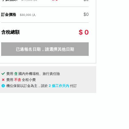
$0
訂金價格
$30,000 /人
$ 0
含稅總額
已過報名日期，請選擇其他日期
費用
含
國內外機場稅、旅行責任險
費用
不含
全程小費
機位保留以訂金為主，請於
2 個工作天內
付訂