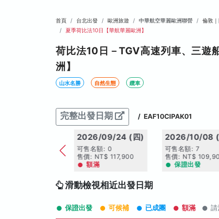
首頁
台北出發
歐洲旅遊
中華航空華麗歐洲聯營
倫敦｜
夏季荷比法10日【華航華麗歐洲】
荷比法10日－TGV高速列車、三
洲】
山水名勝
自然生態
纜車
完整出發日期
/
EAF10CIPAK01
09/10 (四)
2026/09/24 (四)
2026/10/08 
 4
可售名額: 0
可售名額: 7
$ 107,900
售價: NT$ 117,900
售價: NT$ 109,9
出發
搶手日期
額滿
保證出發
滑動檢視相近出發日期
保證出發
可候補
已成團
額滿
請