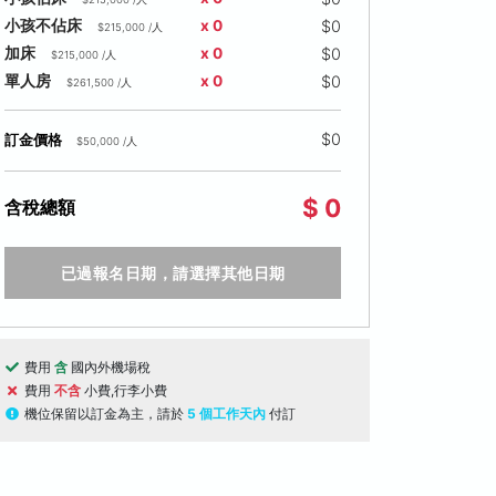
$0
小孩不佔床
x 0
$215,000 /人
$0
加床
x 0
$215,000 /人
$0
單人房
x 0
$261,500 /人
$0
訂金價格
$50,000 /人
$ 0
含稅總額
已過報名日期，請選擇其他日期
費用
含
國內外機場稅
費用
不含
小費,行李小費
機位保留以訂金為主，請於
5 個工作天內
付訂