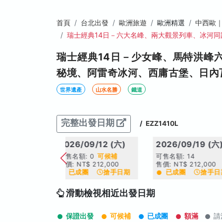
首頁
台北出發
歐洲旅遊
歐洲精選
中西歐
瑞士經典14日－六大名峰、兩大觀景列車、冰河
瑞士經典14日－少女峰、馬特洪峰
秘境、阿雷奇冰河、西庸古堡、日內
世界遺產
山水名勝
鐵道
完整出發日期
/
EZZ1410L
2026/09/12 (六)
2026/09/19 (六
可售名額: 0
可候補
可售名額: 14
售價: NT$ 212,000
售價: NT$ 212,000
已成團
搶手日期
已成團
搶手日
滑動檢視相近出發日期
保證出發
可候補
已成團
額滿
請