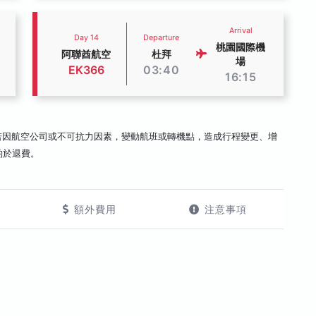
Arrival
Day 14
Departure
桃園國際機
阿聯酋航空
杜拜
場
EK366
03:40
16:15
若因航空公司或不可抗力因素，變動航班或轉機點，造成行程變更、增
酌於退費。
額外費用
注意事項