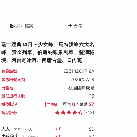
列印檔案
分享
瑞士經典14日－少女峰、馬特洪峰六大名
峰、黃金列車、伯連納觀景列車、藍湖秘
境、阿雷奇冰河、西庸古堡、日內瓦
EZZ14260718A
商品編號
2026/07/18
參考出發日期
桃園國際機場
出發地
16
最低成行人數
可售
0
/ 總數
27
機位狀況
可候補
(743)
商品評分
$0
大人
x 0
$215,000 /人
$0
小孩佔床
x 0
$215,000 /人