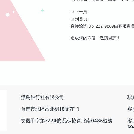
回上一頁
回到首頁
直接洽詢
06-222-9889
由客服專
造成您的不便，敬請見諒！
漂鳥旅行社有限公司
聯
台南市北區富北街18號7F-1
客服
交觀甲字第7724號 品保協會北南0485號號
客
so