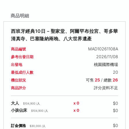
商品明細
西班牙經典10日－聖家堂、阿爾罕布拉宮、哥多華
清真寺、巴塞隆納兩晚、八大世界遺產
MAD10261108A
商品編號
2026/11/08
參考出發日期
桃園國際機場
出發地
20
最低成行人數
可售
25
/ 總數
26
機位狀況
評分資料不足
商品評分
$0
大人
x 0
$104,900 /人
$0
小孩佔床
x 0
$104,900 /人
$0
訂金價格
$30,000 /人