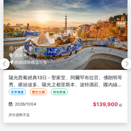
13天
西班牙
桃園國際機場出發
陽光西葡經典13日－聖家堂、阿爾罕布拉宮、佛朗明哥
秀、繽紛波多、陽光之都里斯本、波特酒莊、國內線單
飛、十三大世界遺產
世界遺產
歷史古蹟
特色美食
$139,900
2026/11/04
起
評分資料不足