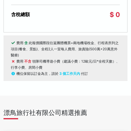
$ 0
含稅總額
費用
含
此報價國際段往返團體機票+兩地機場稅金、行程表所列之
項目(餐食、景點)、全程2人一室每人費用、旅責險(500萬+20萬意外
醫療)
費用
不含
領隊司機導遊小費（建議小費：12歐元/日*全程天數）、
行李小費、房間小費
機位保留以訂金為主，請於
3 個工作天內
付訂
漂鳥旅行社有限公司精選推薦