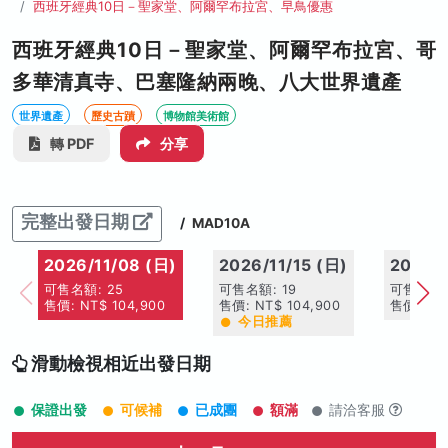
西班牙經典10日－聖家堂、阿爾罕布拉宮、早鳥優惠
西班牙經典10日－聖家堂、阿爾罕布拉宮、哥
多華清真寺、巴塞隆納兩晚、八大世界遺產
世界遺產
歷史古蹟
博物館美術館
轉 PDF
分享
完整出發日期
/
MAD10A
2026/11/08 (日)
2026/11/15 (日)
2026/1
可售名額: 25
可售名額: 19
可售名額:
售價: NT$ 104,900
售價: NT$ 104,900
售價: NT$
今日推薦
滑動檢視相近出發日期
保證出發
可候補
已成團
額滿
請洽客服